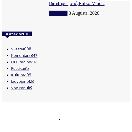
Dimitrije Ljotić, Ratko Mladić
Komentar
3 Augusta, 2026
Kategorije
Vijesti
4008
Komentar
2847
BiH i region
617
Politika
612
Kultura
609
Izdvojeno
126
Vox Populi
9
© Brčanski forum.
Impresum