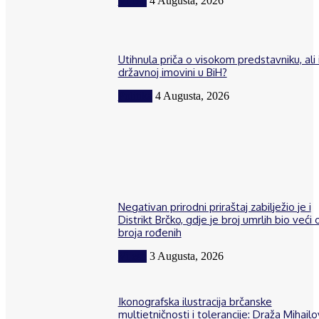
Vijesti
4 Augusta, 2026
Utihnula priča o visokom predstavniku, ali 
državnoj imovini u BiH?
Politika
4 Augusta, 2026
Negativan prirodni priraštaj zabilježio je i
Distrikt Brčko, gdje je broj umrlih bio veći 
broja rođenih
Vijesti
3 Augusta, 2026
Ikonografska ilustracija brčanske
multietničnosti i tolerancije: Draža Mihailov