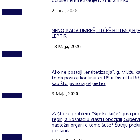
odluke i entitetizacije Distrikta Brčko
2 Juna, 2026
Izdvojeno
NENO, KADA UMREŠ, TI ĆEŠ BITI MOJ BIJE
LEPTIR
18 Maja, 2026
Izdvojeno
Ako ne postoji „entitetizacija“, g. Miliću, k
to da postoji kontinuitet RS u Distriktu Brč
kao što javno izjavljujete?
9 Maja, 2026
Izdvojeno
Zašto se problem “Srpske kuće” gura po
tepih, a Bošnjaci u vlasti i opoziciji, Supervi
nadležni organi o tome šute? Šutnju prek
poslanik...
Izdvojeno