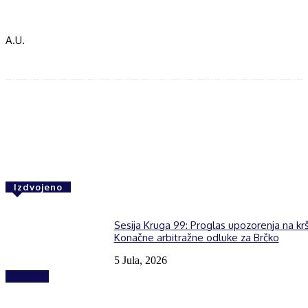
A.U.
Facebook
Twitter
WhatsApp
Izdvojeno
Sesija Kruga 99: Proglas upozorenja na kr
Konačne arbitražne odluke za Brčko
5 Jula, 2026
Izdvojeno