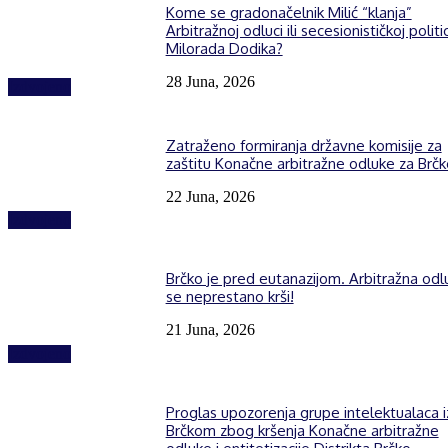
Kome se gradonačelnik Milić “klanja”
Arbitražnoj odluci ili secesionističkoj politic
Milorada Dodika?
28 Juna, 2026
Izdvojeno
Zatraženo formiranja državne komisije za
zaštitu Konačne arbitražne odluke za Brčk
22 Juna, 2026
Izdvojeno
Brčko je pred eutanazijom. Arbitražna odl
se neprestano krši!
21 Juna, 2026
Izdvojeno
Proglas upozorenja grupe intelektualaca i
Brčkom zbog kršenja Konačne arbitražne