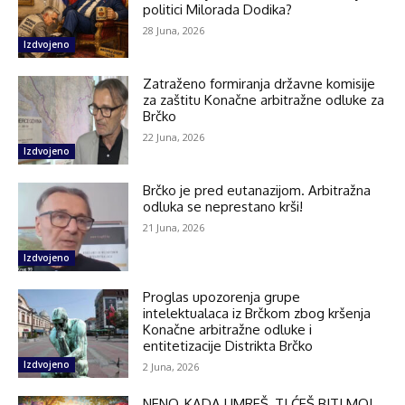
politici Milorada Dodika?
28 Juna, 2026
Izdvojeno
Zatraženo formiranja državne komisije
za zaštitu Konačne arbitražne odluke za
Brčko
22 Juna, 2026
Izdvojeno
Brčko je pred eutanazijom. Arbitražna
odluka se neprestano krši!
21 Juna, 2026
Izdvojeno
Proglas upozorenja grupe
intelektualaca iz Brčkom zbog kršenja
Konačne arbitražne odluke i
entitetizacije Distrikta Brčko
Izdvojeno
2 Juna, 2026
NENO, KADA UMREŠ, TI ĆEŠ BITI MOJ