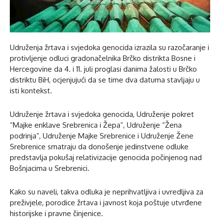
Udruženja žrtava i svjedoka genocida izrazila su razočaranje i
protivljenje odluci gradonačelnika Brčko distrikta Bosne i
Hercegovine da 4. i 11. juli proglasi danima žalosti u Brčko
distriktu BiH, ocjenjujući da se time dva datuma stavljaju u
isti kontekst.
Udruženje žrtava i svjedoka genocida, Udruženje pokret
“Majke enklave Srebrenica i Žepa”, Udruženje “Žena
podrinja”, Udruženje Majke Srebrenice i Udruženje Žene
Srebrenice smatraju da donošenje jedinstvene odluke
predstavlja pokušaj relativizacije genocida počinjenog nad
Bošnjacima u Srebrenici.
Kako su naveli, takva odluka je neprihvatljiva i uvredljiva za
preživjele, porodice žrtava i javnost koja poštuje utvrđene
historijske i pravne činjenice.