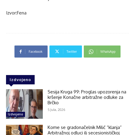
Izvor:
Fena
Facebook
Twitter
WhatsApp
Izdvojeno
Sesija Kruga 99: Proglas upozorenja na
kršenje Konačne arbitražne odluke za
Brčko
5 Jula, 2026
Izdvojeno
Kome se gradonačelnik Milić “klanja”
Arbitražnoj odluci ili secesionističkoj