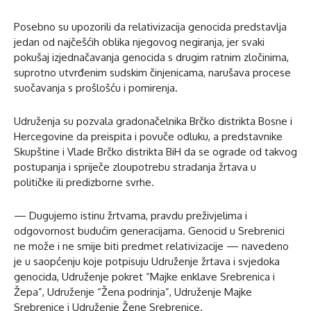
Posebno su upozorili da relativizacija genocida predstavlja
jedan od najčešćih oblika njegovog negiranja, jer svaki
pokušaj izjednačavanja genocida s drugim ratnim zločinima,
suprotno utvrđenim sudskim činjenicama, narušava procese
suočavanja s prošlošću i pomirenja.
Udruženja su pozvala gradonačelnika Brčko distrikta Bosne i
Hercegovine da preispita i povuče odluku, a predstavnike
Skupštine i Vlade Brčko distrikta BiH da se ograde od takvog
postupanja i spriječe zloupotrebu stradanja žrtava u
političke ili predizborne svrhe.
— Dugujemo istinu žrtvama, pravdu preživjelima i
odgovornost budućim generacijama. Genocid u Srebrenici
ne može i ne smije biti predmet relativizacije — navedeno
je u saopćenju koje potpisuju Udruženje žrtava i svjedoka
genocida, Udruženje pokret “Majke enklave Srebrenica i
Žepa”, Udruženje “Žena podrinja”, Udruženje Majke
Srebrenice i Udruženje Žene Srebrenice.