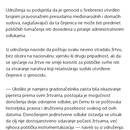
Udruženja su podsjetila da je genocid u Srebrenici utvrđen
brojnim pravosnažnim presudama međunarodnih i domaćih
sudova, naglašavajući da ta činjenica ne može biti predmet
političkih tumačenja niti dovedena u pitanje administrativnim
odlukama.
Iz udruženja navode da poštuju svaku nevino stradalu žrtvu,
bez obzira na nacionalnu, vjersku ili drugu pripadnost, ali da
se sjećanje na žrtve ne smije koristiti za političke svrhe niti
za stvaranje narativa koji relativiziraju sudski utvrđene
činjenice o genocidu.
— Ukoliko je namjera gradonačelnika zaista bila iskazivanje
pijeteta prema svim žrtvama, postojala je mogućnost
donošenja dvije odvojene odluke, pri čemu bi se poštovala
historijska, pravna i društvena posebnost svakog od ovih
datuma. Donošenjem jedinstvene odluke ostavlja se utisak
da cilj nije dostojanstveno odavanje počasti žrtvama, već
njihova politička instrumentalizacija — naveli su iz udruženja.