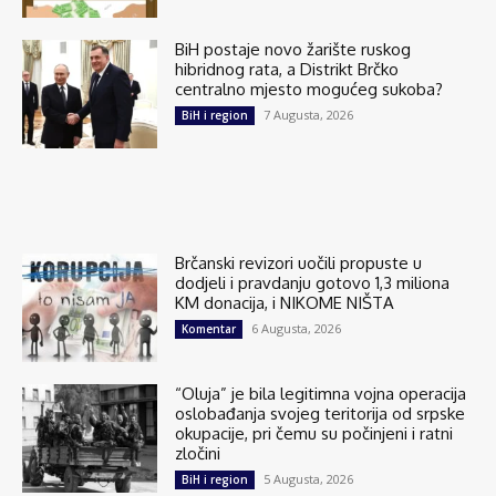
BiH postaje novo žarište ruskog
hibridnog rata, a Distrikt Brčko
centralno mjesto mogućeg sukoba?
7 Augusta, 2026
BiH i region
Brčanski revizori uočili propuste u
dodjeli i pravdanju gotovo 1,3 miliona
KM donacija, i NIKOME NIŠTA
6 Augusta, 2026
Komentar
“Oluja” je bila legitimna vojna operacija
oslobađanja svojeg teritorija od srpske
okupacije, pri čemu su počinjeni i ratni
zločini
5 Augusta, 2026
BiH i region