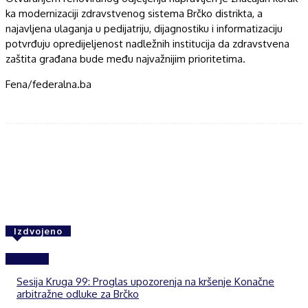
ka modernizaciji zdravstvenog sistema Brčko distrikta, a
najavljena ulaganja u pedijatriju, dijagnostiku i informatizaciju
potvrđuju opredijeljenost nadležnih institucija da zdravstvena
zaštita građana bude među najvažnijim prioritetima.
Fena/federalna.ba
Facebook
Twitter
WhatsApp
Izdvojeno
Izdvojeno
Sesija Kruga 99: Proglas upozorenja na kršenje Konačne
arbitražne odluke za Brčko