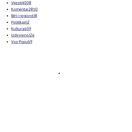
Vijesti
4008
Komentar
2850
BiH i region
618
Politika
612
Kultura
609
Izdvojeno
126
Vox Populi
9
© Brčanski forum.
Impresum