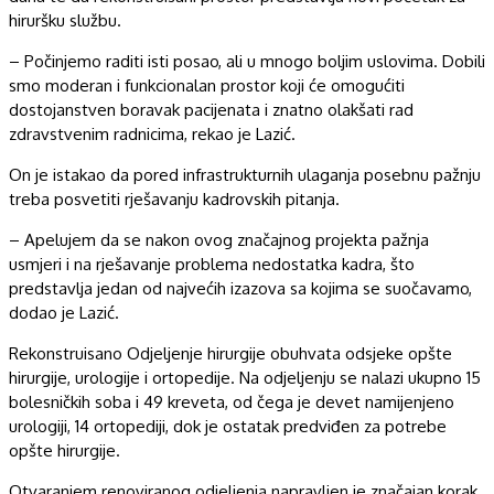
hiruršku službu.
– Počinjemo raditi isti posao, ali u mnogo boljim uslovima. Dobili
smo moderan i funkcionalan prostor koji će omogućiti
dostojanstven boravak pacijenata i znatno olakšati rad
zdravstvenim radnicima, rekao je Lazić.
On je istakao da pored infrastrukturnih ulaganja posebnu pažnju
treba posvetiti rješavanju kadrovskih pitanja.
– Apelujem da se nakon ovog značajnog projekta pažnja
usmjeri i na rješavanje problema nedostatka kadra, što
predstavlja jedan od najvećih izazova sa kojima se suočavamo,
dodao je Lazić.
Rekonstruisano Odjeljenje hirurgije obuhvata odsjeke opšte
hirurgije, urologije i ortopedije. Na odjeljenju se nalazi ukupno 15
bolesničkih soba i 49 kreveta, od čega je devet namijenjeno
urologiji, 14 ortopediji, dok je ostatak predviđen za potrebe
opšte hirurgije.
Otvaranjem renoviranog odjeljenja napravljen je značajan korak