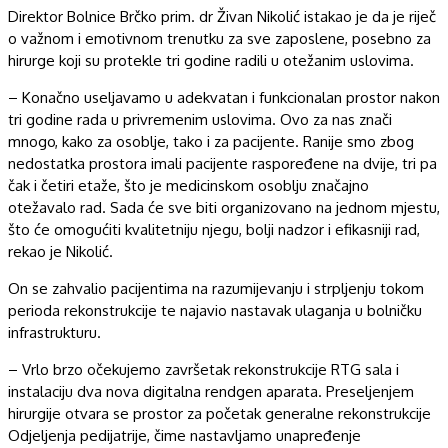
Direktor Bolnice Brčko prim. dr Živan Nikolić istakao je da je riječ
o važnom i emotivnom trenutku za sve zaposlene, posebno za
hirurge koji su protekle tri godine radili u otežanim uslovima.
– Konačno useljavamo u adekvatan i funkcionalan prostor nakon
tri godine rada u privremenim uslovima. Ovo za nas znači
mnogo, kako za osoblje, tako i za pacijente. Ranije smo zbog
nedostatka prostora imali pacijente raspoređene na dvije, tri pa
čak i četiri etaže, što je medicinskom osoblju značajno
otežavalo rad. Sada će sve biti organizovano na jednom mjestu,
što će omogućiti kvalitetniju njegu, bolji nadzor i efikasniji rad,
rekao je Nikolić.
On se zahvalio pacijentima na razumijevanju i strpljenju tokom
perioda rekonstrukcije te najavio nastavak ulaganja u bolničku
infrastrukturu.
– Vrlo brzo očekujemo završetak rekonstrukcije RTG sala i
instalaciju dva nova digitalna rendgen aparata. Preseljenjem
hirurgije otvara se prostor za početak generalne rekonstrukcije
Odjeljenja pedijatrije, čime nastavljamo unapređenje