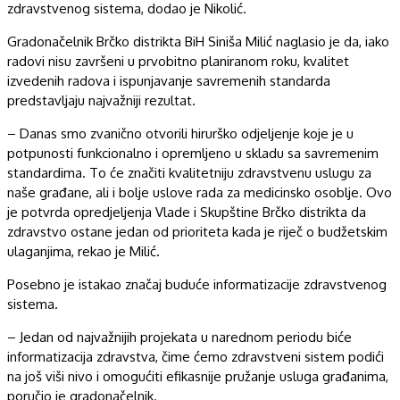
zdravstvenog sistema, dodao je Nikolić.
Gradonačelnik Brčko distrikta BiH Siniša Milić naglasio je da, iako
radovi nisu završeni u prvobitno planiranom roku, kvalitet
izvedenih radova i ispunjavanje savremenih standarda
predstavljaju najvažniji rezultat.
– Danas smo zvanično otvorili hirurško odjeljenje koje je u
potpunosti funkcionalno i opremljeno u skladu sa savremenim
standardima. To će značiti kvalitetniju zdravstvenu uslugu za
naše građane, ali i bolje uslove rada za medicinsko osoblje. Ovo
je potvrda opredjeljenja Vlade i Skupštine Brčko distrikta da
zdravstvo ostane jedan od prioriteta kada je riječ o budžetskim
ulaganjima, rekao je Milić.
Posebno je istakao značaj buduće informatizacije zdravstvenog
sistema.
– Jedan od najvažnijih projekata u narednom periodu biće
informatizacija zdravstva, čime ćemo zdravstveni sistem podići
na još viši nivo i omogućiti efikasnije pružanje usluga građanima,
poručio je gradonačelnik.