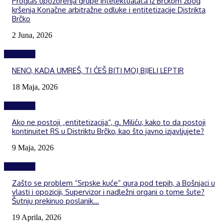
Proglas upozorenja grupe intelektualaca iz Brčkom zbog
kršenja Konačne arbitražne odluke i entitetizacije Distrikta
Brčko
2 Juna, 2026
Izdvojeno
NENO, KADA UMREŠ, TI ĆEŠ BITI MOJ BIJELI LEPTIR
18 Maja, 2026
Izdvojeno
Ako ne postoji „entitetizacija“, g. Miliću, kako to da postoji
kontinuitet RS u Distriktu Brčko, kao što javno izjavljujete?
9 Maja, 2026
Izdvojeno
Zašto se problem “Srpske kuće” gura pod tepih, a Bošnjaci u
vlasti i opoziciji, Supervizor i nadležni organi o tome šute?
Šutnju prekinuo poslanik...
19 Aprila, 2026