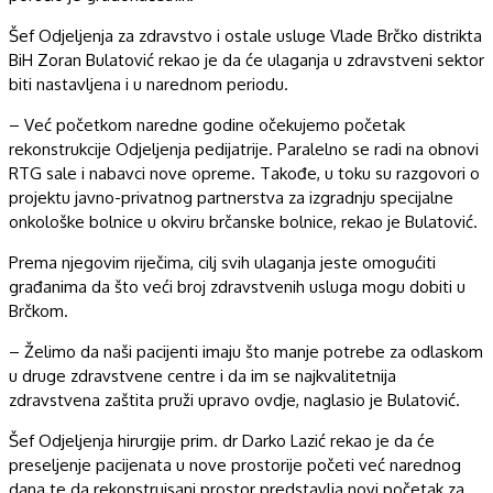
Šef Odjeljenja za zdravstvo i ostale usluge Vlade Brčko distrikta
BiH Zoran Bulatović rekao je da će ulaganja u zdravstveni sektor
biti nastavljena i u narednom periodu.
– Već početkom naredne godine očekujemo početak
rekonstrukcije Odjeljenja pedijatrije. Paralelno se radi na obnovi
RTG sale i nabavci nove opreme. Takođe, u toku su razgovori o
projektu javno-privatnog partnerstva za izgradnju specijalne
onkološke bolnice u okviru brčanske bolnice, rekao je Bulatović.
Prema njegovim riječima, cilj svih ulaganja jeste omogućiti
građanima da što veći broj zdravstvenih usluga mogu dobiti u
Brčkom.
– Želimo da naši pacijenti imaju što manje potrebe za odlaskom
u druge zdravstvene centre i da im se najkvalitetnija
zdravstvena zaštita pruži upravo ovdje, naglasio je Bulatović.
Šef Odjeljenja hirurgije prim. dr Darko Lazić rekao je da će
preseljenje pacijenata u nove prostorije početi već narednog
dana te da rekonstruisani prostor predstavlja novi početak za