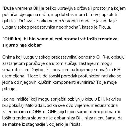
“Duže vremena BiH je teško upravljiva država i prostor na kojem
političari djeluju na način, moj dobitak mora biti tvoj apsolutni
gubitak. Država se tako ne može voditi i onda je jasno da je
uloga visokog predstavnika neophodna”, kazao je Picula.
“OHR koji bi bio samo nijemi promatrač loših trendova
sigurno nije dobar”
Onima koji ulogu visokog predstavnika, odnosno OHR-a, opisuju
zastarjelom poručio je da u tom slučaju zastarjelim mogu
smatrati i sam Daytonski sporazum na kojemu je današnja BiH
utemeljena. “Hoće li dejtonski poredak profunkcionirati ako se
jedna od njegovih ključnih komponenti eliminira? To je moje
pitanje.
Jedine ‘mišiće’ koji mogu spriječiti ozbiljniju krizu u BiH, kakvi su
bili pokušaji Milorada Dodika sve ovo vrijeme, međunarodna
zajednica ima u OHR-u. OHR koji bi bio samo nijemi promatrač
loših trendova sigurno nije dobar ni za BiH, ni za njenu šansu da
se makne iz stagnacije”, ocijenio je Picula.