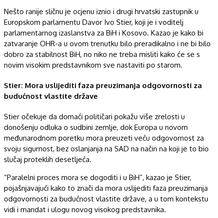
Nešto ranije sličnu je ocjenu iznio i drugi hrvatski zastupnik u
Europskom parlamentu Davor Ivo Stier, koji je i voditelj
parlamentarnog izaslanstva za BiH i Kosovo. Kazao je kako bi
zatvaranje OHR-a u ovom trenutku bilo preradikalno i ne bi bilo
dobro za stabilnost BiH, no niko ne treba misliti kako će se s
novim visokim predstavnikom sve nastaviti po starom.
Stier: Mora uslijediti faza preuzimanja odgovornosti za
budućnost vlastite države
Stier očekuje da domaći političari pokažu više zrelosti u
donošenju odluka o sudbini zemlje, dok Europa u novom
međunarodnom poretku mora preuzeti veću odgovornost za
svoju sigurnost, bez oslanjanja na SAD na način na koji je to bio
slučaj proteklih desetljeća.
“Paralelni proces mora se dogoditi i u BiH”, kazao je Stier,
pojašnjavajući kako to znači da mora uslijediti faza preuzimanja
odgovornosti za budućnost vlastite države, a u tom kontekstu
vidi i mandat i ulogu novog visokog predstavnika.