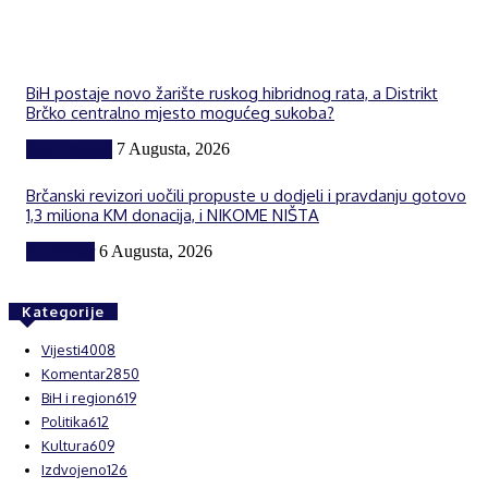
BiH postaje novo žarište ruskog hibridnog rata, a Distrikt
Brčko centralno mjesto mogućeg sukoba?
BiH i region
7 Augusta, 2026
Brčanski revizori uočili propuste u dodjeli i pravdanju gotovo
1,3 miliona KM donacija, i NIKOME NIŠTA
Komentar
6 Augusta, 2026
Kategorije
Vijesti
4008
Komentar
2850
BiH i region
619
Politika
612
Kultura
609
Izdvojeno
126