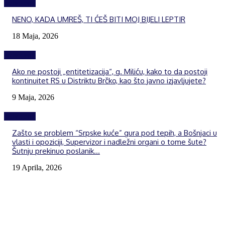
Izdvojeno
NENO, KADA UMREŠ, TI ĆEŠ BITI MOJ BIJELI LEPTIR
18 Maja, 2026
Izdvojeno
Ako ne postoji „entitetizacija“, g. Miliću, kako to da postoji
kontinuitet RS u Distriktu Brčko, kao što javno izjavljujete?
9 Maja, 2026
Izdvojeno
Zašto se problem “Srpske kuće” gura pod tepih, a Bošnjaci u
vlasti i opoziciji, Supervizor i nadležni organi o tome šute?
Šutnju prekinuo poslanik...
19 Aprila, 2026