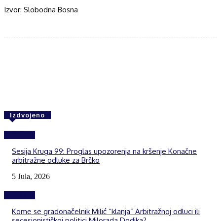
Izvor: Slobodna Bosna
Facebook
Twitter
WhatsApp
Izdvojeno
Izdvojeno
Sesija Kruga 99: Proglas upozorenja na kršenje Konačne
arbitražne odluke za Brčko
5 Jula, 2026
Izdvojeno
Kome se gradonačelnik Milić “klanja” Arbitražnoj odluci ili
secesionističkoj politici Milorada Dodika?