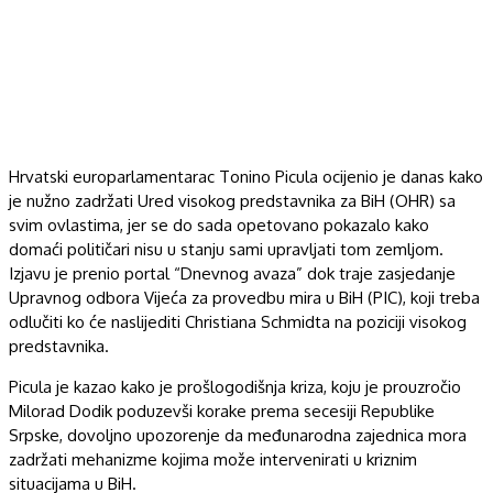
Hrvatski europarlamentarac Tonino Picula ocijenio je danas kako
je nužno zadržati Ured visokog predstavnika za BiH (OHR) sa
svim ovlastima, jer se do sada opetovano pokazalo kako
domaći političari nisu u stanju sami upravljati tom zemljom.
Izjavu je prenio portal “Dnevnog avaza” dok traje zasjedanje
Upravnog odbora Vijeća za provedbu mira u BiH (PIC), koji treba
odlučiti ko će naslijediti Christiana Schmidta na poziciji visokog
predstavnika.
Picula je kazao kako je prošlogodišnja kriza, koju je prouzročio
Milorad Dodik poduzevši korake prema secesiji Republike
Srpske, dovoljno upozorenje da međunarodna zajednica mora
zadržati mehanizme kojima može intervenirati u kriznim
situacijama u BiH.