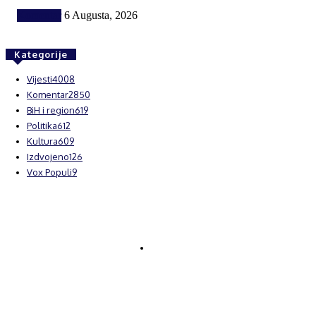
Komentar
6 Augusta, 2026
Kategorije
Vijesti
4008
Komentar
2850
BiH i region
619
Politika
612
Kultura
609
Izdvojeno
126
Vox Populi
9
© Brčanski forum.
Impresum