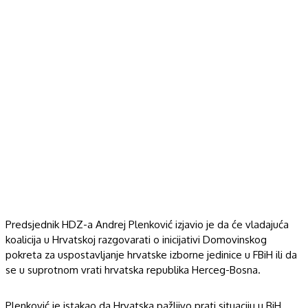
Predsjednik HDZ-a Andrej Plenković izjavio je da će vladajuća
koalicija u Hrvatskoj razgovarati o inicijativi Domovinskog
pokreta za uspostavljanje hrvatske izborne jedinice u FBiH ili da
se u suprotnom vrati hrvatska republika Herceg-Bosna.
Plenković je istakao da Hrvatska pažljivo prati situaciju u BiH,