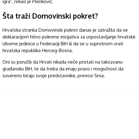
igra”, rekao je Plenković.
Šta traži Domovinski pokret?
Hrvatska stranka Domovinski pokret danas je zatražila da se
deklaracijom hitno pokrene inicijativa za uspostavljanje hrvatske
izborne jedinice u Federaciji BiH ili da se u suprotnom vrati
hrvatska republika Herceg-Bosna.
Oni su poručili da Hrvati nikada neće pristati na takozvanu
građansku BiH, te da treba da imaju pravo i mogućnost da
suvereno biraju svoje predstavnike, prenosi Srna.
Facebook
Twitter
WhatsApp