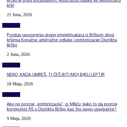
Brčko je pred eutanazijom. Arbitražna odluka se neprestano
krši!
21 Juna, 2026
Izdvojeno
Proglas upozorenja grupe intelektualaca iz Brčkom zbog
kršenja Konačne arbitražne odluke i entitetizacije Distrikta
Brčko
2 Juna, 2026
Izdvojeno
NENO, KADA UMREŠ, TI ĆEŠ BITI MOJ BIJELI LEPTIR
18 Maja, 2026
Izdvojeno
Ako ne postoji „entitetizacija“, g. Miliću, kako to da postoji
kontinuitet RS u Distriktu Brčko, kao što javno izjavljujete?
9 Maja, 2026