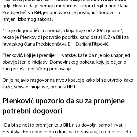
gdje Hrvati i dalje nemaju mogućnost izbora legitimnog člana
Predsjedništva BiH, jer ponovno nije postignut dogovor o
izmjeni Izbornog zakona.
“To je dugogodišnja anomalija koja traje od 2006. godine”,
rekao je Plenković i potvrdio podršku kandidatu HDZ-a BiH za
hrvatskog člana Predsjedništva BiH Darijani Filipović.
Plenković, koji je i premijer Hrvatske, kaže da nije bio unaprijed
obaviješten o inicijativi Domovinskog poketa, koju je ocijenio
kao pokušaj političkog profilisanja.
On je najavio razgovor na nivou koalicije kako bi se utvrdio, kako
kaže, smisao inicijative, prenosi HRT.
Plenković upozorio da su za promjene
potrebni dogovori
“Da bi se nešto promijenilo u BiH, nisu dovoljni samo Hrvati i
Hrvatska. Potrebno je da i drugi na to pristanu, u tome je cijela