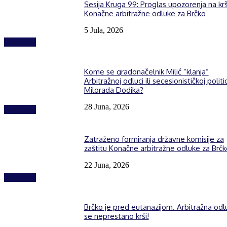
Sesija Kruga 99: Proglas upozorenja na kr
Konačne arbitražne odluke za Brčko
5 Jula, 2026
Izdvojeno
Kome se gradonačelnik Milić “klanja”
Arbitražnoj odluci ili secesionističkoj politic
Milorada Dodika?
28 Juna, 2026
Izdvojeno
Zatraženo formiranja državne komisije za
zaštitu Konačne arbitražne odluke za Brčk
22 Juna, 2026
Izdvojeno
Brčko je pred eutanazijom. Arbitražna odl
se neprestano krši!