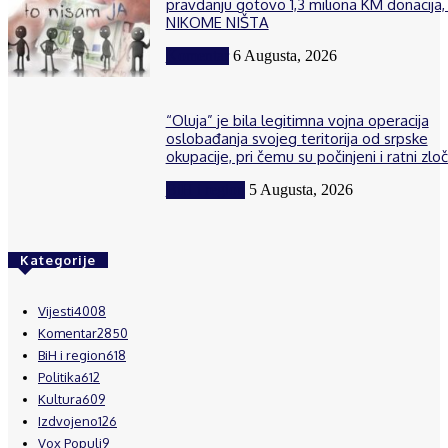
pravdanju gotovo 1,3 miliona KM donacija, 
NIKOME NIŠTA
Komentar
6 Augusta, 2026
“Oluja” je bila legitimna vojna operacija
oslobađanja svojeg teritorija od srpske
okupacije, pri čemu su počinjeni i ratni zloč
BiH i region
5 Augusta, 2026
Kategorije
Vijesti
4008
Komentar
2850
BiH i region
618
Politika
612
Kultura
609
Izdvojeno
126
Vox Populi
9