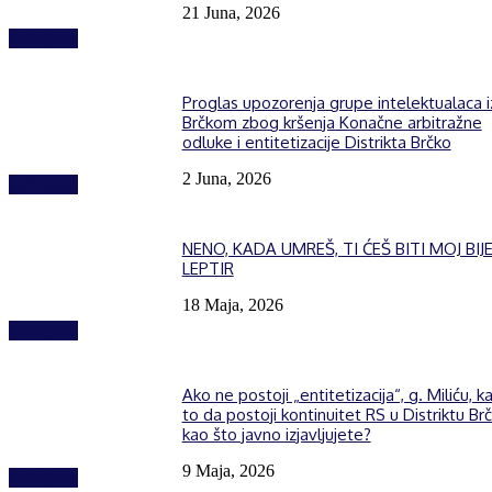
21 Juna, 2026
Izdvojeno
Proglas upozorenja grupe intelektualaca i
Brčkom zbog kršenja Konačne arbitražne
odluke i entitetizacije Distrikta Brčko
2 Juna, 2026
Izdvojeno
NENO, KADA UMREŠ, TI ĆEŠ BITI MOJ BIJE
LEPTIR
18 Maja, 2026
Izdvojeno
Ako ne postoji „entitetizacija“, g. Miliću, k
to da postoji kontinuitet RS u Distriktu Brč
kao što javno izjavljujete?
9 Maja, 2026
Izdvojeno