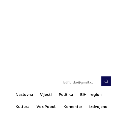
bdf.brcko@gmail.com
Naslovna
Vijesti
Politika
BiH i region
Kultura
Vox Populi
Komentar
Izdvojeno