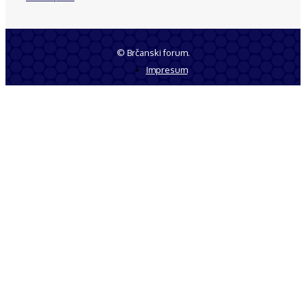
© Brčanski forum.
Impresum