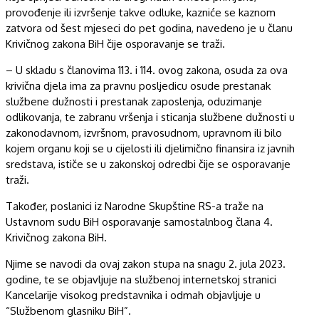
provođenje ili izvršenje takve odluke, kazniće se kaznom
zatvora od šest mjeseci do pet godina, navedeno je u članu
Krivičnog zakona BiH čije osporavanje se traži.
– U skladu s članovima 113. i 114. ovog zakona, osuda za ova
krivična djela ima za pravnu posljedicu osude prestanak
službene dužnosti i prestanak zaposlenja, oduzimanje
odlikovanja, te zabranu vršenja i sticanja službene dužnosti u
zakonodavnom, izvršnom, pravosudnom, upravnom ili bilo
kojem organu koji se u cijelosti ili djelimično finansira iz javnih
sredstava, ističe se u zakonskoj odredbi čije se osporavanje
traži.
Također, poslanici iz Narodne Skupštine RS-a traže na
Ustavnom sudu BiH osporavanje samostalnbog člana 4.
Krivičnog zakona BiH.
Njime se navodi da ovaj zakon stupa na snagu 2. jula 2023.
godine, te se objavljuje na službenoj internetskoj stranici
Kancelarije visokog predstavnika i odmah objavljuje u
“Službenom glasniku BiH”.