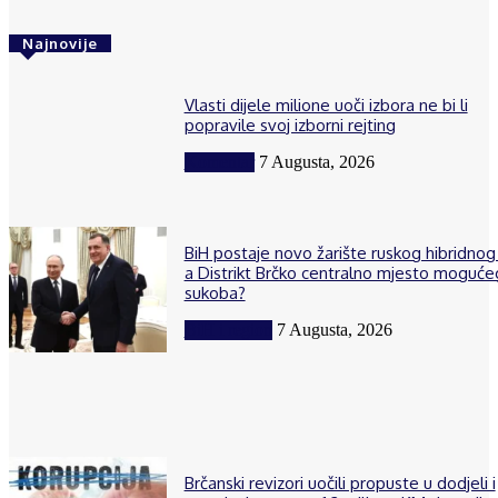
Najnovije
Vlasti dijele milione uoči izbora ne bi li
popravile svoj izborni rejting
Komentar
7 Augusta, 2026
BiH postaje novo žarište ruskog hibridnog 
a Distrikt Brčko centralno mjesto moguće
sukoba?
BiH i region
7 Augusta, 2026
Brčanski revizori uočili propuste u dodjeli i