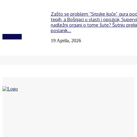
Zašto se problem “Srpske kuće” gura po
tepih, a Bošnjaci u vlasti i opoziciji, Supervi
nadležni organi o tome šute? Šutnju prek
poslanik...
Izdvojeno
19 Aprila, 2026