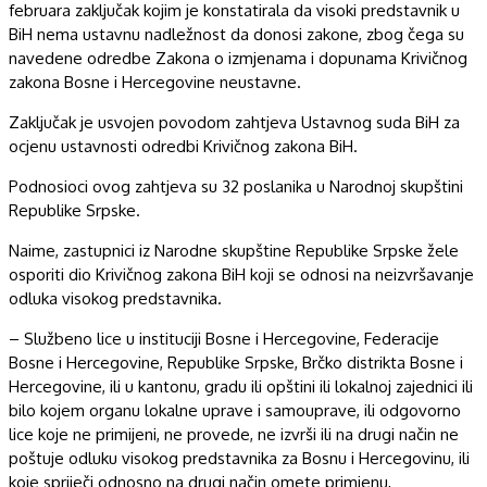
februara zaključak kojim je konstatirala da visoki predstavnik u
BiH nema ustavnu nadležnost da donosi zakone, zbog čega su
navedene odredbe Zakona o izmjenama i dopunama Krivičnog
zakona Bosne i Hercegovine neustavne.
Zaključak je usvojen povodom zahtjeva Ustavnog suda BiH za
ocjenu ustavnosti odredbi Krivičnog zakona BiH.
Podnosioci ovog zahtjeva su 32 poslanika u Narodnoj skupštini
Republike Srpske.
Naime, zastupnici iz Narodne skupštine Republike Srpske žele
osporiti dio Krivičnog zakona BiH koji se odnosi na neizvršavanje
odluka visokog predstavnika.
– Službeno lice u instituciji Bosne i Hercegovine, Federacije
Bosne i Hercegovine, Republike Srpske, Brčko distrikta Bosne i
Hercegovine, ili u kantonu, gradu ili opštini ili lokalnoj zajednici ili
bilo kojem organu lokalne uprave i samouprave, ili odgovorno
lice koje ne primijeni, ne provede, ne izvrši ili na drugi način ne
poštuje odluku visokog predstavnika za Bosnu i Hercegovinu, ili
koje spriječi odnosno na drugi način omete primjenu,