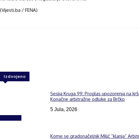
(Vijesti.ba / FENA)
Facebook
Twitter
WhatsApp
Izdvojeno
Sesija Kruga 99: Proglas upozorenja na kr
Konačne arbitražne odluke za Brčko
5 Jula, 2026
Izdvojeno
Kome se gradonačelnik Milić “klanja” Arbit