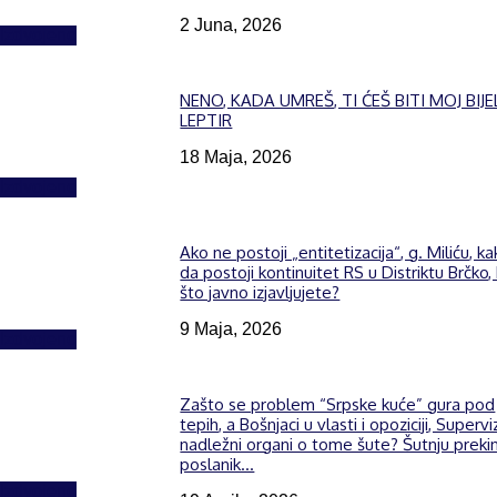
2 Juna, 2026
Izdvojeno
NENO, KADA UMREŠ, TI ĆEŠ BITI MOJ BIJE
LEPTIR
18 Maja, 2026
Izdvojeno
Ako ne postoji „entitetizacija“, g. Miliću, k
da postoji kontinuitet RS u Distriktu Brčko,
što javno izjavljujete?
9 Maja, 2026
Izdvojeno
Zašto se problem “Srpske kuće” gura pod
tepih, a Bošnjaci u vlasti i opoziciji, Supervi
nadležni organi o tome šute? Šutnju preki
poslanik...
Izdvojeno