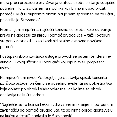
mora proći proceduru utvrđivanja statusa osobe u stanju socijalne
potrebe. To znači da nema srodnika koji bi mu mogao pružiti
pomoć u kući ili pripremiti obrok, niti je sam sposoban da to učini”,
pojasnila je Stevanović.
Prema njenim riječima, najčešći korisnici su osobe koje ostvaruju
pravo na dodatak za njegu i pomoć drugog lica – teži i potpuni
stepen zavisnosti – kao i korisnici stalne osnovne novčane
pomoći.
Postupak izbora izvršioca usluge provodi se putem tendera i e-
aukcije, u kojoj učestvuju ponuđači koji ispunjavaju propisane
uslove.
Na mjesečnom nivou Pododjeljenje dostavlja spisak korisnika
izvršiocu usluge, pri čemu se posebno evidentiraju pokretna lica
koja dolaze po obrok i slabopokretna lica kojima se obrok
dostavlja na kućnu adresu.
“Najčešće su to lica sa teškim zdravstvenim stanjem i potpunom
zavisnošću od pomoći drugog lica, te se njima obroci dostavljaju
na kućnu adresu”, naglasila je Stevanović.