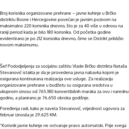
Broj korisnika organizovane prehrane – javne kuhinje u Brčko
distriktu Bosne i Hercegovine povećan je javnim pozivom na
maksimalno 220 korisnika dnevno, što je za 40 više u odnosu na
raniji period kada je bilo 180 korisnika. Od početka godine
evidentirano je po 212 korisnika dnevno, čime se Distrikt približio
novom maksimumu.
Šef Pododjeljenja za socijalnu zaštitu Vlade Brčko distrikta Nataša
Stevanović istakla je da je provedena javna nabavka kojom je
osigurana kontinuirana realizacija ove usluge. Za realizaciju
organizovane prehrane u budžetu su osigurana sredstva u
ukupnom iznosu od 765.180 konvertibilnih maraka za ovu i narednu
godinu, a planirano je 76.650 obroka godišnje.
Poređenja radi, kako je navela Stevanović, vrijednost ugovora za
februar iznosila je 29.625 KM.
“Korisnik javne kuhinje ne ostvaruje pravo automatski. Prije svega