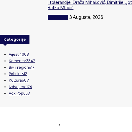
i tolerancije: Draža Mihailović, Dimitrije Ljot
Ratko Mladić
Komentar
3 Augusta, 2026
Kategorije
Vijesti
4008
Komentar
2847
BiH i region
617
Politika
612
Kultura
609
Izdvojeno
126
Vox Populi
9
© Brčanski forum.
Impresum