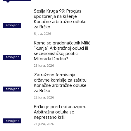
Sesija Kruga 99: Proglas
upozorenja na kršenje
Konačne arbitražne odluke
Izdvojeno
za Brčko
5 Jula, 2026
Kome se gradonačelnik Milić
“klanja” Arbitražnoj odluci ili
secesionističkoj politici
Izdvojeno
Milorada Dodika?
28 Juna, 2026
Zatraženo formiranja
državne komisije za zaštitu
Konačne arbitražne odluke
Izdvojeno
za Brčko
22 Juna, 2026
Brčko je pred eutanazijom.
Arbitražna odluka se
neprestano krši!
Izdvojeno
21 Juna, 2026