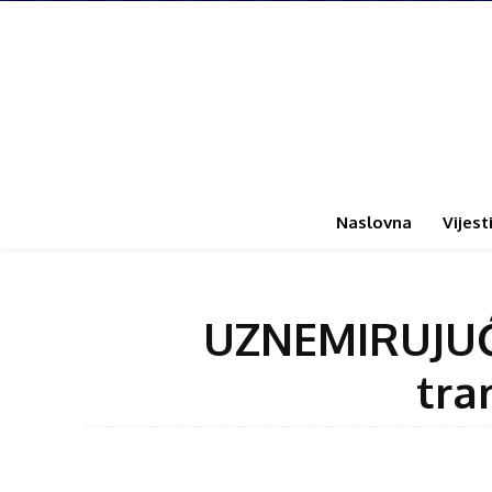
Naslovna
Vijest
UZNEMIRUJUĆI
tra