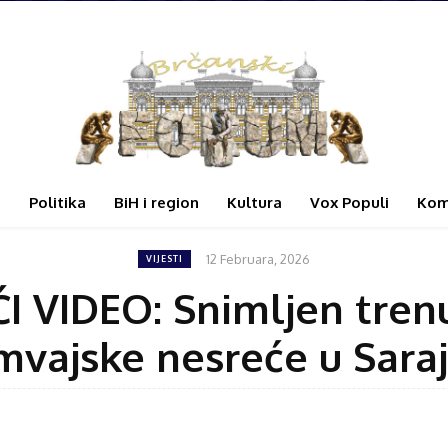
i
Politika
BiH i region
Kultura
Vox Populi
Kom
12 Februara, 2026
VIJESTI
 VIDEO: Snimljen trenu
mvajske nesreće u Sara