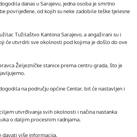
 dogodila danas u Sarajevu, jedna osoba je smrtno
obe povrijeđene, od kojih su neke zadobile teške tjelesne
užilac Tužilaštvo Kantona Sarajevo, a angažirani su i
oji će utvrditi sve okolnosti pod kojima je došlo do ove
pravca Željezničke stanice prema centru grada, što je
javljujemo.
ogodila na području općine Centar, bit će nastavljen i
ciljem utvrđivanja svih okolnosti i načina nastanka
dluka o daljim procesnim radnjama.
 davati više informacija.