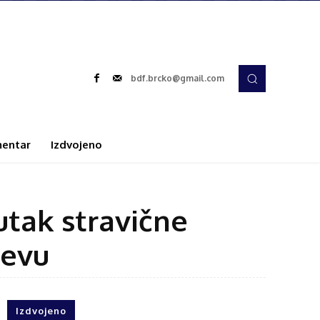
bdf.brcko@gmail.com
entar
Izdvojeno
tak stravične
jevu
Izdvojeno