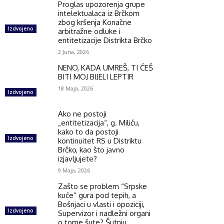
Proglas upozorenja grupe
intelektualaca iz Brčkom
zbog kršenja Konačne
Izdvojeno
arbitražne odluke i
entitetizacije Distrikta Brčko
2 Juna, 2026
NENO, KADA UMREŠ, TI ĆEŠ
BITI MOJ BIJELI LEPTIR
18 Maja, 2026
Izdvojeno
Ako ne postoji
„entitetizacija“, g. Miliću,
kako to da postoji
Izdvojeno
kontinuitet RS u Distriktu
Brčko, kao što javno
izjavljujete?
9 Maja, 2026
Zašto se problem “Srpske
kuće” gura pod tepih, a
Bošnjaci u vlasti i opoziciji,
Izdvojeno
Supervizor i nadležni organi
o tome šute? Šutnju