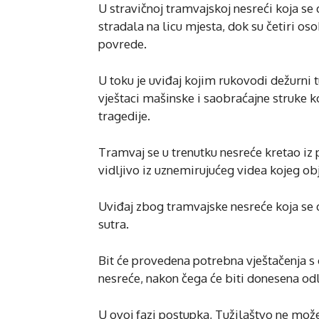
U stravičnoj tramvajskoj nesreći koja se
stradala na licu mjesta, dok su četiri os
povrede.
U toku je uviđaj kojim rukovodi dežurni t
vještaci mašinske i saobraćajne struke k
tragedije.
Tramvaj se u trenutku nesreće kretao iz 
vidljivo iz uznemirujućeg videa kojeg ob
Uviđaj zbog tramvajske nesreće koja se d
sutra.
Bit će provedena potrebna vještačenja s 
nesreće, nakon čega će biti donesena o
U ovoj fazi postupka, Tužilaštvo ne može