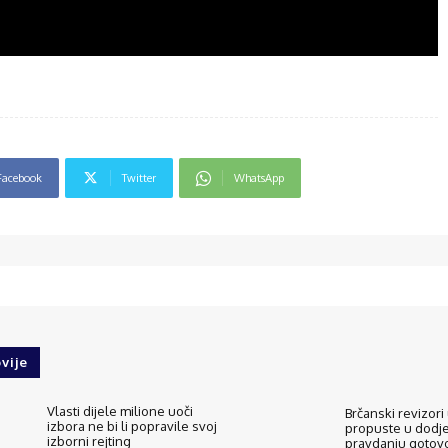
Facebook
Twitter
WhatsApp
vije
Vlasti dijele milione uoči
Brčanski revizori 
izbora ne bi li popravile svoj
propuste u dodjel
izborni rejting
pravdanju gotovo