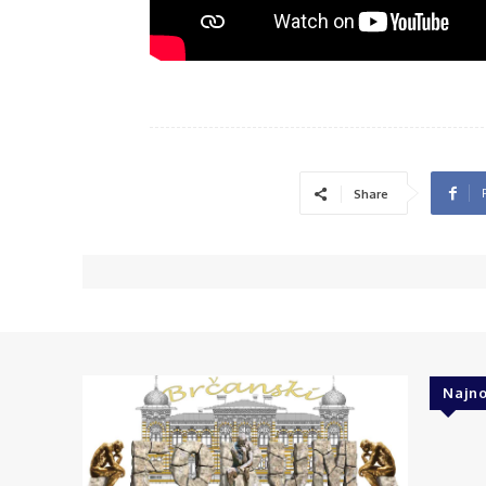
Share
Najno