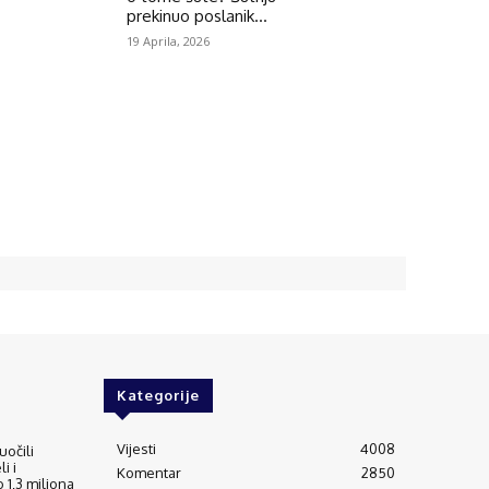
prekinuo poslanik...
19 Aprila, 2026
Kategorije
Vijesti
4008
uočili
i i
Komentar
2850
 1,3 miliona