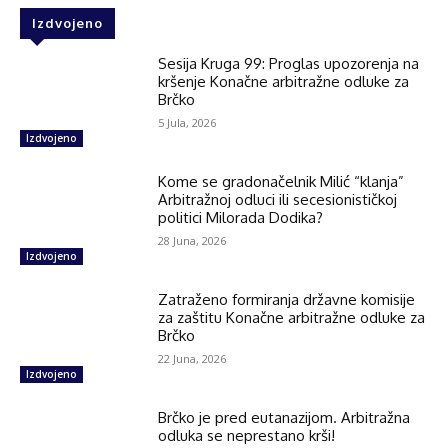
Izdvojeno
Sesija Kruga 99: Proglas upozorenja na
kršenje Konačne arbitražne odluke za
Brčko
5 Jula, 2026
Izdvojeno
Kome se gradonačelnik Milić “klanja”
Arbitražnoj odluci ili secesionističkoj
politici Milorada Dodika?
28 Juna, 2026
Izdvojeno
Zatraženo formiranja državne komisije
za zaštitu Konačne arbitražne odluke za
Brčko
22 Juna, 2026
Izdvojeno
Brčko je pred eutanazijom. Arbitražna
odluka se neprestano krši!