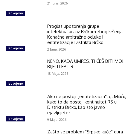
21 Juna, 2026
Izdvojeno
Proglas upozorenja grupe
intelektualaca iz Brčkom zbog kršenja
Konačne arbitražne odluke i
entitetizacije Distrikta Brčko
Izdvojeno
2 Juna, 2026
NENO, KADA UMREŠ, TI ĆEŠ BITI MOJ
BIJELI LEPTIR
18 Maja, 2026
Izdvojeno
Ako ne postoji „entitetizacija“, g. Miliću,
kako to da postoji kontinuitet RS u
Distriktu Brčko, kao što javno
izjavljujete?
Izdvojeno
9 Maja, 2026
Zašto se problem “Srpske kuće” gura