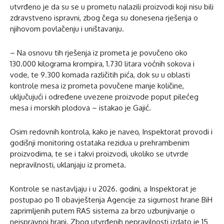
utvrđeno je da su se u prometu nalazili proizvodi koji nisu bili
zdravstveno ispravni, zbog čega su donesena rješenja o
njihovom povlačenju i uništavanju.
– Na osnovu tih rješenja iz prometa je povučeno oko
130.000 kilograma krompira, 1.730 litara voćnih sokova i
vode, te 9.300 komada različitih pića, dok su u oblasti
kontrole mesa iz prometa povučene manje količine,
uključujući i određene uvezene proizvode poput pilećeg
mesa i morskih plodova – istakao je Gajić.
Osim redovnih kontrola, kako je naveo, Inspektorat provodi i
godišnji monitoring ostataka rezidua u prehrambenim
proizvodima, te se i takvi proizvodi, ukoliko se utvrde
nepravilnosti, uklanjaju iz prometa.
Kontrole se nastavljaju i u 2026. godini, a Inspektorat je
postupao po 11 obavještenja Agencije za sigurnost hrane BiH
zaprimljenih putem RAS sistema za brzo uzbunjivanje o
neispravnoj hrani. Zbog utvrđenih nepravilnosti izdato je 15