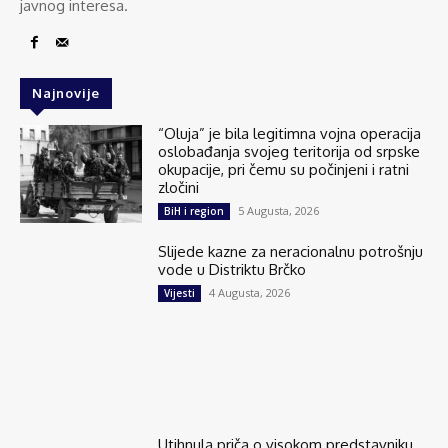
javnog interesa.
Najnovije
“Oluja” je bila legitimna vojna operacija
oslobađanja svojeg teritorija od srpske
okupacije, pri čemu su počinjeni i ratni
zločini
5 Augusta, 2026
BiH i region
Slijede kazne za neracionalnu potrošnju
vode u Distriktu Brčko
4 Augusta, 2026
Vijesti
Utihnula priča o visokom predstavniku,