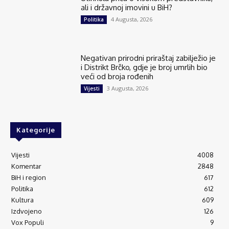
ali i državnoj imovini u BiH?
4 Augusta, 2026
Politika
Negativan prirodni priraštaj zabilježio je
i Distrikt Brčko, gdje je broj umrlih bio
veći od broja rođenih
3 Augusta, 2026
Vijesti
Kategorije
Vijesti
4008
Komentar
2848
BiH i region
617
Politika
612
Kultura
609
Izdvojeno
126
Vox Populi
9