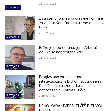
28 Juna, 2026
Izdvojeno
Zatraženo formiranja državne komisije
za zaštitu Konačne arbitražne odluke za
Brčko
22 Juna, 2026
Izdvojeno
Brčko je pred eutanazijom. Arbitražna
odluka se neprestano krši!
21 Juna, 2026
Izdvojeno
Proglas upozorenja grupe
intelektualaca iz Brčkom zbog kršenja
Konačne arbitražne odluke i
entitetizacije Distrikta Brčko
Izdvojeno
2 Juna, 2026
NENO, KADA UMREŠ, TI ĆEŠ BITI MOJ
BIJELI LEPTIR