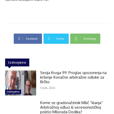
Facebook
Twitter
WhatsApp
Izdvojeno
Sesija Kruga 99: Proglas upozorenja na
kršenje Konačne arbitražne odluke za
Brčko
5 Jula, 2026
Izdvojeno
Kome se gradonačelnik Milić “klanja”
Arbitražnoj odluci ili secesionističkoj
politici Milorada Dodika?