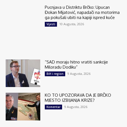
Pucnjava u Distriktu Brčko: Upucan
Đokan Mijatović, napadači na motorima
ga pokušali ubiti na kapiji ispred kuće
10 Augusta, 2026
Vijesti
“SAD moraju hitno vratiti sankcije
Miloradu Dodiku”
9 Augusta, 2026
BiH i region
KO TO UPOZORAVA DA JE BRČKO
MJESTO IZBIJANJA KRIZE?
9 Augusta, 2026
Komentar