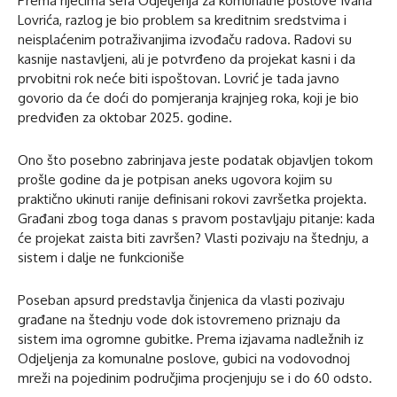
Prema riječima šefa Odjeljenja za komunalne poslove Ivana
Lovrića, razlog je bio problem sa kreditnim sredstvima i
neisplaćenim potraživanjima izvođaču radova. Radovi su
kasnije nastavljeni, ali je potvrđeno da projekat kasni i da
prvobitni rok neće biti ispoštovan. Lovrić je tada javno
govorio da će doći do pomjeranja krajnjeg roka, koji je bio
predviđen za oktobar 2025. godine.
Ono što posebno zabrinjava jeste podatak objavljen tokom
prošle godine da je potpisan aneks ugovora kojim su
praktično ukinuti ranije definisani rokovi završetka projekta.
Građani zbog toga danas s pravom postavljaju pitanje: kada
će projekat zaista biti završen? Vlasti pozivaju na štednju, a
sistem i dalje ne funkcioniše
Poseban apsurd predstavlja činjenica da vlasti pozivaju
građane na štednju vode dok istovremeno priznaju da
sistem ima ogromne gubitke. Prema izjavama nadležnih iz
Odjeljenja za komunalne poslove, gubici na vodovodnoj
mreži na pojedinim područjima procjenjuju se i do 60 odsto.