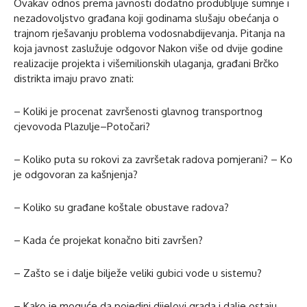
Ovakav odnos prema javnosti dodatno produbljuje sumnje i
nezadovoljstvo građana koji godinama slušaju obećanja o
trajnom rješavanju problema vodosnabdijevanja. Pitanja na
koja javnost zaslužuje odgovor Nakon više od dvije godine
realizacije projekta i višemilionskih ulaganja, građani Brčko
distrikta imaju pravo znati:
– Koliki je procenat završenosti glavnog transportnog
cjevovoda Plazulje–Potočari?
– Koliko puta su rokovi za završetak radova pomjerani? – Ko
je odgovoran za kašnjenja?
– Koliko su građane koštale obustave radova?
– Kada će projekat konačno biti završen?
– Zašto se i dalje bilježe veliki gubici vode u sistemu?
– Kako je moguće da pojedini dijelovi grada i dalje ostaju