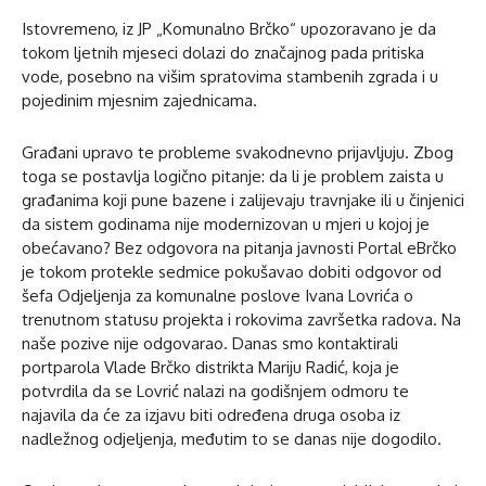
Istovremeno, iz JP „Komunalno Brčko“ upozoravano je da
tokom ljetnih mjeseci dolazi do značajnog pada pritiska
vode, posebno na višim spratovima stambenih zgrada i u
pojedinim mjesnim zajednicama.
Građani upravo te probleme svakodnevno prijavljuju. Zbog
toga se postavlja logično pitanje: da li je problem zaista u
građanima koji pune bazene i zalijevaju travnjake ili u činjenici
da sistem godinama nije modernizovan u mjeri u kojoj je
obećavano? Bez odgovora na pitanja javnosti Portal eBrčko
je tokom protekle sedmice pokušavao dobiti odgovor od
šefa Odjeljenja za komunalne poslove Ivana Lovrića o
trenutnom statusu projekta i rokovima završetka radova. Na
naše pozive nije odgovarao. Danas smo kontaktirali
portparola Vlade Brčko distrikta Mariju Radić, koja je
potvrdila da se Lovrić nalazi na godišnjem odmoru te
najavila da će za izjavu biti određena druga osoba iz
nadležnog odjeljenja, međutim to se danas nije dogodilo.