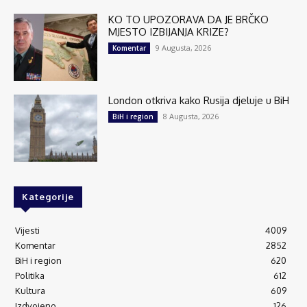
KO TO UPOZORAVA DA JE BRČKO
MJESTO IZBIJANJA KRIZE?
9 Augusta, 2026
Komentar
London otkriva kako Rusija djeluje u BiH
8 Augusta, 2026
BiH i region
Kategorije
Vijesti
4009
Komentar
2852
BiH i region
620
Politika
612
Kultura
609
Izdvojeno
126