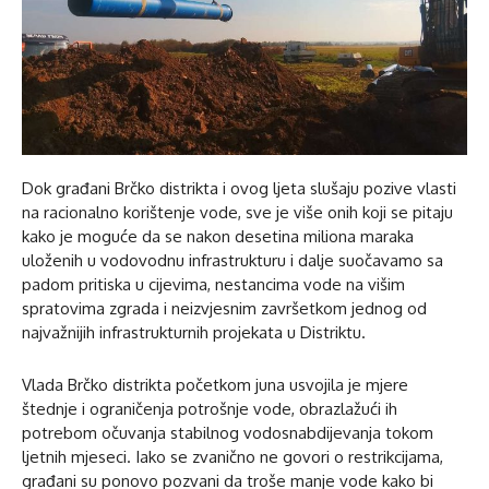
Dok građani Brčko distrikta i ovog ljeta slušaju pozive vlasti
na racionalno korištenje vode, sve je više onih koji se pitaju
kako je moguće da se nakon desetina miliona maraka
uloženih u vodovodnu infrastrukturu i dalje suočavamo sa
padom pritiska u cijevima, nestancima vode na višim
spratovima zgrada i neizvjesnim završetkom jednog od
najvažnijih infrastrukturnih projekata u Distriktu.
Vlada Brčko distrikta početkom juna usvojila je mjere
štednje i ograničenja potrošnje vode, obrazlažući ih
potrebom očuvanja stabilnog vodosnabdijevanja tokom
ljetnih mjeseci. Iako se zvanično ne govori o restrikcijama,
građani su ponovo pozvani da troše manje vode kako bi