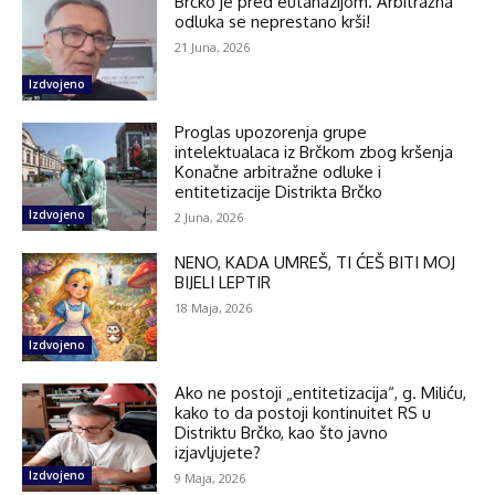
Brčko je pred eutanazijom. Arbitražna
odluka se neprestano krši!
21 Juna, 2026
Izdvojeno
Proglas upozorenja grupe
intelektualaca iz Brčkom zbog kršenja
Konačne arbitražne odluke i
entitetizacije Distrikta Brčko
Izdvojeno
2 Juna, 2026
NENO, KADA UMREŠ, TI ĆEŠ BITI MOJ
BIJELI LEPTIR
18 Maja, 2026
Izdvojeno
Ako ne postoji „entitetizacija“, g. Miliću,
kako to da postoji kontinuitet RS u
Distriktu Brčko, kao što javno
izjavljujete?
Izdvojeno
9 Maja, 2026