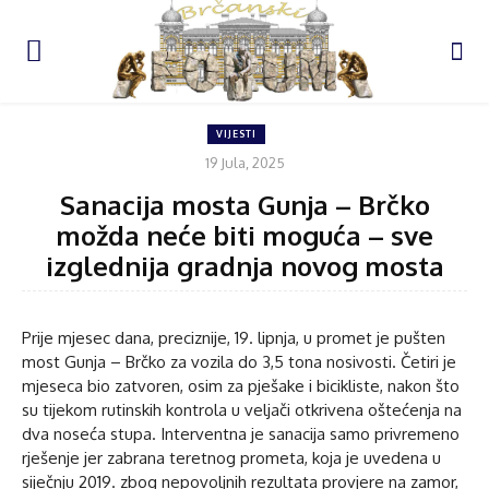
VIJESTI
19 Jula, 2025
Sanacija mosta Gunja – Brčko
možda neće biti moguća – sve
izglednija gradnja novog mosta
Prije mjesec dana, preciznije, 19. lipnja, u promet je pušten
most Gunja – Brčko za vozila do 3,5 tona nosivosti. Četiri je
mjeseca bio zatvoren, osim za pješake i bicikliste, nakon što
su tijekom rutinskih kontrola u veljači otkrivena oštećenja na
dva noseća stupa. Interventna je sanacija samo privremeno
rješenje jer zabrana teretnog prometa, koja je uvedena u
siječnju 2019. zbog nepovoljnih rezultata provjere na zamor,