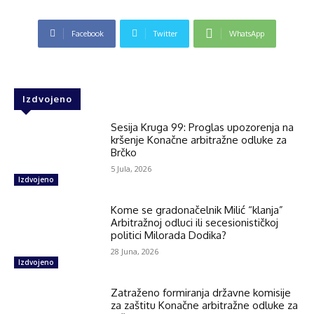
Facebook
Twitter
WhatsApp
Izdvojeno
Sesija Kruga 99: Proglas upozorenja na
kršenje Konačne arbitražne odluke za
Brčko
5 Jula, 2026
Izdvojeno
Kome se gradonačelnik Milić “klanja”
Arbitražnoj odluci ili secesionističkoj
politici Milorada Dodika?
28 Juna, 2026
Izdvojeno
Zatraženo formiranja državne komisije
za zaštitu Konačne arbitražne odluke za