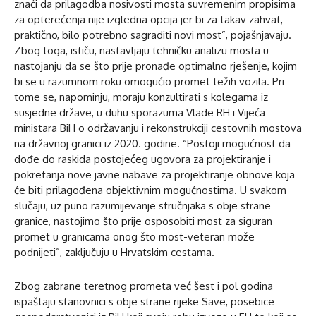
znači da prilagodba nosivosti mosta suvremenim propisima
za opterećenja nije izgledna opcija jer bi za takav zahvat,
praktično, bilo potrebno sagraditi novi most”, pojašnjavaju.
Zbog toga, ističu, nastavljaju tehničku analizu mosta u
nastojanju da se što prije pronađe optimalno rješenje, kojim
bi se u razumnom roku omogućio promet težih vozila. Pri
tome se, napominju, moraju konzultirati s kolegama iz
susjedne države, u duhu sporazuma Vlade RH i Vijeća
ministara BiH o održavanju i rekonstrukciji cestovnih mostova
na državnoj granici iz 2020. godine. “Postoji mogućnost da
dođe do raskida postojećeg ugovora za projektiranje i
pokretanja nove javne nabave za projektiranje obnove koja
će biti prilagođena objektivnim mogućnostima. U svakom
slučaju, uz puno razumijevanje stručnjaka s obje strane
granice, nastojimo što prije osposobiti most za siguran
promet u granicama onog što most-veteran može
podnijeti”, zaključuju u Hrvatskim cestama.
Zbog zabrane teretnog prometa već šest i pol godina
ispaštaju stanovnici s obje strane rijeke Save, posebice