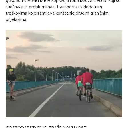
gospodarstvenici iz BiH koji svoju robu izvoze u EU te koji se
suočavaju s problemima u transportu i s dodatnim
troškovima koje zahtijeva korištenje drugim graničnim
prijelazima.
GOSPODARSTVENICI TRAŽE NOVI MOST