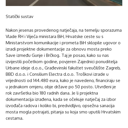
Statički sustav
Nakon jesenas provedenog natječaja, na temelju sporazuma
Vlade RH i Vijeća ministara BiH, Hrvatske ceste su s
Ministarstvom komunikacije i prometa BiH sklopile ugovor o
izradi projektne dokumentacije za obnovu mosta preko
Save između Gunje i Brčkog. Taj je posao, kako su nas
izvijestili početkom godine, povjeren Zajednici ponuditelja
Urbane ideje d.o.o., Građevinski fakultet sveučilište Zagreb,
BBD d.o.o. i Consilium Electra d.o.o. Troškovi izrade u
vrijednosti od 144.480 eura, kako je navedeno, financiraju se
u jednakom omjeru, obje države po 50 posto. Utvrđeni je
rok završetka bio 180 radnih dana. Je li projektna
dokumentacija izrađena, kada se očekuje natječaj za izbor
izvođača radova i koliko bi, predvidljivo, opsežna sanacija
mosta mogla potrajati, pitanja su koja smo uputili Hrvatskim
cestama.