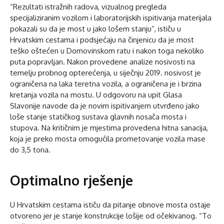
“Rezultati istražnih radova, vizualnog pregleda
specijaliziranim vozilom i laboratorijskih ispitivanja materijala
pokazali su da je most u jako lošem stanju”, ističu u
Hrvatskim cestama i podsjećaju na činjenicu da je most
teško oštećen u Domovinskom ratu i nakon toga nekoliko
puta popravljan. Nakon provedene analize nosivosti na
temelju probnog opterećenja, u siječnju 2019. nosivost je
ograničena na laka teretna vozila, a ograničena je i brzina
kretanja vozila na mostu. U odgovoru na upit Glasa
Slavonije navode da je novim ispitivanjem utvrđeno jako
loše stanje statičkog sustava glavnih nosača mosta i
stupova. Na kritičnim je mjestima provedena hitna sanacija,
koja je preko mosta omogućila prometovanje vozila mase
do 3,5 tona.
Optimalno rješenje
U Hrvatskim cestama ističu da pitanje obnove mosta ostaje
otvoreno jer je stanje konstrukcije lošije od očekivanog. “To