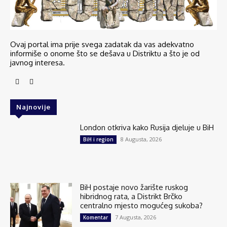
Ovaj portal ima prije svega zadatak da vas adekvatno
informiše o onome što se dešava u Distriktu a što je od
javnog interesa.
Najnovije
London otkriva kako Rusija djeluje u BiH
8 Augusta, 2026
BiH i region
BiH postaje novo žarište ruskog
hibridnog rata, a Distrikt Brčko
centralno mjesto mogućeg sukoba?
7 Augusta, 2026
Komentar