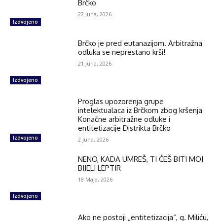
Brčko
22 Juna, 2026
Izdvojeno
Brčko je pred eutanazijom. Arbitražna
odluka se neprestano krši!
21 Juna, 2026
Izdvojeno
Proglas upozorenja grupe
intelektualaca iz Brčkom zbog kršenja
Konačne arbitražne odluke i
entitetizacije Distrikta Brčko
Izdvojeno
2 Juna, 2026
NENO, KADA UMREŠ, TI ĆEŠ BITI MOJ
BIJELI LEPTIR
18 Maja, 2026
Izdvojeno
Ako ne postoji „entitetizacija“, g. Miliću,