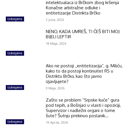
intelektualaca iz Brčkom zbog kršenja
Konačne arbitražne odluke i
entitetizacije Distrikta Brčko
Izdvojeno
2 Juna, 2026
NENO, KADA UMREŠ, TI ĆEŠ BITI MOJ
BIJELI LEPTIR
18 Maja, 2026
Izdvojeno
Ako ne postoji „entitetizacija“, g. Miliću,
kako to da postoji kontinuitet RS u
Distriktu Brčko, kao što javno
izjavljujete?
Izdvojeno
9 Maja, 2026
Zašto se problem “Srpske kuće” gura
pod tepih, a Bošnjaci u vlasti i opoziciji,
Supervizor i nadležni organi o tome
šute? Šutnju prekinuo poslanik...
Izdvojeno
19 Aprila, 2026