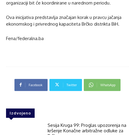
organizaciji bit će koordinirane u narednom periodu.
Ova inicijativa predstavlja značajan korak u pravcu jačanja
ekonomskog i privrednog kapaciteta Brčko distrikta BiH.
Fena/federalna.ba
Facebook
Twitter
WhatsApp
Izdvojeno
Sesija Kruga 99: Proglas upozorenja na
kršenje Konačne arbitražne odluke za