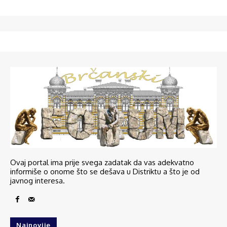
Ovaj portal ima prije svega zadatak da vas adekvatno
informiše o onome što se dešava u Distriktu a što je od
javnog interesa.
Najnovije