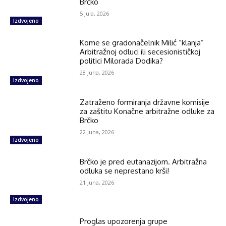
Brčko
5 Jula, 2026
Izdvojeno
Kome se gradonačelnik Milić “klanja”
Arbitražnoj odluci ili secesionističkoj
politici Milorada Dodika?
28 Juna, 2026
Izdvojeno
Zatraženo formiranja državne komisije
za zaštitu Konačne arbitražne odluke za
Brčko
22 Juna, 2026
Izdvojeno
Brčko je pred eutanazijom. Arbitražna
odluka se neprestano krši!
21 Juna, 2026
Izdvojeno
Proglas upozorenja grupe