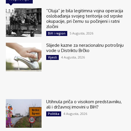
“Oluja” je bila legitimna vojna operacija
oslobađanja svojeg teritorija od srpske
okupacije, pri čemu su počinjeni i ratni
zločini
5 Augusta, 2026
BiH i region
Slijede kazne za neracionalnu potrošnju
vode u Distriktu Brčko
4 Augusta, 2026
Vijesti
Utihnula priča o visokom predstavniku,
ali i državnoj imovini u BiH?
4 Augusta, 2026
Politika