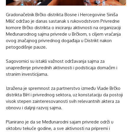
Gradonačelnik Brčko distrikta Bosne i Hercegovine Siniša
Milić održao je danas sastanak s rukovodstvom Privredne
komore Brčko distrikta o iniciranju aktivnosti na organizaciji
Međunarodnog sajma privrede u Brčkom, s ciljem vraćanja
ovog značajnog privrednog događaja u Distrikt nakon
petogodišnje pauze.
Sagovornici su istakli važnost održavanja sajma za
unapređenje privrednih aktivnosti i podsticaja domaćim i
stranim investicijama.
Izražena je spremnost za partnerstvo između Vlade Brčko
distrikta BiH i privrednog sektora, uz konstataciju da postoji
visok stepen zainteresovanosti svih relevantnih aktera za
obnovu i daljnji razvoj sajma.
Planirano je da se Međunarodni sajam privrede održi u
oktobru tekuće godine, a sve aktivnosti na pripremi i