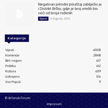
Negativan prirodni priraštaj zabilježio je
i Distrikt Brčko, gdje je broj umrlih bio
veći od broja rođenih
3 Augusta, 2026
Vijesti
Kategorije
Vijesti
4008
Komentar
2848
BiH i region
617
Politika
612
Kultura
609
Izdvojeno
126
Vox Populi
9
© Brčanski forum.
Impresum