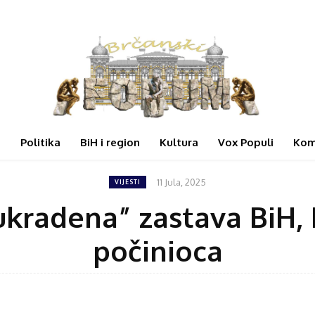
i
Politika
BiH i region
Kultura
Vox Populi
Kom
11 Jula, 2025
VIJESTI
ukradena” zastava BiH, P
počinioca