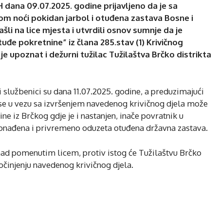
iH dana 09.07.2025. godine prijavljeno da je sa
kom noći pokidan jarbol i otuđena zastava Bosne i
ašli na lice mjesta i utvrdili osnov sumnje da je
uđe pokretnine” iz člana 285.stav (1) Krivičnog
je upoznat i dežurni tužilac Tužilaštva Brčko distrikta
 službenici su dana 11.07.2025. godine, a preduzimajući
da se u vezu sa izvršenjem navedenog krivičnog djela može
ine iz Brčkog gdje je i nastanjen, inače povratnik u
 pronađena i privremeno oduzeta otuđena državna zastava.
nad pomenutim licem, protiv istog će Tužilaštvu Brčko
 počinjenju navedenog krivičnog djela.