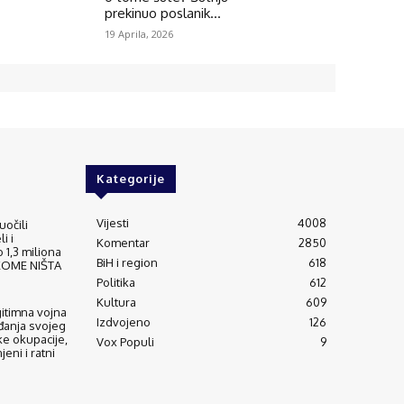
prekinuo poslanik...
19 Aprila, 2026
Kategorije
Vijesti
4008
uočili
i i
Komentar
2850
 1,3 miliona
BiH i region
618
IKOME NIŠTA
Politika
612
Kultura
609
gitimna vojna
Izdvojeno
126
đanja svojeg
ke okupacije,
Vox Populi
9
eni i ratni