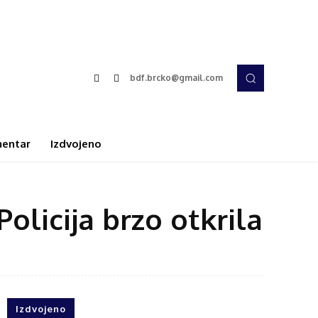
bdf.brcko@gmail.com
entar
Izdvojeno
olicija brzo otkrila
Izdvojeno