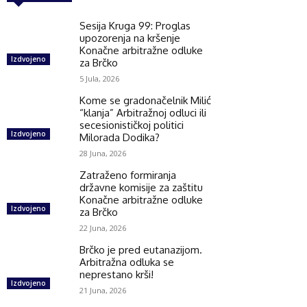
Sesija Kruga 99: Proglas
upozorenja na kršenje
Konačne arbitražne odluke
Izdvojeno
za Brčko
5 Jula, 2026
Kome se gradonačelnik Milić
“klanja” Arbitražnoj odluci ili
secesionističkoj politici
Izdvojeno
Milorada Dodika?
28 Juna, 2026
Zatraženo formiranja
državne komisije za zaštitu
Konačne arbitražne odluke
Izdvojeno
za Brčko
22 Juna, 2026
Brčko je pred eutanazijom.
Arbitražna odluka se
neprestano krši!
Izdvojeno
21 Juna, 2026