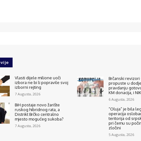
vije
Vlasti dijele milione uoči
Brčanski revizori 
izbora ne bi li popravile svoj
propuste u dodjel
izborni rejting
pravdanju gotovo
KM donacija, i N
7 Augusta, 2026
6 Augusta, 2026
BiH postaje novo žarište
“Oluja” je bila le
ruskog hibridnog rata, a
operacija osloba
Distrikt Brčko centralno
teritorija od srps
mjesto mogućeg sukoba?
pri čemu su počinj
7 Augusta, 2026
zločini
5 Augusta, 2026