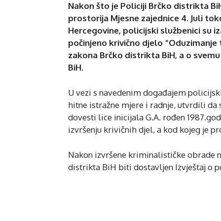
Nakon što je Policiji Brčko distrikta B
prostorija Mjesne zajednice 4. Juli to
Hercegovine, policijski službenici su iz
počinjeno krivično djelo “Oduzimanje t
zakona Brčko distrikta BiH, a o svemu 
BiH.
U vezi s navedenim događajem policijski
hitne istražne mjere i radnje, utvrdili 
dovesti lice inicijala G.A. rođen 1987.god
izvršenju krivičnih djel, a kod kojeg je
Nakon izvršene kriminalističke obrade 
distrikta BiH biti dostavljen Izvještaj o