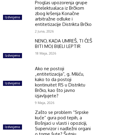
Proglas upozorenja grupe
intelektualaca iz Brčkom
zbog kršenja Konačne
Izdvojeno
arbitražne odluke i
entitetizacije Distrikta Brčko
2 Juna, 2026
NENO, KADA UMREŠ, TI ĆEŠ
BITI MOJ BIJELI LEPTIR
18 Maja, 2026
Izdvojeno
Ako ne postoji
„entitetizacija“, g. Miliću,
kako to da postoji
Izdvojeno
kontinuitet RS u Distriktu
Brčko, kao što javno
izjavljujete?
9 Maja, 2026
Zašto se problem “Srpske
kuće” gura pod tepih, a
Bošnjaci u vlasti i opoziciji,
Izdvojeno
Supervizor i nadležni organi
o tome šute? Šutnju