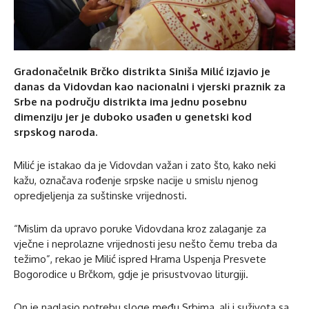
Gradonačelnik Brčko distrikta Siniša Milić izjavio je
danas da Vidovdan kao nacionalni i vjerski praznik za
Srbe na području distrikta ima jednu posebnu
dimenziju jer je duboko usađen u genetski kod
srpskog naroda.
Milić je istakao da je Vidovdan važan i zato što, kako neki
kažu, označava rođenje srpske nacije u smislu njenog
opredjeljenja za suštinske vrijednosti.
“Mislim da upravo poruke Vidovdana kroz zalaganje za
vječne i neprolazne vrijednosti jesu nešto čemu treba da
težimo”, rekao je Milić ispred Hrama Uspenja Presvete
Bogorodice u Brčkom, gdje je prisustvovao liturgiji.
On je naglasio potrebu sloge među Srbima, ali i suživota sa