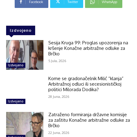
Facebook
Twitter
WhatsApp
Izdvojeno
Sesija Kruga 99: Proglas upozorenja na
kršenje Konačne arbitražne odluke za
Brčko
5 Jula, 2026
Izdvojeno
Kome se gradonačelnik Milić “klanja”
Arbitražnoj odluci ili secesionističkoj
politici Milorada Dodika?
28 Juna, 2026
Izdvojeno
Zatraženo formiranja državne komisije
za zaštitu Konačne arbitražne odluke za
Brčko
22 Juna, 2026