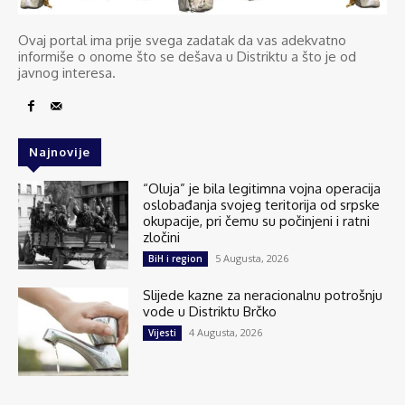
Ovaj portal ima prije svega zadatak da vas adekvatno
informiše o onome što se dešava u Distriktu a što je od
javnog interesa.
Najnovije
“Oluja” je bila legitimna vojna operacija
oslobađanja svojeg teritorija od srpske
okupacije, pri čemu su počinjeni i ratni
zločini
5 Augusta, 2026
BiH i region
Slijede kazne za neracionalnu potrošnju
vode u Distriktu Brčko
4 Augusta, 2026
Vijesti