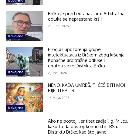
Izdvojeno
Brčko je pred eutanazijom. Arbitražna
odluka se neprestano krši!
21 Juna, 2026
Izdvojeno
Proglas upozorenja grupe
intelektualaca iz Brčkom zbog kršenja
Konačne arbitražne odluke i
entitetizacije Distrikta Brčko
Izdvojeno
2 Juna, 2026
NENO, KADA UMREŠ, TI ĆEŠ BITI MOJ
BIJELI LEPTIR
18 Maja, 2026
Izdvojeno
Ako ne postoji „entitetizacija“, g. Miliću,
kako to da postoji kontinuitet RS u
Distriktu Brčko, kao što javno