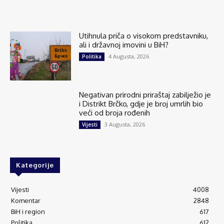
Utihnula priča o visokom predstavniku,
ali i državnoj imovini u BiH?
4 Augusta, 2026
Politika
Negativan prirodni priraštaj zabilježio je
i Distrikt Brčko, gdje je broj umrlih bio
veći od broja rođenih
3 Augusta, 2026
Vijesti
Kategorije
Vijesti
4008
Komentar
2848
BiH i region
617
Politika
612