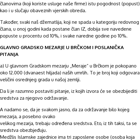
članovima (koji koriste usluge naše firme) istu pogodnost (popust)
kao i u slučaju obaveznih vjerskih obreda.
Također, svaki naš džematlija, koji ne spada u kategoriju redovnog
člana, u onoj godini kada postane član IZ, dobija sve navedene
popuste u procentu od 10%, i svake naredne godine po 10%.
GLAVNO GRADSKO MEZARJE U BRČKOM I POSLANIČKA
PITANJA
a) U glavnom Gradskom mezarju „Meraje“ u Brčkom je pokopano
oko 12.000 (dvanaest hiljada) naših umrlih. To je broj koji odgovara
veličini osrednjeg grada u našoj zemlji.
Da li je razumno postaviti pitanje, iz kojih izvora će se obezbijediti
sredstva za njegovo održavanje.
A nadamo se, da je svakom jasno, da za održavanje bilo kojeg
mezarja, a posebno ovako
velikog mezarja, trebaju određena sredstva. Eto, iz tih taksi, ta se
sredstva obezbjeđuju.
Medžlis Islamske zajednice ima tri zaposlene osobe (osoba koja