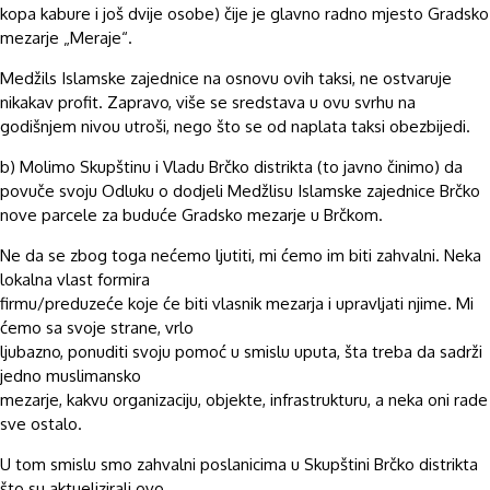
kopa kabure i još dvije osobe) čije je glavno radno mjesto Gradsko
mezarje „Meraje“.
Medžils Islamske zajednice na osnovu ovih taksi, ne ostvaruje
nikakav profit. Zapravo, više se sredstava u ovu svrhu na
godišnjem nivou utroši, nego što se od naplata taksi obezbijedi.
b) Molimo Skupštinu i Vladu Brčko distrikta (to javno činimo) da
povuče svoju Odluku o dodjeli Medžlisu Islamske zajednice Brčko
nove parcele za buduće Gradsko mezarje u Brčkom.
Ne da se zbog toga nećemo ljutiti, mi ćemo im biti zahvalni. Neka
lokalna vlast formira
firmu/preduzeće koje će biti vlasnik mezarja i upravljati njime. Mi
ćemo sa svoje strane, vrlo
ljubazno, ponuditi svoju pomoć u smislu uputa, šta treba da sadrži
jedno muslimansko
mezarje, kakvu organizaciju, objekte, infrastrukturu, a neka oni rade
sve ostalo.
U tom smislu smo zahvalni poslanicima u Skupštini Brčko distrikta
što su aktuelizirali ovo