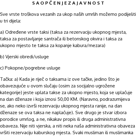
S A O P Ć E N J E Z A J A V N O S T
Sve vrste troškova vezanih za ukop naših umrlih možemo podijeliti
u tri dijela:
a) Određene vrste taksi (taksa za rezervaciju ukopnog mjesta,
taksa za postavljanje santrača ili betonskog okvira i taksa za
ukopno mjesto te taksa za kopanje kabura/mezara)
b) Vjerski obredi/usluge
c) Pokopne/pogrebne usluge
Tačka: a) Kada je riječ o taksama iz ove tačke, jedino što je
obavezujuće u ovom slučaju (osim za socijalno ugrožene
kategorije) jeste uplata takse za ukopno mjesto, koja se uplaćuje
na dan dženaze i koja iznosi 50,00 KM. (Naravno, podrazumijeva
se, ako neko izvrši rezervaciju ukopnog mjesta ranije, na dan
dženaze se ova taksa ne naplaćuje). Sve drugo je stvar izbora
porodice umrlog, a ne, nikakav propis ili druga administrativna
obaveza. Nije niti vjerska, a niti neka naša administrativna obaveza
vršiti rezervaciju kaburskog mjesta. Svaki musliman ili muslimanka