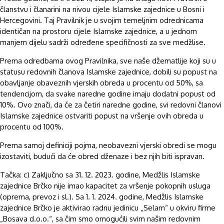
članstvu i članarini na nivou cijele Islamske zajednice u Bosni i
Hercegovini. Taj Pravilnik je u svojim temeljnim odrednicama
identičan na prostoru cijele Islamske zajednice, a u jednom
manjem dijelu sadrži određene specifičnosti za sve medžlise.
Prema odredbama ovog Pravilnika, sve naše džematlije koji su u
statusu redovnih članova Islamske zajednice, dobili su popust na
obavljanje obaveznih vjerskih obreda u procentu od 50%, sa
tendencijom, da svake naredne godine imaju dodatni popust od
10%. Ovo znači, da će za četiri naredne godine, svi redovni članovi
Islamske zajednice ostvariti popust na vršenje ovih obreda u
procentu od 100%.
Prema samoj definiciji pojma, neobavezni vjerski obredi se mogu
izostaviti, budući da će obred dženaze i bez njih biti ispravan.
Tačka: c) Zaključno sa 31. 12. 2023. godine, Medžlis Islamske
zajednice Brčko nije imao kapacitet za vršenje pokopnih usluga
(oprema, prevoz i sl.). Sa 1. 1. 2024. godine, Medžlis Islamske
zajednice Brčko je aktivirao radnu jedinicu „Selam“ u okviru firme
„Bosava d.o.o.“, sa čim smo omogućili svim našim redovnim