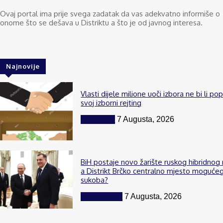
Ovaj portal ima prije svega zadatak da vas adekvatno informiše o
onome što se dešava u Distriktu a što je od javnog interesa.
Najnovije
Vlasti dijele milione uoči izbora ne bi li po
svoj izborni rejting
Komentar
7 Augusta, 2026
BiH postaje novo žarište ruskog hibridnog 
a Distrikt Brčko centralno mjesto moguće
sukoba?
BiH i region
7 Augusta, 2026