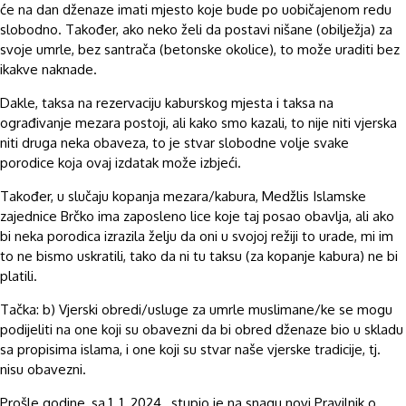
će na dan dženaze imati mjesto koje bude po uobičajenom redu
slobodno. Također, ako neko želi da postavi nišane (obilježja) za
svoje umrle, bez santrača (betonske okolice), to može uraditi bez
ikakve naknade.
Dakle, taksa na rezervaciju kaburskog mjesta i taksa na
ograđivanje mezara postoji, ali kako smo kazali, to nije niti vjerska
niti druga neka obaveza, to je stvar slobodne volje svake
porodice koja ovaj izdatak može izbjeći.
Također, u slučaju kopanja mezara/kabura, Medžlis Islamske
zajednice Brčko ima zaposleno lice koje taj posao obavlja, ali ako
bi neka porodica izrazila želju da oni u svojoj režiji to urade, mi im
to ne bismo uskratili, tako da ni tu taksu (za kopanje kabura) ne bi
platili.
Tačka: b) Vjerski obredi/usluge za umrle muslimane/ke se mogu
podijeliti na one koji su obavezni da bi obred dženaze bio u skladu
sa propisima islama, i one koji su stvar naše vjerske tradicije, tj.
nisu obavezni.
Prošle godine, sa 1. 1. 2024., stupio je na snagu novi Pravilnik o