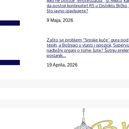
Ako ne postoji „entitetizacija“, g. Miliću, k
da postoji kontinuitet RS u Distriktu Brčko,
što javno izjavljujete?
9 Maja, 2026
Izdvojeno
Zašto se problem “Srpske kuće” gura pod
tepih, a Bošnjaci u vlasti i opoziciji, Supervi
nadležni organi o tome šute? Šutnju preki
poslanik...
Izdvojeno
19 Aprila, 2026