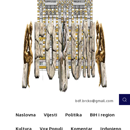
bdf.brcko@gmail.com
Naslovna
Vijesti
Politika
BiH i region
Kultura
Vox Populi
Komentar
Izdvojeno