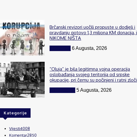
Brčanski revizori uočili propuste u dodjeli i
pravdanju gotovo 1,3 miliona KM donacija, 
NIKOME NIŠTA
Komentar
6 Augusta, 2026
“Oluja” je bila legitimna vojna operacija
oslobađanja svojeg teritorija od srpske
okupacije, pri čemu su počinjeni i ratni zloči
BiH i region
5 Augusta, 2026
Kategorije
Vijesti
4008
Komentar
2850