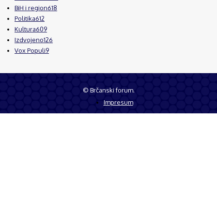
BiH i region
618
Politika
612
Kultura
609
Izdvojeno
126
Vox Populi
9
© Brčanski forum.
Impresum