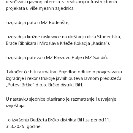
utvrđivanju javnog interesa za realizaciju infrastrukturnih
projekata u više mjesnih zajednica:
· izgradnja puta u MZ Boderište,
· izgradnja kružne raskrsnice na ukrštanju ulica Studentska,
Braće Ribnikara i Miroslava Krleže (lokacija „Kasina“),
· izgradnja puteva u MZ Brezovo Polje i MZ Sandići.
Također će biti razmatran Prijedlog odluke o povjeravanju
izgradnje i rekonstrukcije javnih puteva Javnom preduzeću
„Putevi Brčko“ d.o.o. Brčko distrikt BiH.
U nastavku sjednice planirano je razmatranje i usvajanje
izvještaja:
· o izvršenju Budžeta Brčko distrikta BiH za period 1.1. –
31.3.2025. godine,