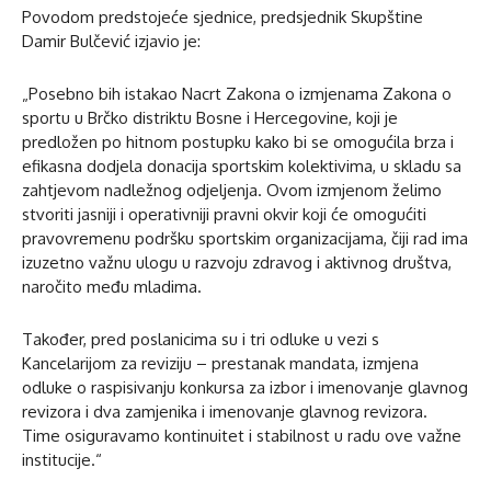
Povodom predstojeće sjednice, predsjednik Skupštine
Damir Bulčević izjavio je:
„Posebno bih istakao Nacrt Zakona o izmjenama Zakona o
sportu u Brčko distriktu Bosne i Hercegovine, koji je
predložen po hitnom postupku kako bi se omogućila brza i
efikasna dodjela donacija sportskim kolektivima, u skladu sa
zahtjevom nadležnog odjeljenja. Ovom izmjenom želimo
stvoriti jasniji i operativniji pravni okvir koji će omogućiti
pravovremenu podršku sportskim organizacijama, čiji rad ima
izuzetno važnu ulogu u razvoju zdravog i aktivnog društva,
naročito među mladima.
Također, pred poslanicima su i tri odluke u vezi s
Kancelarijom za reviziju – prestanak mandata, izmjena
odluke o raspisivanju konkursa za izbor i imenovanje glavnog
revizora i dva zamjenika i imenovanje glavnog revizora.
Time osiguravamo kontinuitet i stabilnost u radu ove važne
institucije.“