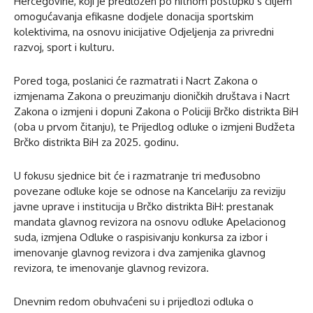
Hercegovine, koji je predložen po hitnom postupku s ciljem
omogućavanja efikasne dodjele donacija sportskim
kolektivima, na osnovu inicijative Odjeljenja za privredni
razvoj, sport i kulturu.
Pored toga, poslanici će razmatrati i Nacrt Zakona o
izmjenama Zakona o preuzimanju dioničkih društava i Nacrt
Zakona o izmjeni i dopuni Zakona o Policiji Brčko distrikta BiH
(oba u prvom čitanju), te Prijedlog odluke o izmjeni Budžeta
Brčko distrikta BiH za 2025. godinu.
U fokusu sjednice bit će i razmatranje tri međusobno
povezane odluke koje se odnose na Kancelariju za reviziju
javne uprave i institucija u Brčko distrikta BiH: prestanak
mandata glavnog revizora na osnovu odluke Apelacionog
suda, izmjena Odluke o raspisivanju konkursa za izbor i
imenovanje glavnog revizora i dva zamjenika glavnog
revizora, te imenovanje glavnog revizora.
Dnevnim redom obuhvaćeni su i prijedlozi odluka o