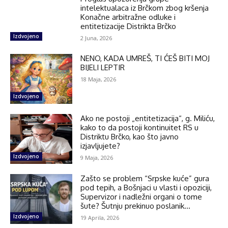
intelektualaca iz Brčkom zbog kršenja
Konačne arbitražne odluke i
entitetizacije Distrikta Brčko
Izdvojeno
2 Juna, 2026
NENO, KADA UMREŠ, TI ĆEŠ BITI MOJ
BIJELI LEPTIR
18 Maja, 2026
Izdvojeno
Ako ne postoji „entitetizacija“, g. Miliću,
kako to da postoji kontinuitet RS u
Distriktu Brčko, kao što javno
izjavljujete?
Izdvojeno
9 Maja, 2026
Zašto se problem “Srpske kuće” gura
pod tepih, a Bošnjaci u vlasti i opoziciji,
Supervizor i nadležni organi o tome
šute? Šutnju prekinuo poslanik...
Izdvojeno
19 Aprila, 2026