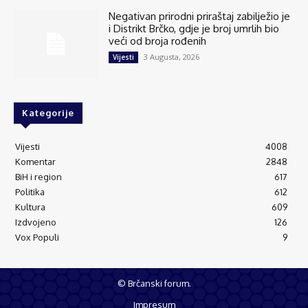
Negativan prirodni priraštaj zabilježio je
i Distrikt Brčko, gdje je broj umrlih bio
veći od broja rođenih
3 Augusta, 2026
Vijesti
Kategorije
Vijesti
4008
Komentar
2848
BiH i region
617
Politika
612
Kultura
609
Izdvojeno
126
Vox Populi
9
© Brčanski forum.
Impresum