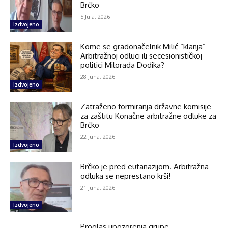
Brčko
5 Jula, 2026
Izdvojeno
Kome se gradonačelnik Milić “klanja”
Arbitražnoj odluci ili secesionističkoj
politici Milorada Dodika?
28 Juna, 2026
Izdvojeno
Zatraženo formiranja državne komisije
za zaštitu Konačne arbitražne odluke za
Brčko
22 Juna, 2026
Izdvojeno
Brčko je pred eutanazijom. Arbitražna
odluka se neprestano krši!
21 Juna, 2026
Izdvojeno
Proglas upozorenja grupe