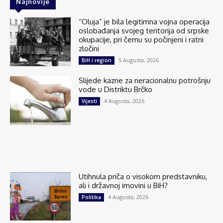
Najnovije
“Oluja” je bila legitimna vojna operacija
oslobađanja svojeg teritorija od srpske
okupacije, pri čemu su počinjeni i ratni
zločini
5 Augusta, 2026
BiH i region
Slijede kazne za neracionalnu potrošnju
vode u Distriktu Brčko
4 Augusta, 2026
Vijesti
Utihnula priča o visokom predstavniku,
ali i državnoj imovini u BiH?
4 Augusta, 2026
Politika