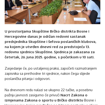
U prostorijama Skupštine Brčko distrikta Bosne i
Hercegovine danas je održan redovni sastanak
predsjednika Skupštine i šefova poslaničkih klubova,
na kojem je utvrđen dnevni red za predstojeću 13.
redovnu sjednicu Skupštine. Sjednica je zakazana za
četvrtak, 26. juna 2025. godine, s početkom u 10 sati.
Zasjedanje će, po ustaljenoj praksi, započeti razmatranjem
zapisnika sa prethodne tri sjednice, nakon čega slijede
poslanička pitanja i odgovori.
Na dnevnom redu nalazi se ukupno 22 tačke, a posebnu
pažnju javnosti zasigurno će privući
Nacrt Zakona o
izmjenama Zakona o sportu u Brčko distriktu
Bosne i