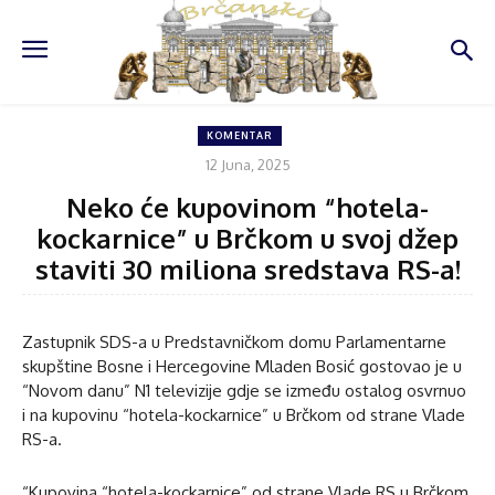
KOMENTAR
12 Juna, 2025
Neko će kupovinom “hotela-
kockarnice” u Brčkom u svoj džep
staviti 30 miliona sredstava RS-a!
Zastupnik SDS-a u Predstavničkom domu Parlamentarne
skupštine Bosne i Hercegovine Mladen Bosić gostovao je u
“Novom danu” N1 televizije gdje se između ostalog osvrnuo
i na kupovinu “hotela-kockarnice” u Brčkom od strane Vlade
RS-a.
“Kupovina “hotela-kockarnice” od strane Vlade RS u Brčkom