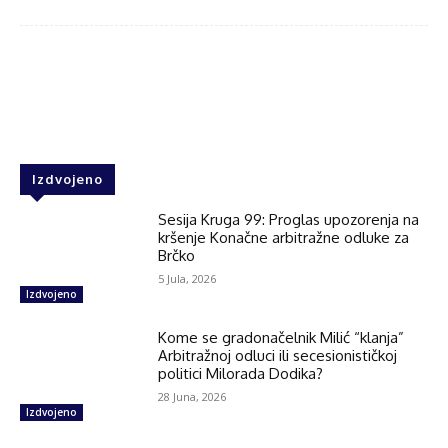
Facebook
Twitter
WhatsApp
Izdvojeno
Sesija Kruga 99: Proglas upozorenja na
kršenje Konačne arbitražne odluke za
Brčko
5 Jula, 2026
Izdvojeno
Kome se gradonačelnik Milić “klanja”
Arbitražnoj odluci ili secesionističkoj
politici Milorada Dodika?
28 Juna, 2026
Izdvojeno