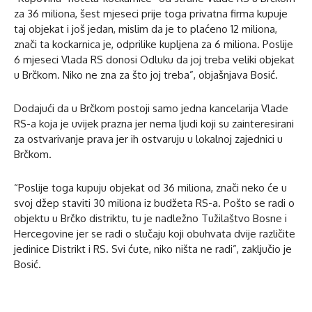
za 36 miliona, šest mjeseci prije toga privatna firma kupuje
taj objekat i još jedan, mislim da je to plaćeno 12 miliona,
znači ta kockarnica je, odprilike kupljena za 6 miliona. Poslije
6 mjeseci Vlada RS donosi Odluku da joj treba veliki objekat
u Brčkom. Niko ne zna za što joj treba”, objašnjava Bosić.
Dodajući da u Brčkom postoji samo jedna kancelarija Vlade
RS-a koja je uvijek prazna jer nema ljudi koji su zainteresirani
za ostvarivanje prava jer ih ostvaruju u lokalnoj zajednici u
Brčkom.
“Poslije toga kupuju objekat od 36 miliona, znači neko će u
svoj džep staviti 30 miliona iz budžeta RS-a. Pošto se radi o
objektu u Brčko distriktu, tu je nadležno Tužilaštvo Bosne i
Hercegovine jer se radi o slučaju koji obuhvata dvije različite
jedinice Distrikt i RS. Svi ćute, niko ništa ne radi”, zaključio je
Bosić.