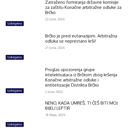
Zatraženo formiranja državne komisije
za zaštitu Konačne arbitražne odluke za
Brčko
22 Juna, 2026
Izdvojeno
Brčko je pred eutanazijom. Arbitražna
odluka se neprestano krši!
21 Juna, 2026
Izdvojeno
Proglas upozorenja grupe
intelektualaca iz Brčkom zbog kršenja
Konačne arbitražne odluke i
entitetizacije Distrikta Brčko
Izdvojeno
2 Juna, 2026
NENO, KADA UMREŠ, TI ĆEŠ BITI MOJ
BIJELI LEPTIR
18 Maja, 2026
Izdvojeno