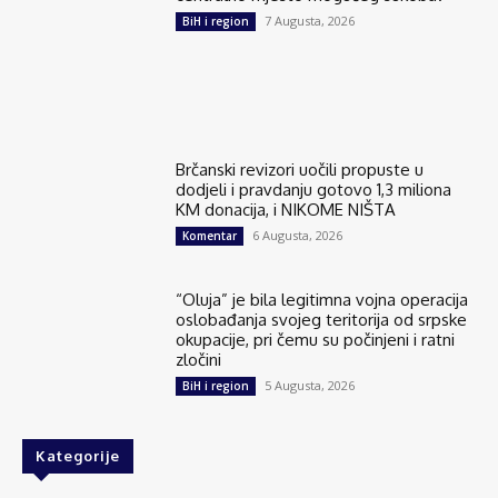
7 Augusta, 2026
BiH i region
Brčanski revizori uočili propuste u
dodjeli i pravdanju gotovo 1,3 miliona
KM donacija, i NIKOME NIŠTA
6 Augusta, 2026
Komentar
“Oluja” je bila legitimna vojna operacija
oslobađanja svojeg teritorija od srpske
okupacije, pri čemu su počinjeni i ratni
zločini
5 Augusta, 2026
BiH i region
Kategorije