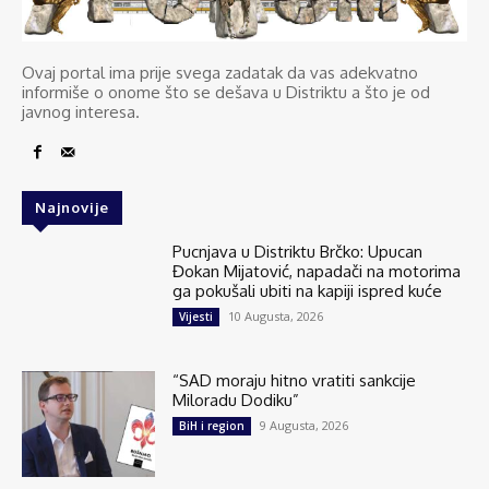
Ovaj portal ima prije svega zadatak da vas adekvatno
informiše o onome što se dešava u Distriktu a što je od
javnog interesa.
Najnovije
Pucnjava u Distriktu Brčko: Upucan
Đokan Mijatović, napadači na motorima
ga pokušali ubiti na kapiji ispred kuće
10 Augusta, 2026
Vijesti
“SAD moraju hitno vratiti sankcije
Miloradu Dodiku”
9 Augusta, 2026
BiH i region