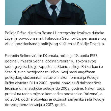
Policija Brčko distrikta Bosne i Hercegovine izražava duboko
žaljenje povodom smrti Fahrudina Selimovića, penzionisanog
visokopozicioniranog policijskog službenika Policije Distrikta.
Fahrudin Selimović, sin Džemala, rođen je 19. aprila 1957.
godine u mjestu Seona, općina Srebrenik. Tokom svog
radnog vijeka bio je zaposlen u Stanici milicije Brčko, kao i u
Stanici javne bezbjednosti Brčko. Svoj radni angažman
policijskog službenika nastavio i nakon formiranja Policije
Brčko distrikta BiH u 2000. godini, obavljajući dužnost šefa
Jedinice kriminalističke policije do 2003. godine. Nakon toga,
prelazi na radno mjesto komandira podstanice “Arizona”, a
od 2004. godine obavljao je dužnost zamjenika šefa Policije
do svog penzionisanja u 2017. godini.