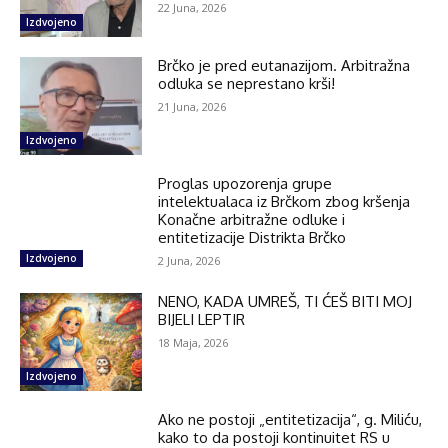
22 Juna, 2026
Izdvojeno
Brčko je pred eutanazijom. Arbitražna
odluka se neprestano krši!
21 Juna, 2026
Izdvojeno
Proglas upozorenja grupe
intelektualaca iz Brčkom zbog kršenja
Konačne arbitražne odluke i
entitetizacije Distrikta Brčko
Izdvojeno
2 Juna, 2026
NENO, KADA UMREŠ, TI ĆEŠ BITI MOJ
BIJELI LEPTIR
18 Maja, 2026
Izdvojeno
Ako ne postoji „entitetizacija“, g. Miliću,
kako to da postoji kontinuitet RS u