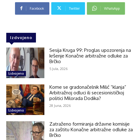
Facebook
Twitter
WhatsApp
Izdvojeno
Sesija Kruga 99: Proglas upozorenja na
kršenje Konačne arbitražne odluke za
Brčko
5 Jula, 2026
Izdvojeno
Kome se gradonačelnik Milić “klanja”
Arbitražnoj odluci ili secesionističkoj
politici Milorada Dodika?
28 Juna, 2026
Izdvojeno
Zatraženo formiranja državne komisije
za zaštitu Konačne arbitražne odluke za
Brčko