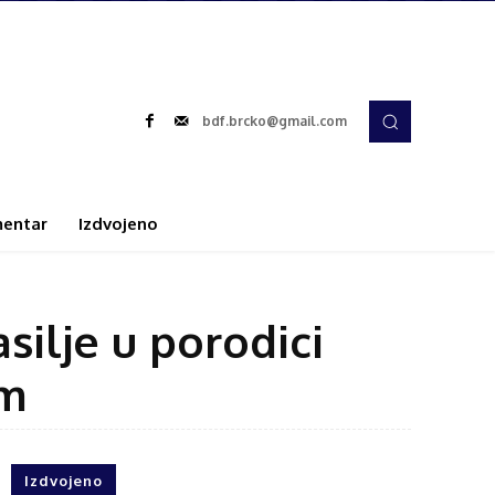
bdf.brcko@gmail.com
entar
Izdvojeno
silje u porodici
om
Izdvojeno