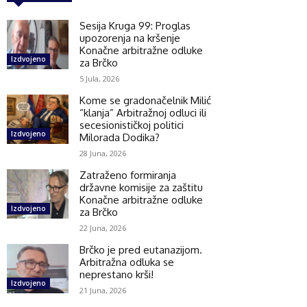
Sesija Kruga 99: Proglas
upozorenja na kršenje
Konačne arbitražne odluke
Izdvojeno
za Brčko
5 Jula, 2026
Kome se gradonačelnik Milić
“klanja” Arbitražnoj odluci ili
secesionističkoj politici
Izdvojeno
Milorada Dodika?
28 Juna, 2026
Zatraženo formiranja
državne komisije za zaštitu
Konačne arbitražne odluke
Izdvojeno
za Brčko
22 Juna, 2026
Brčko je pred eutanazijom.
Arbitražna odluka se
neprestano krši!
Izdvojeno
21 Juna, 2026