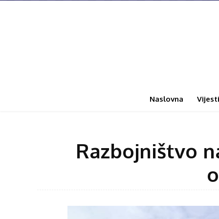
Naslovna
Vijest
Razbojništvo na
o