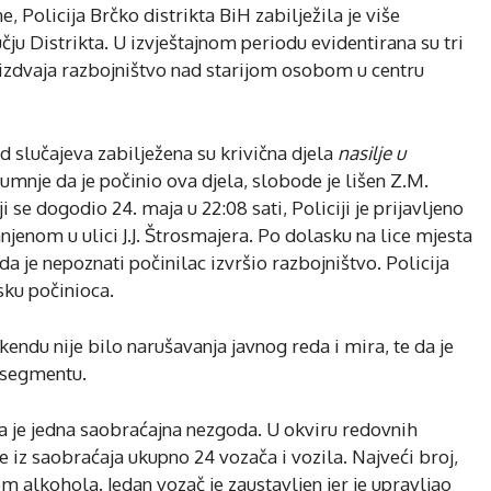
, Policija Brčko distrikta BiH zabilježila je više
ju Distrikta. U izvještajnom periodu evidentirana su tri
izdvaja razbojništvo nad starijom osobom u centru
d slučajeva zabilježena su krivična djela
nasilje u
sumnje da je počinio ova djela, slobode je lišen Z.M.
 se dogodio 24. maja u 22:08 sati, Policiji je prijavljeno
enom u ulici J.J. Štrosmajera. Po dolasku na lice mjesta
a je nepoznati počinilac izvršio razbojništvo. Policija
asku počinioca.
ikendu nije bilo narušavanja javnog reda i mira, te da je
 segmentu.
a je jedna saobraćajna nezgoda. U okviru redovnih
je iz saobraćaja ukupno 24 vozača i vozila. Najveći broj,
em alkohola. Jedan vozač je zaustavljen jer je upravljao