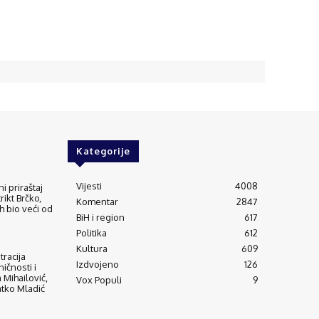
Kategorije
Vijesti
4008
i priraštaj
trikt Brčko,
Komentar
2847
h bio veći od
BiH i region
617
Politika
612
Kultura
609
tracija
Izdvojeno
126
ičnosti i
 Mihailović,
Vox Populi
9
Ratko Mladić