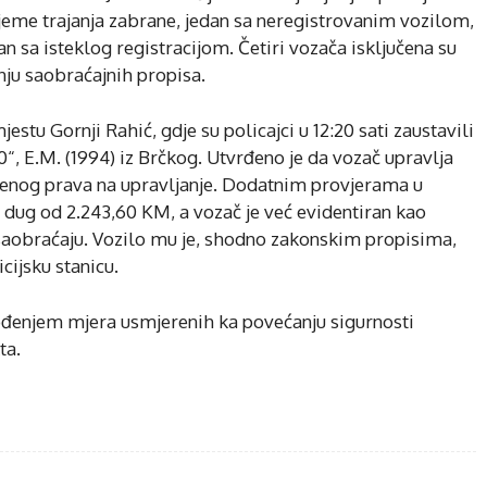
rijeme trajanja zabrane, jedan sa neregistrovanim vozilom,
n sa isteklog registracijom. Četiri vozača isključena su
ju saobraćajnih propisa.
estu Gornji Rahić, gdje su policajci u 12:20 sati zaustavili
M. (1994) iz Brčkog. Utvrđeno je da vozač upravlja
enog prava na upravljanje. Dodatnim provjerama u
e dug od 2.243,60 KM, a vozač je već evidentiran kao
u saobraćaju. Vozilo mu je, shodno zakonskim propisima,
ijsku stanicu.
ovođenjem mjera usmjerenih ka povećanju sigurnosti
ta.