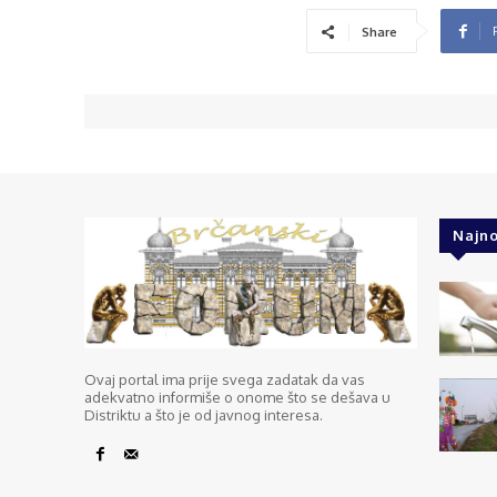
Share
Najno
Ovaj portal ima prije svega zadatak da vas
adekvatno informiše o onome što se dešava u
Distriktu a što je od javnog interesa.