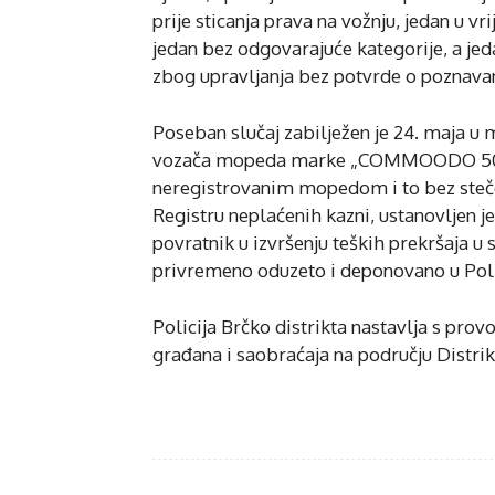
prije sticanja prava na vožnju, jedan u v
jedan bez odgovarajuće kategorije, a jeda
zbog upravljanja bez potvrde o poznavan
Poseban slučaj zabilježen je 24. maja u mj
vozača mopeda marke „COMMOODO 50“, E.
neregistrovanim mopedom i to bez steč
Registru neplaćenih kazni, ustanovljen j
povratnik u izvršenju teških prekršaja 
privremeno oduzeto i deponovano u Polic
Policija Brčko distrikta nastavlja s pr
građana i saobraćaja na području Distrik