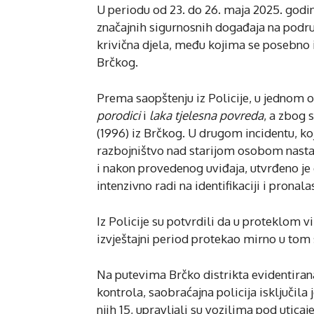
U periodu od 23. do 26. maja 2025. godine
značajnih sigurnosnih događaja na područ
krivična djela, među kojima se posebno 
Brčkog.
Prema saopštenju iz Policije, u jednom o
porodici
i
laka tjelesna povreda
, a zbog 
(1996) iz Brčkog. U drugom incidentu, koji
razbojništvo nad starijom osobom nastanj
i nakon provedenog uviđaja, utvrđeno je d
intenzivno radi na identifikaciji i pronal
Iz Policije su potvrdili da u proteklom v
izvještajni period protekao mirno u tom
Na putevima Brčko distrikta evidentiran
kontrola, saobraćajna policija isključila 
njih 15, upravljali su vozilima pod uticaj