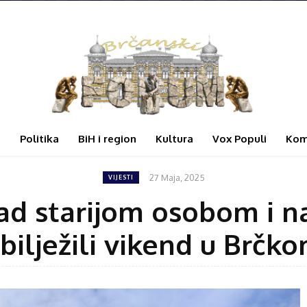
i
Politika
BiH i region
Kultura
Vox Populi
Kom
27 Maja, 2025
VIJESTI
d starijom osobom i na
bilježili vikend u Brčk