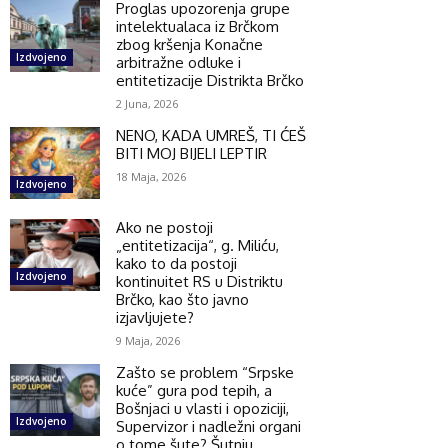
Proglas upozorenja grupe
intelektualaca iz Brčkom
zbog kršenja Konačne
Izdvojeno
arbitražne odluke i
entitetizacije Distrikta Brčko
2 Juna, 2026
NENO, KADA UMREŠ, TI ĆEŠ
BITI MOJ BIJELI LEPTIR
18 Maja, 2026
Izdvojeno
Ako ne postoji
„entitetizacija“, g. Miliću,
kako to da postoji
Izdvojeno
kontinuitet RS u Distriktu
Brčko, kao što javno
izjavljujete?
9 Maja, 2026
Zašto se problem “Srpske
kuće” gura pod tepih, a
Bošnjaci u vlasti i opoziciji,
Izdvojeno
Supervizor i nadležni organi
o tome šute? Šutnju