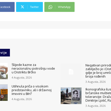
Facebook
Twitter
WhatsApp
vije
Slijede kazne za
Negativan prirodn
neracionalnu potrošnju vode
zabilježio je i Dis
u Distriktu Brčko
gdje je broj umrli
broja rođenih
4 Augusta, 2026
3 Augusta, 2026
Utihnula priča o visokom
Ikonografska ilus
predstavniku, ali i državnoj
brčanske multietn
imovini u BiH?
tolerancije: Draža
4 Augusta, 2026
Dimitrije Ljotić, 
3 Augusta, 2026