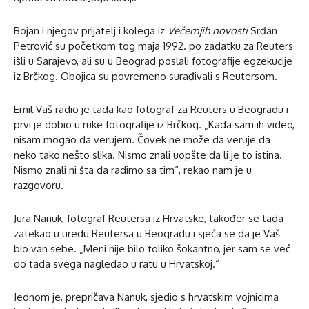
Bojan i njegov prijatelj i kolega iz
Večernjih novosti
Srđan
Petrović su početkom tog maja 1992. po zadatku za Reuters
išli u Sarajevo, ali su u Beograd poslali fotografije egzekucije
iz Brčkog. Obojica su povremeno surađivali s Reutersom.
Emil Vaš radio je tada kao fotograf za Reuters u Beogradu i
prvi je dobio u ruke fotografije iz Brčkog. „Kada sam ih video,
nisam mogao da verujem. Čovek ne može da veruje da
neko tako nešto slika. Nismo znali uopšte da li je to istina.
Nismo znali ni šta da radimo sa tim“, rekao nam je u
razgovoru.
Jura Nanuk, fotograf Reutersa iz Hrvatske, također se tada
zatekao u uredu Reutersa u Beogradu i sjeća se da je Vaš
bio van sebe. „Meni nije bilo toliko šokantno, jer sam se već
do tada svega nagledao u ratu u Hrvatskoj.“
Jednom je, prepričava Nanuk, sjedio s hrvatskim vojnicima