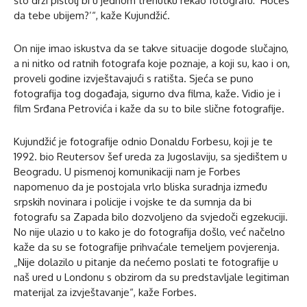
što drži pištolj bi u jednom trenutku rekao fotografu: ‘Hoćeš
da tebe ubijem?’“, kaže Kujundžić.
On nije imao iskustva da se takve situacije dogode slučajno,
a ni nitko od ratnih fotografa koje poznaje, a koji su, kao i on,
proveli godine izvještavajući s ratišta. Sjeća se puno
fotografija tog događaja, sigurno dva filma, kaže. Vidio je i
film Srđana Petrovića i kaže da su to bile slične fotografije.
Kujundžić je fotografije odnio Donaldu Forbesu, koji je te
1992. bio Reutersov šef ureda za Jugoslaviju, sa sjedištem u
Beogradu. U pismenoj komunikaciji nam je Forbes
napomenuo da je postojala vrlo bliska suradnja između
srpskih novinara i policije i vojske te da sumnja da bi
fotografu sa Zapada bilo dozvoljeno da svjedoči egzekuciji.
No nije ulazio u to kako je do fotografija došlo, već načelno
kaže da su se fotografije prihvaćale temeljem povjerenja.
„Nije dolazilo u pitanje da nećemo poslati te fotografije u
naš ured u Londonu s obzirom da su predstavljale legitiman
materijal za izvještavanje“, kaže Forbes.