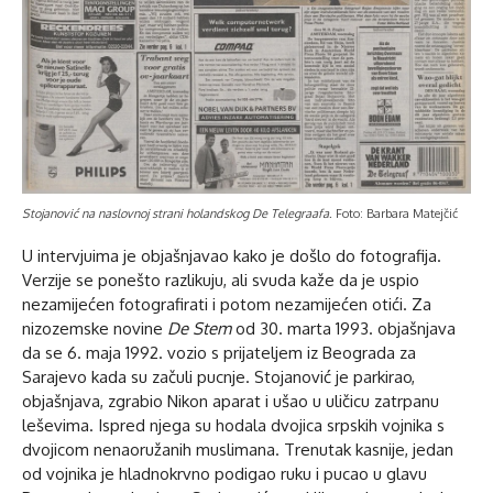
Stojanović na naslovnoj strani holandskog De Telegraafa
. Foto: Barbara Matejčić
U intervjuima je objašnjavao kako je došlo do fotografija.
Verzije se ponešto razlikuju, ali svuda kaže da je uspio
nezamijećen fotografirati i potom nezamijećen otići. Za
nizozemske novine
De Stem
od 30. marta 1993. objašnjava
da se 6. maja 1992. vozio s prijateljem iz Beograda za
Sarajevo kada su začuli pucnje. Stojanović je parkirao,
objašnjava, zgrabio Nikon aparat i ušao u uličicu zatrpanu
leševima. Ispred njega su hodala dvojica srpskih vojnika s
dvojicom nenaoružanih muslimana. Trenutak kasnije, jedan
od vojnika je hladnokrvno podigao ruku i pucao u glavu