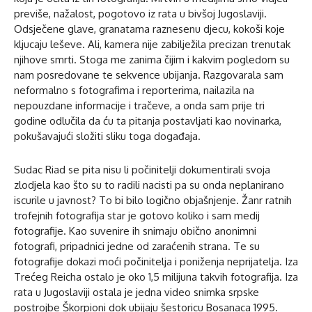
previše, nažalost, pogotovo iz rata u bivšoj Jugoslaviji.
Odsječene glave, granatama raznesenu djecu, kokoši koje
kljucaju leševe. Ali, kamera nije zabilježila precizan trenutak
njihove smrti. Stoga me zanima čijim i kakvim pogledom su
nam posredovane te sekvence ubijanja. Razgovarala sam
neformalno s fotografima i reporterima, nailazila na
nepouzdane informacije i tračeve, a onda sam prije tri
godine odlučila da ću ta pitanja postavljati kao novinarka,
pokušavajući složiti sliku toga događaja.
Sudac Riad se pita nisu li počinitelji dokumentirali svoja
zlodjela kao što su to radili nacisti pa su onda neplanirano
iscurile u javnost? To bi bilo logično objašnjenje. Žanr ratnih
trofejnih fotografija star je gotovo koliko i sam medij
fotografije. Kao suvenire ih snimaju obično anonimni
fotografi, pripadnici jedne od zaraćenih strana. Te su
fotografije dokazi moći počinitelja i poniženja neprijatelja. Iza
Trećeg Reicha ostalo je oko 1,5 milijuna takvih fotografija. Iza
rata u Jugoslaviji ostala je jedna video snimka srpske
postrojbe Škorpioni dok ubijaju šestoricu Bosanaca 1995.