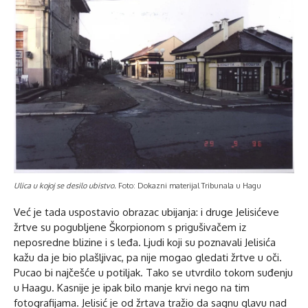
Ulica u kojoj se desilo ubistvo.
Foto: Dokazni materijal Tribunala u Hagu
Već je tada uspostavio obrazac ubijanja: i druge Jelisićeve
žrtve su pogubljene Škorpionom s prigušivačem iz
neposredne blizine i s leđa. Ljudi koji su poznavali Jelisića
kažu da je bio plašljivac, pa nije mogao gledati žrtve u oči.
Pucao bi najčešće u potiljak. Tako se utvrdilo tokom suđenju
u Haagu. Kasnije je ipak bilo manje krvi nego na tim
fotografijama. Jelisić je od žrtava tražio da sagnu glavu nad