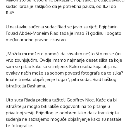
sudac Jorda je zaključio da je potrebna pauza, od 11.21 do
11.45.
U nastavku suđenja sudac Riad se javio za riječ. Egipćanin
Fouad Abdel-Moneim Riad tada je imao 71 godinu i bogato
međunarodno pravno iskustvo.
„Možda mi možete pomoći da shvatim nešto što mi se čini
vrlo zbunjujućim. Ovdje imamo najmanje deset slika za koje
sam se pitao kako su snimljene. Kako osoba koja ubija na
ovakav način može sa sobom povesti fotografa da to slika?
Imate li neko objašnjenje toga?“, pita sudac Riad haškog
istražitelja Bashama.
Uto suca Riada prekida tužitelj Geoffrey Nice. Kaže da bi
istražitelju moglo biti lakše odgovoriti na to pitanje u
privatnoj sesiji. Prijedlog je odobren tako da iz transkripta
suđenja ne saznajemo moguće objašnjenje kako su nastale
te fotografije.