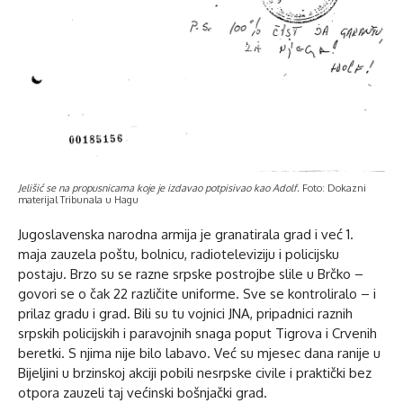
Jelišić se na propusnicama koje je izdavao potpisivao kao Adolf.
Foto: Dokazni
materijal Tribunala u Hagu
Jugoslavenska narodna armija je granatirala grad i već 1.
maja zauzela poštu, bolnicu, radioteleviziju i policijsku
postaju. Brzo su se razne srpske postrojbe slile u Brčko –
govori se o čak 22 različite uniforme. Sve se kontroliralo – i
prilaz gradu i grad. Bili su tu vojnici JNA, pripadnici raznih
srpskih policijskih i paravojnih snaga poput Tigrova i Crvenih
beretki. S njima nije bilo labavo. Već su mjesec dana ranije u
Bijeljini u brzinskoj akciji pobili nesrpske civile i praktički bez
otpora zauzeli taj većinski bošnjački grad.