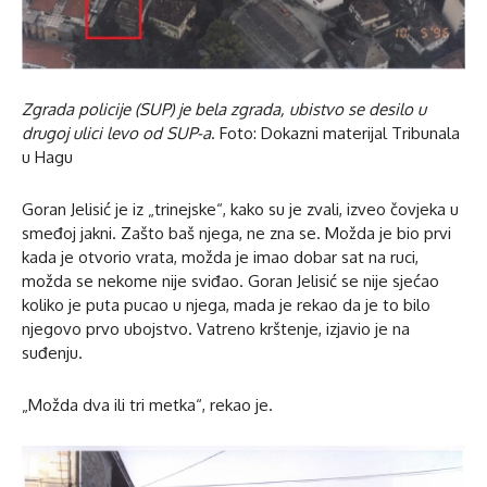
Zgrada policije (SUP) je bela zgrada, ubistvo se desilo u
drugoj ulici levo od SUP-a
. Foto: Dokazni materijal Tribunala
u Hagu
Goran Jelisić je iz „trinejske“, kako su je zvali, izveo čovjeka u
smeđoj jakni. Zašto baš njega, ne zna se. Možda je bio prvi
kada je otvorio vrata, možda je imao dobar sat na ruci,
možda se nekome nije sviđao. Goran Jelisić se nije sjećao
koliko je puta pucao u njega, mada je rekao da je to bilo
njegovo prvo ubojstvo. Vatreno krštenje, izjavio je na
suđenju.
„Možda dva ili tri metka“, rekao je.