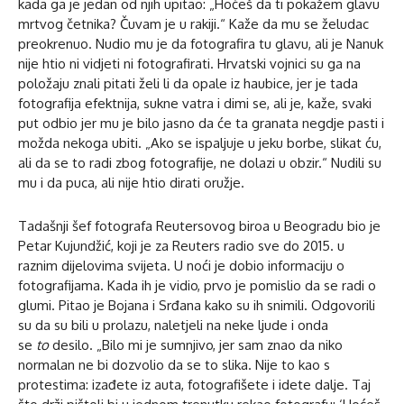
kada ga je jedan od njih upitao: „Hoćeš da ti pokažem glavu
mrtvog četnika? Čuvam je u rakiji.“ Kaže da mu se želudac
preokrenuo. Nudio mu je da fotografira tu glavu, ali je Nanuk
nije htio ni vidjeti ni fotografirati. Hrvatski vojnici su ga na
položaju znali pitati želi li da opale iz haubice, jer je tada
fotografija efektnija, sukne vatra i dimi se, ali je, kaže, svaki
put odbio jer mu je bilo jasno da će ta granata negdje pasti i
možda nekoga ubiti. „Ako se ispaljuje u jeku borbe, slikat ću,
ali da se to radi zbog fotografije, ne dolazi u obzir.“ Nudili su
mu i da puca, ali nije htio dirati oružje.
Tadašnji šef fotografa Reutersovog biroa u Beogradu bio je
Petar Kujundžić, koji je za Reuters radio sve do 2015. u
raznim dijelovima svijeta. U noći je dobio informaciju o
fotografijama. Kada ih je vidio, prvo je pomislio da se radi o
glumi. Pitao je Bojana i Srđana kako su ih snimili. Odgovorili
su da su bili u prolazu, naletjeli na neke ljude i onda
se
to
desilo. „Bilo mi je sumnjivo, jer sam znao da niko
normalan ne bi dozvolio da se to slika. Nije to kao s
protestima: izađete iz auta, fotografišete i idete dalje. Taj