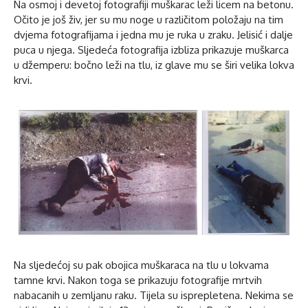
Na osmoj i devetoj fotografiji muškarac leži licem na betonu.
Očito je još živ, jer su mu noge u različitom položaju na tim
dvjema fotografijama i jedna mu je ruka u zraku. Jelisić i dalje
puca u njega. Sljedeća fotografija izbliza prikazuje muškarca
u džemperu: bočno leži na tlu, iz glave mu se širi velika lokva
krvi.
Na sljedećoj su pak obojica muškaraca na tlu u lokvama
tamne krvi. Nakon toga se prikazuju fotografije mrtvih
nabacanih u zemljanu raku. Tijela su isprepletena. Nekima se