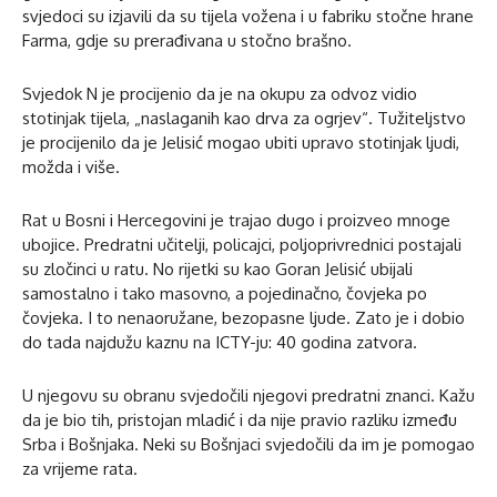
svjedoci su izjavili da su tijela vožena i u fabriku stočne hrane
Farma, gdje su prerađivana u stočno brašno.
Svjedok N je procijenio da je na okupu za odvoz vidio
stotinjak tijela, „naslaganih kao drva za ogrjev“. Tužiteljstvo
je procijenilo da je Jelisić mogao ubiti upravo stotinjak ljudi,
možda i više.
Rat u Bosni i Hercegovini je trajao dugo i proizveo mnoge
ubojice. Predratni učitelji, policajci, poljoprivrednici postajali
su zločinci u ratu. No rijetki su kao Goran Jelisić ubijali
samostalno i tako masovno, a pojedinačno, čovjeka po
čovjeka. I to nenaoružane, bezopasne ljude. Zato je i dobio
do tada najdužu kaznu na ICTY-ju: 40 godina zatvora.
U njegovu su obranu svjedočili njegovi predratni znanci. Kažu
da je bio tih, pristojan mladić i da nije pravio razliku između
Srba i Bošnjaka. Neki su Bošnjaci svjedočili da im je pomogao
za vrijeme rata.