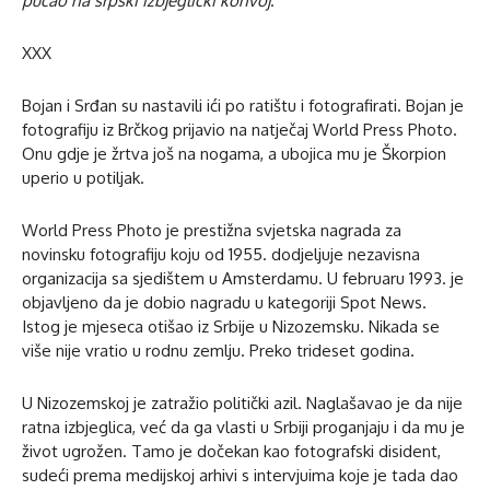
pucao na srpski izbjeglički konvoj
.
XXX
Bojan i Srđan su nastavili ići po ratištu i fotografirati. Bojan je
fotografiju iz Brčkog prijavio na natječaj World Press Photo.
Onu gdje je žrtva još na nogama, a ubojica mu je Škorpion
uperio u potiljak.
World Press Photo je prestižna svjetska nagrada za
novinsku fotografiju koju od 1955. dodjeljuje nezavisna
organizacija sa sjedištem u Amsterdamu. U februaru 1993. je
objavljeno da je dobio nagradu u kategoriji Spot News.
Istog je mjeseca otišao iz Srbije u Nizozemsku. Nikada se
više nije vratio u rodnu zemlju. Preko trideset godina.
U Nizozemskoj je zatražio politički azil. Naglašavao je da nije
ratna izbjeglica, već da ga vlasti u Srbiji proganjaju i da mu je
život ugrožen. Tamo je dočekan kao fotografski disident,
sudeći prema medijskoj arhivi s intervjuima koje je tada dao