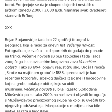
borbi. Procjenjuje se da je ukupno ubijenih i nestalih u
Brčkom između 2.000 i 3.000 ljudi. Najmanje svaki dvadeseti
stanovnik Brčkog.
XXX
Bojan Stojanović je tada bio 22-godišnji fotograf iz
Beograda, koji je radio za dnevni list
Večernje novosti
.
Fotografirao je svašta – od sportskih događaja do ponude
na tržnici. Večernje novosti su bile tabloidne i tada i sada
zbog čega ih u novinarskim krugovima zovu
Venerične
bolesti
. Tako su 1994. objavili realističnu sliku Uroša Predića
„Siroče na majčinom grobu“ iz 1888. i predstavili je kao
recentnu fotografiju srpskog dječaka iz Bosne i Hercegovine
koji na grobu oplakuje obitelj koju su ubili
muslimani.
Večernje novosti
su bile i glasilo Slobodana
Miloševića, pa su tako 2000. na naslovnici objavili fotografiju
s Miloševićevog predizbornog skupa na kojoj su uvećali broj
njegovih podržavatelja. Manipulacije u medijima nisu bile
rijetke za rata u Jugoslaviji.