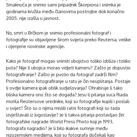
Smaknuća je snimio sami pripadnik Škorpiona i snimka je
godinama kružila među članovima postrojbe dok konačno
2005. nije izašla u javnost.
No, smrt u Brčkom je snimio profesionalni fotograf i
fotografije su objavljene širom svijeta preko Reutersa, velike
i cijenjene novinske agencije.
Kako je fotograf mogao snimiti ubojstvo toliko izbliza i toliko
puta? Nije li ubojica morao vidjeti kameru? Zašto je dopustio
fotografiranje? Zašto je pustio da fotograf zadrži film?
Profesionalno fotografiranje u ratu je čin neuplitanja. Postaje
li ovdje kamera ipak oblik sudjelovanja? Ohrabruje li tako
bliska kamera ono što se događa? Jesu li pitanja suca Riada
morila Reutersove urednike, koji su fotografije kupili i poslali
u svijet? Što su o njima mislili ratni fotografi koji su tada
izvještavali iz Jugoslavije? Je li takva pitanja postavljao žiri
fotografske nagrade World Press Photo koji je 1993.
fotografa nagradio? Je li bilo ikakve sumnje među
nizozemskim medijima, koji su fotografa dočekali kao