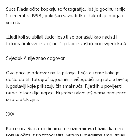
Suca Riada očito kopkaju te fotografije. Još je godinu ranije,
1. decembra 1998., pokušao saznati tko i kako ih je mogao
snimiti.
„Ljudi koji su ubijali ljude; jesu li se ponašali kao nacisti i
fotografirali svoje zločine?“, pitao je zaštićenog svjedoka A.
Svjedok A nije znao odgovor.
Ova priča je odgovor na ta pitanja. Priča o tome kako je
došlo do tih fotografija, jedinih iz višegodišnjeg rata u bivšoj
Jugoslaviji koje prikazuju čin smaknuća. Rijetkih u povijesti
ratne fotografije uopće. Ni jedne takve još nema primjerice
iz rata u Ukrajini.
XXX
Kao i suca Riada, godinama me uznemirava blizina kamere
koja je očita iz tih fotografija. Mrtvih u medijima smo vidjeli