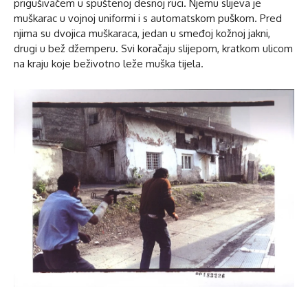
prigušivačem u spuštenoj desnoj ruci. Njemu slijeva je
muškarac u vojnoj uniformi i s automatskom puškom. Pred
njima su dvojica muškaraca, jedan u smeđoj kožnoj jakni,
drugi u bež džemperu. Svi koračaju slijepom, kratkom ulicom
na kraju koje beživotno leže muška tijela.