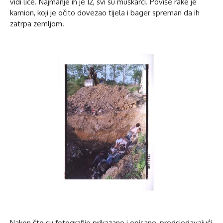
vidi lice. Najmanje ih je 12, svi su muškarci. Poviše rake je
kamion, koji je očito dovezao tijela i bager spreman da ih
zatrpa zemljom.
Nakon što su fotografije prikazane i opisane, predsjedavajući