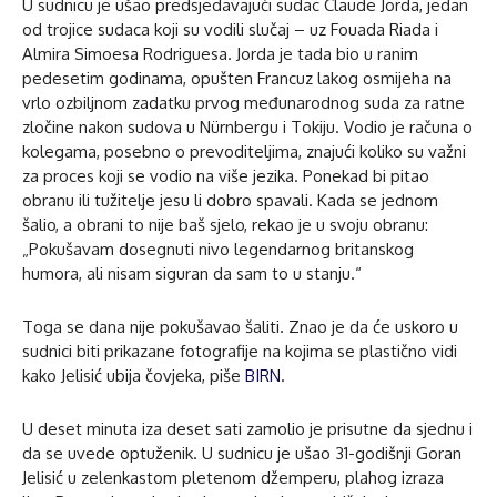
U sudnicu je ušao predsjedavajući sudac Claude Jorda, jedan
od trojice sudaca koji su vodili slučaj – uz Fouada Riada i
Almira Simoesa Rodriguesa. Jorda je tada bio u ranim
pedesetim godinama, opušten Francuz lakog osmijeha na
vrlo ozbiljnom zadatku prvog međunarodnog suda za ratne
zločine nakon sudova u Nürnbergu i Tokiju. Vodio je računa o
kolegama, posebno o prevoditeljima, znajući koliko su važni
za proces koji se vodio na više jezika. Ponekad bi pitao
obranu ili tužitelje jesu li dobro spavali. Kada se jednom
šalio, a obrani to nije baš sjelo, rekao je u svoju obranu:
„Pokušavam dosegnuti nivo legendarnog britanskog
humora, ali nisam siguran da sam to u stanju.“
Toga se dana nije pokušavao šaliti. Znao je da će uskoro u
sudnici biti prikazane fotografije na kojima se plastično vidi
kako Jelisić ubija čovjeka, piše
BIRN
.
U deset minuta iza deset sati zamolio je prisutne da sjednu i
da se uvede optuženik. U sudnicu je ušao 31-godišnji Goran
Jelisić u zelenkastom pletenom džemperu, plahog izraza