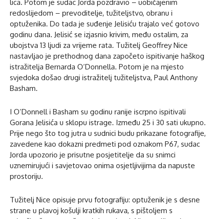
lica. Potom je sudac Jorda pozdravio – uobičajenim
redoslijedom – prevoditelje, tužiteljstvo, obranu i
optuženika. Do tada je suđenje Jelisiću trajalo već gotovo
godinu dana. Jelisić se izjasnio krivim, među ostalim, za
ubojstva 13 ljudi za vrijeme rata. Tužitelj Geoffrey Nice
nastavljao je prethodnog dana započeto ispitivanje haškog
istražitelja Bernarda O’Donnella. Potom je na mjesto
svjedoka došao drugi istražitelj tužiteljstva, Paul Anthony
Basham.
I O’Donnell i Basham su godinu ranije iscrpno ispitivali
Gorana Jelisića u sklopu istrage. Između 25 i 30 sati ukupno.
Prije nego što tog jutra u sudnici budu prikazane fotografije,
zavedene kao dokazni predmeti pod oznakom P67, sudac
Jorda upozorio je prisutne posjetitelje da su snimci
uznemirujući i savjetovao onima osjetljivijima da napuste
prostoriju.
Tužitelj Nice opisuje prvu fotografiju: optuženik je s desne
strane u plavoj košulji kratkih rukava, s pištoljem s