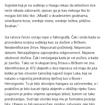
Svjedok koji je na suđenju u Haagu rekao da Jelisićevo lice
neće nikada zaboraviti, opisao ga je kao nekoga tko bi
mogao biti bilo tko: „Mladić u dvadesetim godinama,
smećkaste kose, srednje visine, srednje težine, prilično
živahan.“
Iza ratova često ostaju rupe u faktografiji. Čak i onda kada su
provedena iscrpna suđenja kao za zločine u Brčkom.
Neidentificirane žrtve. Nepoznati počinitelji. Neprecizni
datumi. Nerazjašnjena zapovjedna odgovornost. Nejasne
okolnosti zločina. Čak i neslaganja kada je rat počeo, a kada
je završio. Tako se ni ukupan broj žrtava u Brčkom ne zna.
Identificirano je 472 ubijenih u dva mjeseca od maja do jula
koliko je bio otvoren tamošnji najveći logor Luka, koji se
nalazio u najvećoj predratnoj riječnoj luci u Bosni i
Hercegovini. Tu je bilo dovoljno hangara za zatvorenike, a i
praktično je bilo bacati tijela ubijenih u obližnju rijeku Savu.
Logorom je jedno vrijeme upravljao Jelisić, barem se tako
predstavljao. Sud nije utvrdio koja mu je formalna pozicija
bila. Ubijeni su bili nenaoružani, prisilno zatvoreni, nije bilo