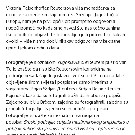
Viktoria Teisenhoffer, Reutersova viša menadžerka za
odnose sa medijskim klijentima za Srednju i Jugoistočnu
Europu, nam je na prvi, opći upit promptno odgovorila
nudeći pomoć, no kada smo naveli što nas točno zanima –
tko je odlučio objaviti te fotografije i je li pritom bilo kakvih
dvojbi – više nismo dobili nikakav odgovor na višekratne
upite tijekom godinu dana.
Fotografije je s oznakom
Yugoslavia out
Reuters pustio vani.
To je značilo da nisu išle Reutersovim korisnicima na
području nekadašnje Jugoslavije, već su od 9. maja nadalje
objavljene širom svijeta i potpisane samo imenima u
varijantama Bojan Srdjan /Reuters i Srdjan Bojan /Reuters.
Kujundžić kaže da su fotografi tražili da ih obojicu potpišu.
Zajedno su bili u Brčkom, zajedno su fotografirali, zajedno su
prodali fotografije, zajedno su ih odlučili i potpisati.
Fotografije su izašle sa neznatnim varijacijama
potpisa:
Srpski policajac strijelja muslimanskog snajperistu u
potiljak nakon što je uhvaćen pored Brčkog i optužen da je