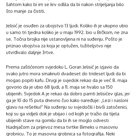
šahtom kako bi im se krv odlila da bi nakon strijeljanja bilo
što manje za čistiti.
Jelisić je osuđen za ubojstvo 13 ljudi. Koliko ih je ukupno ubio
u samo tri tjedna koliko je u maju 1992. bio u Brčkom, ne zna
se. Točna brojka nije ustanovljena ni na suđenju. Pošto je
priznao ubojstva za koja je optužen, tužiteljstvo nije
utvrđivalo daljnje žrtve.
Prema zaštićenom svjedoku L, Goran Jelisić je izjavio da
svako jutro mora smaknuti dvadeset do trideset ljudi da bi
mogao popiti kafu. Drugi je svjedok rekao da je već 8. maja
govorio da je ubio 68 ljudi, a 11. maja se hvalio sa 150
ubijenih. Svjedok A je rekao da dobro pamti Jelisićev glas, jer
ga je 10 do 15 puta dnevno čuo kako naređuje: „Lezi i nasloni
glavu na rešetku!“ Na suđenju su svjedočili i bivši zatočenici,
koji su ga vidjeli dok je ubijao i od kojih je tražio da tijela
ubijenih stave na gomilu da bi ih se moglo odvesti
hladnjačom za prijevoz mesa tvrtke Bimeks u masovnu
grobnicu. To je masovna grobnica sa fotografija. Neki