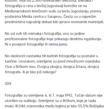
Kosovu. Više od 2.500 novinarskih tekstova, snimaka i
fotografija iz rata u bivšoj Jugoslaviji koristilo se na
Međunarodnom krivičnom sudu za bivšu Jugoslaviju, prema
podacima Media centra u Sarajevu. Često su u najvećim
predmetima najvažniji dokazi bili upravo novinarski materijali.
No od svih tih snimaka i fotografija, ovo su jedine
profesionalne fotografije koje prikazuju direktnu egzekuciju.
Ni u povijesti fotografije ih
nema puno
.
No okolnosti nastanka tih kultnih fotografija su poznate u
tančine. Uostalom, snimljene su pred mnoštvom svjedoka.
Ove u Brčkom nisu. Dvojica ubojica, dvojica žrtava, dvojica
fotografa. Ili je bilo još nekoga?
XXX
Fotografije su snimljene 6. ili 7. maja 1992. Točan datum nije
utvrđen na suđenju. Snimljene su u Brčkom, koje je tada
imalo 41.046 stanovnika među kojima je bilo 55,5% Bošnjaka