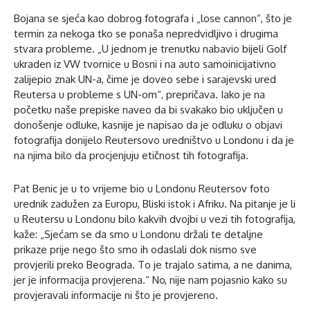
Bojana se sjeća kao dobrog fotografa i „lose cannon“, što je
termin za nekoga tko se ponaša nepredvidljivo i drugima
stvara probleme. „U jednom je trenutku nabavio bijeli Golf
ukraden iz VW tvornice u Bosni i na auto samoinicijativno
zalijepio znak UN-a, čime je doveo sebe i sarajevski ured
Reutersa u probleme s UN-om“, prepričava. Iako je na
početku naše prepiske naveo da bi svakako bio uključen u
donošenje odluke, kasnije je napisao da je odluku o objavi
fotografija donijelo Reutersovo uredništvo u Londonu i da je
na njima bilo da procjenjuju etičnost tih fotografija.
Pat Benic je u to vrijeme bio u Londonu Reutersov foto
urednik zadužen za Europu, Bliski istok i Afriku. Na pitanje je li
u Reutersu u Londonu bilo kakvih dvojbi u vezi tih fotografija,
kaže: „Sjećam se da smo u Londonu držali te detaljne
prikaze prije nego što smo ih odaslali dok nismo sve
provjerili preko Beograda. To je trajalo satima, a ne danima,
jer je informacija provjerena.“ No, nije nam pojasnio kako su
provjeravali informacije ni što je provjereno.