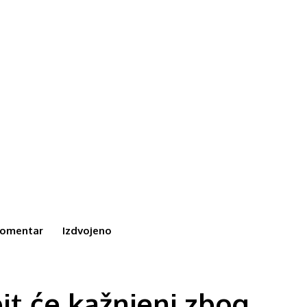
omentar
Izdvojeno
bit će kažnjeni zbog