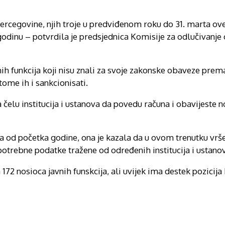
 Hercegovine, njih troje u predviđenom roku do 31. marta ov
godinu – potvrdila je predsjednica Komisije za odlučivanje
 funkcija koji nisu znali za svoje zakonske obaveze prema 
tome ih i sankcionisati.
na čelu institucija i ustanova da povedu računa i obavijest
a od početka godine, ona je kazala da u ovom trenutku vrše
 potrebne podatke tražene od određenih institucija i ustano
172 nosioca javnih funskcija, ali uvijek ima destek pozicija 