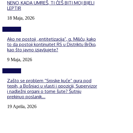
NENO, KADA UMREŠ, TI ĆEŠ BITI MOJ BIJELI
LEPTIR
18 Maja, 2026
Izdvojeno
Ako ne postoji „entitetizacija“, g. Miliću, kako
to da postoji kontinuitet RS u Distriktu Brčko,
kao što javno izjavljujete?
9 Maja, 2026
Izdvojeno
Zašto se problem “Srpske kuće” gura pod
tepih, a Bošnjaci u vlasti i opoziciji, Supervizor
i nadležni organi o tome šute? Šutnju
prekinuo poslanik...
19 Aprila, 2026