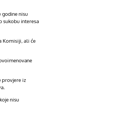
e godine nisu
 o sukobu interesa
Komisiji, ali će
e novoimenovane
 provjere iz
va.
koje nisu