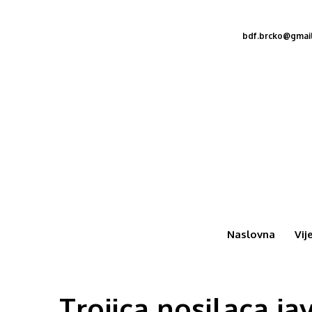
bdf.brcko@gmai
Naslovna
Vij
Trojica nosilaca ja