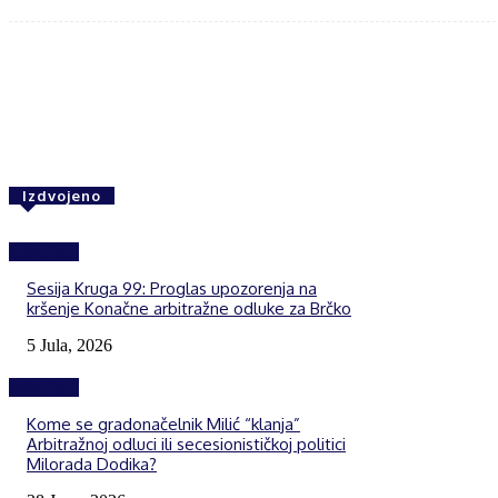
Share
F
Izdvojeno
Izdvojeno
Sesija Kruga 99: Proglas upozorenja na
kršenje Konačne arbitražne odluke za Brčko
5 Jula, 2026
Izdvojeno
Kome se gradonačelnik Milić “klanja”
Arbitražnoj odluci ili secesionističkoj politici
Milorada Dodika?