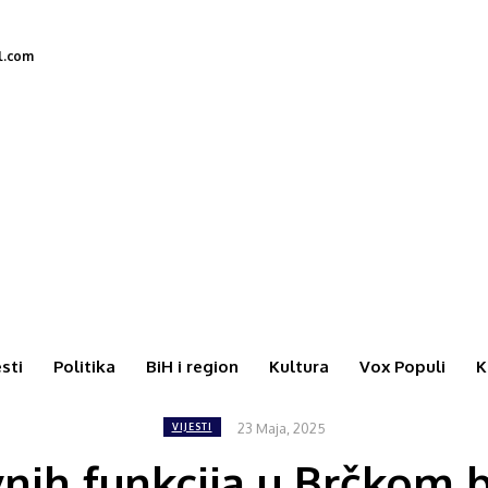
l.com
esti
Politika
BiH i region
Kultura
Vox Populi
K
23 Maja, 2025
VIJESTI
vnih funkcija u Brčkom 