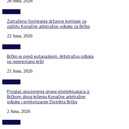
28 Juna, 2026
Izdvojeno
Zatraženo formiranja državne komisije za
zaštitu Konačne arbitražne odluke za Brčko
22 Juna, 2026
Izdvojeno
Brčko je pred eutanazijom. Arbitražna odluka
se neprestano krši!
21 Juna, 2026
Izdvojeno
Proglas upozorenja grupe intelektualaca iz
Brčkom zbog kršenja Konačne arbitražne
odluke i entitetizacije Distrikta Brčko
2 Juna, 2026
Izdvojeno