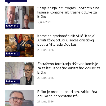
Sesija Kruga 99: Proglas upozorenja na
kršenje Konačne arbitražne odluke za
Brčko
5 Jula, 2026
Izdvojeno
Kome se gradonačelnik Milić “klanja”
Arbitražnoj odluci ili secesionističkoj
politici Milorada Dodika?
28 Juna, 2026
Izdvojeno
Zatraženo formiranja državne komisije
za zaštitu Konačne arbitražne odluke za
Brčko
22 Juna, 2026
Izdvojeno
Brčko je pred eutanazijom. Arbitražna
odluka se neprestano krši!
21 Juna, 2026