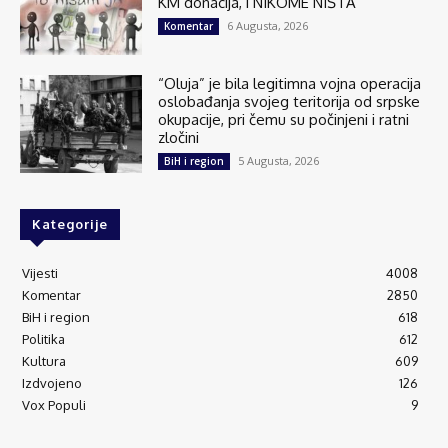
KM donacija, i NIKOME NIŠTA
6 Augusta, 2026
Komentar
“Oluja” je bila legitimna vojna operacija
oslobađanja svojeg teritorija od srpske
okupacije, pri čemu su počinjeni i ratni
zločini
5 Augusta, 2026
BiH i region
Kategorije
Vijesti
4008
Komentar
2850
BiH i region
618
Politika
612
Kultura
609
Izdvojeno
126
Vox Populi
9