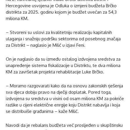
Hercegovine usvojena je Odluka o izmjeni budžeta Brčko
distrikta za 2025. godinu kojom je budžet uvećan za 54,3
miliona KM.
– Stvoreni su uslovi za kvalitetniju realizaciju kapitalnih
ulaganja i snažniju podršku sektorima od posebnog značaja
za Distrikt – naglasio je Milić u izjavi Feni.
On je naglasio da su između ostalog izdvojena sredstva za
unapređenje sistema fiskalizacije u Distriktu, te dva miliona
KM za završetak projekta rehabilitacije Luke Brčko.
– Moramo razgovarati kako da na osnovu zakonskih rješenja
sva djeca dobiju pravo na dječiji doplatak. Pored toga,
izdvojena su sredstva u visini od osam miliona KM za pokriće
razlike u cijeni električne enrgije koju Distrikt nabavlja i koja
se distribuiše građanima – kaže Milić.
Navodi da je rebalans budžeta već prosljeđen u skupštinsku