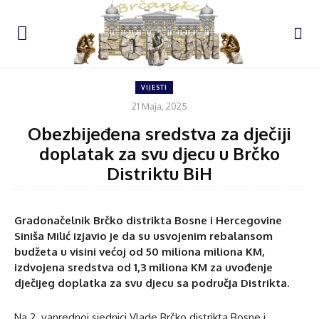
VIJESTI
21 Maja, 2025
Obezbijeđena sredstva za dječiji
doplatak za svu djecu u Brčko
Distriktu BiH
Gradonačelnik Brčko distrikta Bosne i Hercegovine
Siniša Milić izjavio je da su usvojenim rebalansom
budžeta u visini većoj od 50 miliona miliona KM,
izdvojena sredstva od 1,3 miliona KM za uvođenje
dječijeg doplatka za svu djecu sa područja Distrikta.
Na 2. vanrednoj sjednici Vlade Brčko distrikta Bosne i