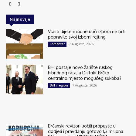
Najnovije
Vlasti dijele milione uoči izbora ne bi li
popravile svoj izborni rejting
7 Augusta, 2026
Komentar
BiH postaje novo žarište ruskog
hibridnog rata, a Distrikt Brčko
centralno mjesto mogućeg sukoba?
7 Augusta, 2026
BiH i region
Brčanski revizori uočili propuste u
dodjeli i pravdanju gotovo 1,3 miliona