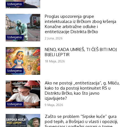
Izdvojeno
Proglas upozorenja grupe
intelektualaca iz Brčkom zbog kršenja
Konačne arbitražne odluke i
entitetizacije Distrikta Brčko
Izdvojeno
2 Juna, 2026
NENO, KADA UMREŠ, TI ĆEŠ BITI MOJ
BIJELI LEPTIR
18 Maja, 2026
Izdvojeno
Ako ne postoji „entitetizacija“, g. Miliću,
kako to da postoji kontinuitet RS u
Distriktu Brčko, kao što javno
izjavljujete?
Izdvojeno
9 Maja, 2026
Zašto se problem “Srpske kuće” gura
pod tepih, a Bošnjaci u vlasti i opoziciji,
Supervizor i nadležni organi o tome