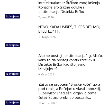
intelektualaca iz Brčkom zbog kršenja
Konačne arbitražne odluke i
entitetizacije Distrikta Brčko
Izdvojeno
2 Juna, 2026
NENO, KADA UMREŠ, TI ĆEŠ BITI MOJ
BIJELI LEPTIR
18 Maja, 2026
Izdvojeno
Ako ne postoji „entitetizacija“, g. Miliću,
kako to da postoji kontinuitet RS u
Distriktu Brčko, kao što javno
izjavljujete?
Izdvojeno
9 Maja, 2026
Zašto se problem “Srpske kuće” gura
pod tepih, a Bošnjaci u vlasti i opoziciji,
Supervizor i nadležni organi o tome
šute? Šutnju prekinuo poslanik...
Izdvojeno
19 Aprila, 2026