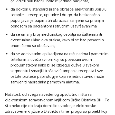
će vidjeti svu istoriju bolesti jednog pacijenta,
da doktori u standardizirane obrasce elektronski upisuju
terapije – recepte, uputnice i drugo, da beskonačno
popunjavanje papirnatih obrazaca zamjene sa prisnijim
odnosom sa pacijentom i stručnim usavršavanjima,
da se umanji broj medicinskog osoblja na šalterima ili
eventualno ukine ova praksa, kako bi se isto posvetilo
onom čemu su obučavani,
da se adekvatnim aplikacijama na računarima i pametnim
telefonima uvežu svi oni koji su povezani ovom
problematikom kako bi se izbjegle gužve u svakom
segmentu i smanjili troškovi štampanja recepata i sve
ostale prateće papirologije koja se jednostavno može
zamijeniti naprednim pametnim alatima.
Nažalost, od svega navedenog apsolutno ništa sa
elekronskom zdravstvenom knjižicom Brčko Distrikta BiH. To
što neko nije do kraja domislio uvođenje elektronske
zdravstvene knjižice u Distriktu i time progurao projekt koji