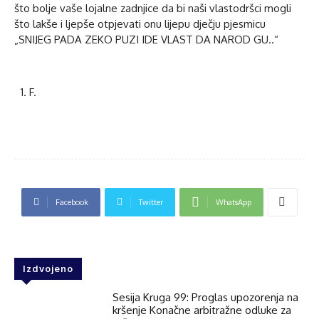
što bolje vaše lojalne zadnjice da bi naši vlastodršci mogli
što lakše i ljepše otpjevati onu lijepu dječju pjesmicu
„SNIJEG PADA ZEKO PUZI IDE VLAST DA NAROD GU..“
F.
Facebook
Twitter
WhatsApp
Izdvojeno
Sesija Kruga 99: Proglas upozorenja na
kršenje Konačne arbitražne odluke za