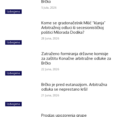
Brčko
5 Jula, 2026
Izdvojeno
Kome se gradonačelnik Milić “klanja”
Arbitražnoj odluci ili secesionističkoj
politici Milorada Dodika?
28 Juna, 2026
Izdvojeno
Zatraženo formiranja državne komisije
za zaštitu Konačne arbitražne odluke za
Brčko
22 Juna, 2026
Izdvojeno
Brčko je pred eutanazijom. Arbitražna
odluka se neprestano krši!
21 Juna, 2026
Izdvojeno
Proglas upozorenja grupe