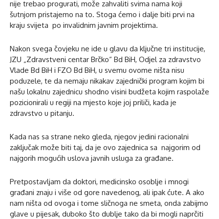
nije trebao progurati, može zahvaliti svima nama koji
šutnjom pristajemo na to. Stoga ćemo i dalje biti prvi na
kraju svijeta po invalidnim javnim projektima.
Nakon svega čovjeku ne ide u glavu da ključne tri institucije,
JZU „Zdravstveni centar Brčko“ Bd BiH, Odjel za zdravstvo
Vlade Bd BiH i FZO Bd BiH, u svemu ovome ništa nisu
poduzele, te da nemaju nikakav zajednički program kojim bi
našu lokalnu zajednicu shodno visini budžeta kojim raspolaže
pozicionirali u regiji na mjesto koje joj priliči, kada je
zdravstvo u pitanju.
Kada nas sa strane neko gleda, njegov jedini racionalni
zaključak može biti taj, da je ovo zajednica sa najgorim od
najgorih mogućih uslova javnih usluga za građane.
Pretpostavljam da doktori, medicinsko osoblje i mnogi
građani znaju i više od gore navedenog, ali ipak ćute. A ako
nam ništa od ovoga i tome sličnoga ne smeta, onda zabijmo
glave u pijesak, duboko što dublje tako da bi mogli naprčiti