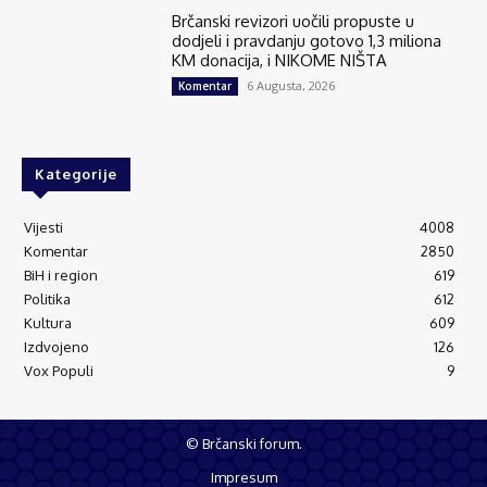
Brčanski revizori uočili propuste u
dodjeli i pravdanju gotovo 1,3 miliona
KM donacija, i NIKOME NIŠTA
6 Augusta, 2026
Komentar
Kategorije
Vijesti
4008
Komentar
2850
BiH i region
619
Politika
612
Kultura
609
Izdvojeno
126
Vox Populi
9
© Brčanski forum.
Impresum