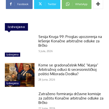
Facebook
Twitter
WhatsApp
Izdvojeno
Sesija Kruga 99: Proglas upozorenja na
kršenje Konačne arbitražne odluke za
Brčko
5 Jula, 2026
Izdvojeno
Kome se gradonačelnik Milić “klanja”
Arbitražnoj odluci ili secesionističkoj
politici Milorada Dodika?
28 Juna, 2026
Izdvojeno
Zatraženo formiranja državne komisije
za zaštitu Konačne arbitražne odluke za
Brčko
22 Juna, 2026