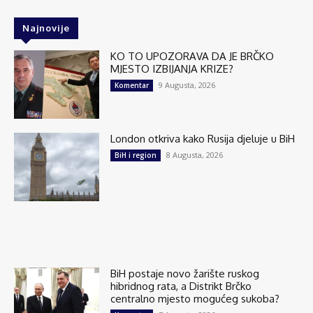
Najnovije
KO TO UPOZORAVA DA JE BRČKO
MJESTO IZBIJANJA KRIZE?
9 Augusta, 2026
Komentar
London otkriva kako Rusija djeluje u BiH
8 Augusta, 2026
BiH i region
BiH postaje novo žarište ruskog
hibridnog rata, a Distrikt Brčko
centralno mjesto mogućeg sukoba?