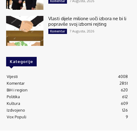
7 Augusta, 2026
Komentar
Vlasti dijele milione uoči izbora ne bi li
popravile svoj izborni rejting
7 Augusta, 2026
Komentar
Kategorije
Vijesti
4008
Komentar
2851
BiH i region
620
Politika
612
Kultura
609
Izdvojeno
126
Vox Populi
9