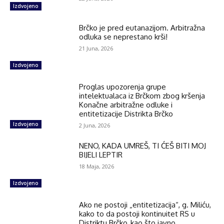
Izdvojeno
Brčko je pred eutanazijom. Arbitražna
odluka se neprestano krši!
21 Juna, 2026
Izdvojeno
Proglas upozorenja grupe
intelektualaca iz Brčkom zbog kršenja
Konačne arbitražne odluke i
entitetizacije Distrikta Brčko
Izdvojeno
2 Juna, 2026
NENO, KADA UMREŠ, TI ĆEŠ BITI MOJ
BIJELI LEPTIR
18 Maja, 2026
Izdvojeno
Ako ne postoji „entitetizacija“, g. Miliću,
kako to da postoji kontinuitet RS u
Distriktu Brčko, kao što javno