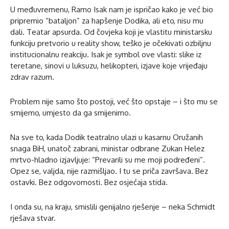
U međuvremenu, Ramo Isak nam je ispričao kako je već bio
pripremio “bataljon” za hapšenje Dodika, ali eto, nisu mu
dali. Teatar apsurda. Od čovjeka koji je vlastitu ministarsku
funkciju pretvorio u reality show, teško je očekivati ozbiljnu
institucionalnu reakciju. Isak je symbol ove vlasti: slike iz
teretane, sinovi u luksuzu, helikopteri, izjave koje vrijeđaju
zdrav razum.
Problem nije samo što postoji, već što opstaje – i što mu se
smijemo, umjesto da ga smijenimo.
Na sve to, kada Dodik teatralno ulazi u kasarnu Oružanih
snaga BiH, unatoč zabrani, ministar odbrane Zukan Helez
mrtvo-hladno izjavljuje: “Prevarili su me moji podređeni”.
Opez se, valjda, nije razmišljao. I tu se priča završava. Bez
ostavki. Bez odgovornosti. Bez osjećaja stida.
I onda su, na kraju, smislili genijalno rješenje – neka Schmidt
rješava stvar.