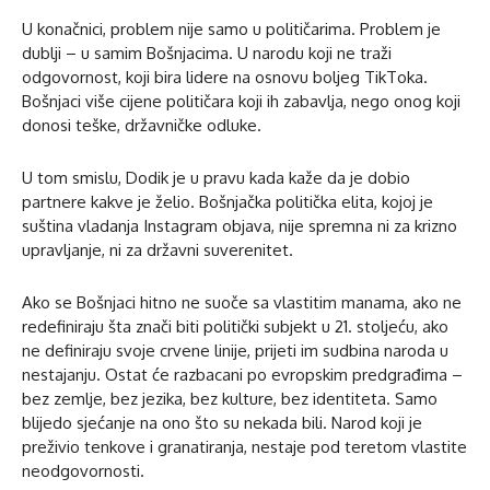
U konačnici, problem nije samo u političarima. Problem je
dublji – u samim Bošnjacima. U narodu koji ne traži
odgovornost, koji bira lidere na osnovu boljeg TikToka.
Bošnjaci više cijene političara koji ih zabavlja, nego onog koji
donosi teške, državničke odluke.
U tom smislu, Dodik je u pravu kada kaže da je dobio
partnere kakve je želio. Bošnjačka politička elita, kojoj je
suština vladanja Instagram objava, nije spremna ni za krizno
upravljanje, ni za državni suverenitet.
Ako se Bošnjaci hitno ne suoče sa vlastitim manama, ako ne
redefiniraju šta znači biti politički subjekt u 21. stoljeću, ako
ne definiraju svoje crvene linije, prijeti im sudbina naroda u
nestajanju. Ostat će razbacani po evropskim predgrađima –
bez zemlje, bez jezika, bez kulture, bez identiteta. Samo
blijedo sjećanje na ono što su nekada bili. Narod koji je
preživio tenkove i granatiranja, nestaje pod teretom vlastite
neodgovornosti.