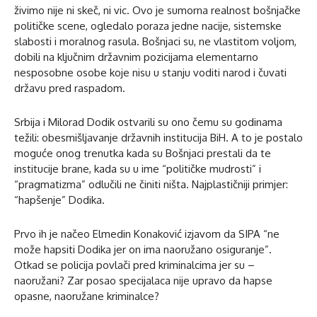
živimo nije ni skeč, ni vic. Ovo je sumorna realnost bošnjačke
političke scene, ogledalo poraza jedne nacije, sistemske
slabosti i moralnog rasula. Bošnjaci su, ne vlastitom voljom,
dobili na ključnim državnim pozicijama elementarno
nesposobne osobe koje nisu u stanju voditi narod i čuvati
državu pred raspadom.
Srbija i Milorad Dodik ostvarili su ono čemu su godinama
težili: obesmišljavanje državnih institucija BiH. A to je postalo
moguće onog trenutka kada su Bošnjaci prestali da te
institucije brane, kada su u ime “političke mudrosti” i
“pragmatizma” odlučili ne činiti ništa. Najplastičniji primjer:
“hapšenje” Dodika.
Prvo ih je načeo Elmedin Konaković izjavom da SIPA “ne
može hapsiti Dodika jer on ima naoružano osiguranje”.
Otkad se policija povlači pred kriminalcima jer su –
naoružani? Zar posao specijalaca nije upravo da hapse
opasne, naoružane kriminalce?