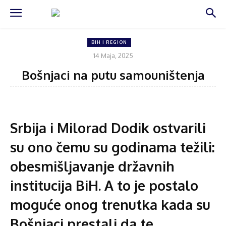
BIH I REGION
14 Maja, 2025
Bošnjaci na putu samouništenja
Srbija i Milorad Dodik ostvarili
su ono čemu su godinama težili:
obesmišljavanje državnih
institucija BiH. A to je postalo
moguće onog trenutka kada su
Bošnjaci prestali da te