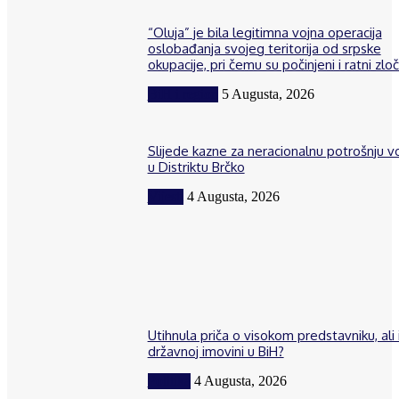
“Oluja” je bila legitimna vojna operacija
oslobađanja svojeg teritorija od srpske
okupacije, pri čemu su počinjeni i ratni zloč
BiH i region
5 Augusta, 2026
Slijede kazne za neracionalnu potrošnju 
u Distriktu Brčko
Vijesti
4 Augusta, 2026
Utihnula priča o visokom predstavniku, ali 
državnoj imovini u BiH?
Politika
4 Augusta, 2026