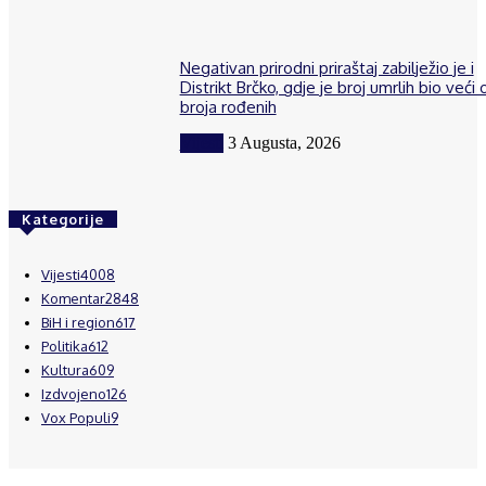
Negativan prirodni priraštaj zabilježio je i
Distrikt Brčko, gdje je broj umrlih bio veći 
broja rođenih
Vijesti
3 Augusta, 2026
Kategorije
Vijesti
4008
Komentar
2848
BiH i region
617
Politika
612
Kultura
609
Izdvojeno
126
Vox Populi
9