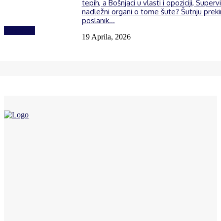
tepih, a Bošnjaci u vlasti i opoziciji, Supervi
nadležni organi o tome šute? Šutnju prek
poslanik...
Izdvojeno
19 Aprila, 2026