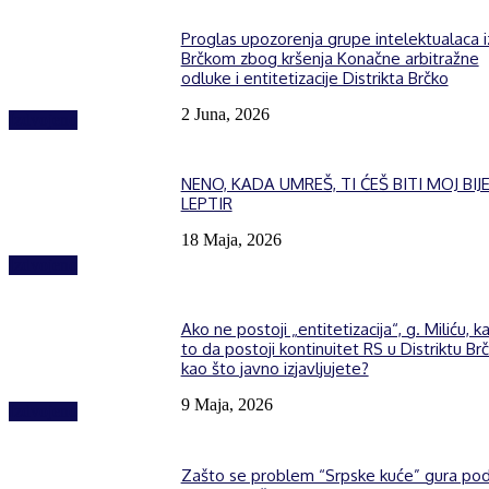
Proglas upozorenja grupe intelektualaca i
Brčkom zbog kršenja Konačne arbitražne
odluke i entitetizacije Distrikta Brčko
2 Juna, 2026
Izdvojeno
NENO, KADA UMREŠ, TI ĆEŠ BITI MOJ BIJE
LEPTIR
18 Maja, 2026
Izdvojeno
Ako ne postoji „entitetizacija“, g. Miliću, k
to da postoji kontinuitet RS u Distriktu Brč
kao što javno izjavljujete?
9 Maja, 2026
Izdvojeno
Zašto se problem “Srpske kuće” gura po