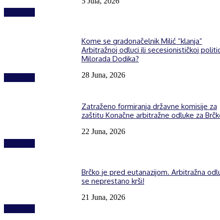
5 Jula, 2026
Izdvojeno
Kome se gradonačelnik Milić “klanja”
Arbitražnoj odluci ili secesionističkoj politic
Milorada Dodika?
28 Juna, 2026
Izdvojeno
Zatraženo formiranja državne komisije za
zaštitu Konačne arbitražne odluke za Brčk
22 Juna, 2026
Izdvojeno
Brčko je pred eutanazijom. Arbitražna odl
se neprestano krši!
21 Juna, 2026
Izdvojeno