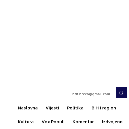
bdf.brcko@gmail.com
Naslovna
Vijesti
Politika
BiH i region
Kultura
Vox Populi
Komentar
Izdvojeno