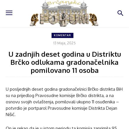
KOMENTAR
13 Maja, 2025
U zadnjih deset godina u Distriktu
Brčko odlukama gradonačelnika
pomilovano 11 osoba
U posljednjih deset godina gradonačelnici Brčko distrikta BiH
su na prijedlog Pravosudne komisije Brčko distrikta, a na
osnovu svojih ovlaštenja, pomilovali ukupno 11 osuđenika –
potvrdio je portparol Pravosudne komisije Distrikta Dejan
Nišić.
On je rekao da je u istom periodu ta komisija zaprimila 95