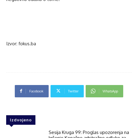
Izvor: fokus.ba
Facebook
Twitter
WhatsApp
Izdvojeno
Sesija Kruga 99: Proglas upozorenja na
kršenje Konačne arbitražne odluke za