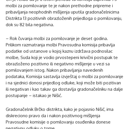
molbi za pomilovanje te je nakon prethodne pripreme i
pribavljanja neophodnih mišljenja uputila gradonačelnicima
Distrikta 13 pozitivnih obrazloženih prijedloga o pomilovanju,
dok su 82 bila negativna.
– Rok čuvanja molbi za pomilovanje je deset godina.
Prilikom razmatranja molbi Pravosudna komisija pribavlja
podatke od ustanove u kojoj kaznu izdržava podnosilac
molbe, Suda koji je vodio prvostepeni krivični postupak te
obrazloženo pozitivno ili negativno mišljenje u vezi sa
pomilovanjem istog. Nakon pribavljanja navedenih
podataka, Komisija sastavlja izvještaj o molbi za pomilovanje
i na sjednici donosi prijedlog odluke, koji može biti pozitivan
ili negativan i kao takav ga dostavlja gradonačelniku na dalje
postupanje – istakao je Nišić.
Gradonačelnik Brčko distrikta, kako je pojasnio Nišić, ima
diskreciono pravo da i nakon pozitivnog mišljenja
Pravosudne komisije o pomilovanju osuđenika donese
negativnu odluku o tome.