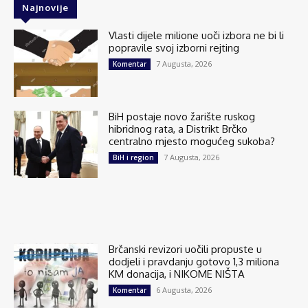
Najnovije
Vlasti dijele milione uoči izbora ne bi li
popravile svoj izborni rejting
7 Augusta, 2026
Komentar
BiH postaje novo žarište ruskog
hibridnog rata, a Distrikt Brčko
centralno mjesto mogućeg sukoba?
7 Augusta, 2026
BiH i region
Brčanski revizori uočili propuste u
dodjeli i pravdanju gotovo 1,3 miliona
KM donacija, i NIKOME NIŠTA
6 Augusta, 2026
Komentar