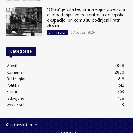
“Oluja” je bila legitimna vojna operacija
oslobađanja svojeg teritorija od srpske
okupacije, pri čemu su počinjeni i ratni
zločini
5 Augusta, 2026
BiH i region
Kategorije
Vijesti
4008
Komentar
2850
BiH i region
618
Politika
612
Kultura
609
Izdvojeno
126
Vox Populi
9
© Brčanski forum.
Impresum