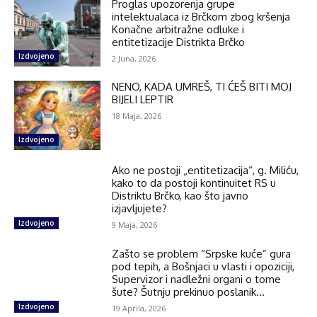
Proglas upozorenja grupe
intelektualaca iz Brčkom zbog kršenja
Konačne arbitražne odluke i
entitetizacije Distrikta Brčko
Izdvojeno
2 Juna, 2026
NENO, KADA UMREŠ, TI ĆEŠ BITI MOJ
BIJELI LEPTIR
18 Maja, 2026
Izdvojeno
Ako ne postoji „entitetizacija“, g. Miliću,
kako to da postoji kontinuitet RS u
Distriktu Brčko, kao što javno
izjavljujete?
Izdvojeno
9 Maja, 2026
Zašto se problem “Srpske kuće” gura
pod tepih, a Bošnjaci u vlasti i opoziciji,
Supervizor i nadležni organi o tome
šute? Šutnju prekinuo poslanik...
Izdvojeno
19 Aprila, 2026