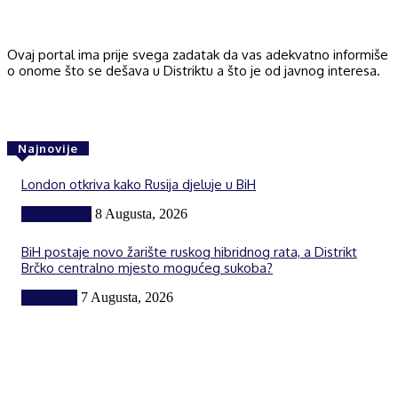
Ovaj portal ima prije svega zadatak da vas adekvatno informiše
o onome što se dešava u Distriktu a što je od javnog interesa.
Najnovije
London otkriva kako Rusija djeluje u BiH
BiH i region
8 Augusta, 2026
BiH postaje novo žarište ruskog hibridnog rata, a Distrikt
Brčko centralno mjesto mogućeg sukoba?
Komentar
7 Augusta, 2026