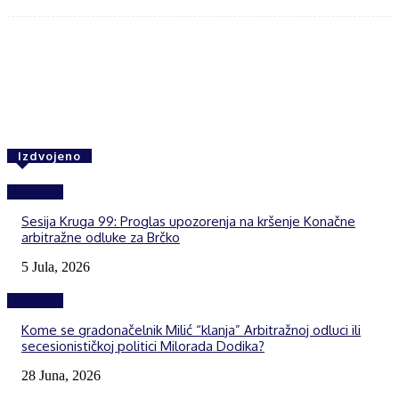
Facebook
Twitter
WhatsApp
Izdvojeno
Izdvojeno
Sesija Kruga 99: Proglas upozorenja na kršenje Konačne
arbitražne odluke za Brčko
5 Jula, 2026
Izdvojeno
Kome se gradonačelnik Milić “klanja” Arbitražnoj odluci ili
secesionističkoj politici Milorada Dodika?
28 Juna, 2026