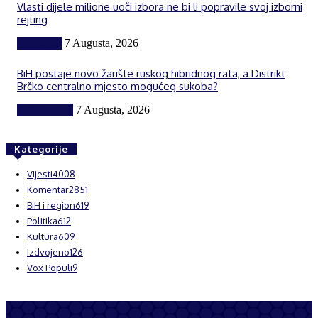
Vlasti dijele milione uoči izbora ne bi li popravile svoj izborni
rejting
Komentar
7 Augusta, 2026
BiH postaje novo žarište ruskog hibridnog rata, a Distrikt
Brčko centralno mjesto mogućeg sukoba?
BiH i region
7 Augusta, 2026
Kategorije
Vijesti
4008
Komentar
2851
BiH i region
619
Politika
612
Kultura
609
Izdvojeno
126
Vox Populi
9