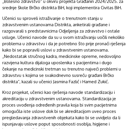
„Bolesno zdravstvo“ u okviru projekta Građanin 2024/2025. za
srednje škole Brčko distrikta BiH, koji implementira Civitas BiH.
Učenici su sproveli istraživanje o trenutnom stanju u
zdravstvenim ustanovama Distrikta, anketirali građane i
razgovarali s predstavnicima Odjeljenja za zdravstvo i ostale
usluge. Učenici navode da su u svom istraživanju uočili nekoliko
problema u zdravstvu i da je potrebno što prije pronaći rješenja
kako bi se popravili uslovi u zdravstvenim ustanovama.
„Nedostatak stručnog kadra, medicinske opreme, nedovoljno
razvijena kultura dijaloga uposlenika s pacijentima i dugo
čekanje na medicinski tretman su trenutno najveći problemi u
zdravstvu s kojima se svakodnevno susreću građani Brčko
distrikta“, kazali su učenici Jasmina Fazlić i Hamed Zukić.
Kroz projekat, učenici kao rješenja navode standardizaciju i
akreditaciju u zdravstvenim ustanovama. Standardizacija je
proces uvođenja određenih pravila koja bi svim pacijetnima
omogućila iste uslove dok bi se akreditacijom uveo proces
pregledavanja zdravstvenih objekata kako bi se uvidjelo da li
ispunjavaju uslove poput sposobnosti osoblja, higijene i