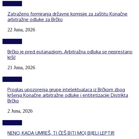
Izdvojeno
Zatraženo formiranja državne komisije za zaštitu Konačne
arbitražne odluke za Brčko
22 Juna, 2026
Izdvojeno
Brčko je pred eutanazijom. Arbitražna odluka se neprestano
krši!
21 Juna, 2026
Izdvojeno
Proglas upozorenja grupe intelektualaca iz Brčkom zbog
kršenja Konačne arbitražne odluke i entitetizacije Distrikta
Brčko
2 Juna, 2026
Izdvojeno
NENO, KADA UMREŠ, TI ĆEŠ BITI MOJ BIJELI LEPTIR