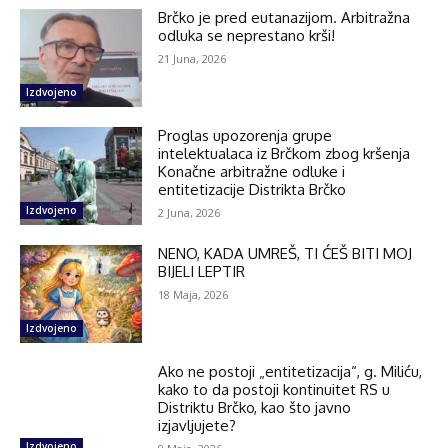
Brčko je pred eutanazijom. Arbitražna
odluka se neprestano krši!
21 Juna, 2026
Izdvojeno
Proglas upozorenja grupe
intelektualaca iz Brčkom zbog kršenja
Konačne arbitražne odluke i
entitetizacije Distrikta Brčko
Izdvojeno
2 Juna, 2026
NENO, KADA UMREŠ, TI ĆEŠ BITI MOJ
BIJELI LEPTIR
18 Maja, 2026
Izdvojeno
Ako ne postoji „entitetizacija“, g. Miliću,
kako to da postoji kontinuitet RS u
Distriktu Brčko, kao što javno
izjavljujete?
Izdvojeno