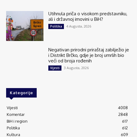
Utihnula priča o visokom predstavniku,
ali i državnoj imovini u BiH?
4 Augusta, 2026
Politika
Negativan prirodni priraštaj zabilježio je
i Distrikt Brčko, gdje je broj umrlih bio
veći od broja rođenih
3 Augusta, 2026
Vijesti
Kategorije
Vijesti
4008
Komentar
2848
BiH i region
617
Politika
612
Kultura
609