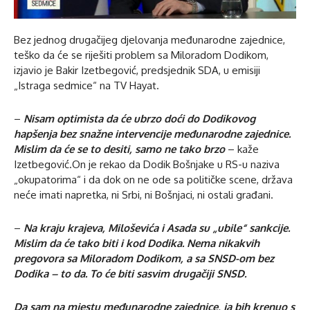
Bez jednog drugačijeg djelovanja međunarodne zajednice,
teško da će se riješiti problem sa Miloradom Dodikom,
izjavio je Bakir Izetbegović, predsjednik SDA, u emisiji
„Istraga sedmice“ na TV Hayat.
–
Nisam optimista da će ubrzo doći do Dodikovog
hapšenja bez snažne intervencije međunarodne zajednice.
Mislim da će se to desiti, samo ne tako brzo
– kaže
Izetbegović.On je rekao da Dodik Bošnjake u RS-u naziva
„okupatorima“ i da dok on ne ode sa političke scene, država
neće imati napretka, ni Srbi, ni Bošnjaci, ni ostali građani.
–
Na kraju krajeva, Miloševića i Asada su „ubile“ sankcije.
Mislim da će tako biti i kod Dodika. Nema nikakvih
pregovora sa Miloradom Dodikom, a sa SNSD-om bez
Dodika – to da. To će biti sasvim drugačiji SNSD.
Da sam na mjestu međunarodne zajednice, ja bih krenuo s