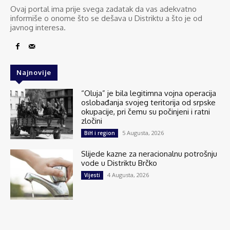
Ovaj portal ima prije svega zadatak da vas adekvatno
informiše o onome što se dešava u Distriktu a što je od
javnog interesa.
Najnovije
“Oluja” je bila legitimna vojna operacija
oslobađanja svojeg teritorija od srpske
okupacije, pri čemu su počinjeni i ratni
zločini
5 Augusta, 2026
BiH i region
Slijede kazne za neracionalnu potrošnju
vode u Distriktu Brčko
4 Augusta, 2026
Vijesti