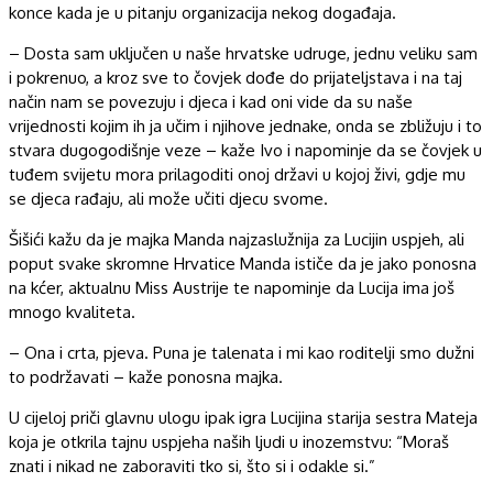
konce kada je u pitanju organizacija nekog događaja.
– Dosta sam uključen u naše hrvatske udruge, jednu veliku sam
i pokrenuo, a kroz sve to čovjek dođe do prijateljstava i na taj
način nam se povezuju i djeca i kad oni vide da su naše
vrijednosti kojim ih ja učim i njihove jednake, onda se zbližuju i to
stvara dugogodišnje veze – kaže Ivo i napominje da se čovjek u
tuđem svijetu mora prilagoditi onoj državi u kojoj živi, gdje mu
se djeca rađaju, ali može učiti djecu svome.
Šišići kažu da je majka Manda najzaslužnija za Lucijin uspjeh, ali
poput svake skromne Hrvatice Manda ističe da je jako ponosna
na kćer, aktualnu Miss Austrije te napominje da Lucija ima još
mnogo kvaliteta.
– Ona i crta, pjeva. Puna je talenata i mi kao roditelji smo dužni
to podržavati – kaže ponosna majka.
U cijeloj priči glavnu ulogu ipak igra Lucijina starija sestra Mateja
koja je otkrila tajnu uspjeha naših ljudi u inozemstvu: “Moraš
znati i nikad ne zaboraviti tko si, što si i odakle si.”