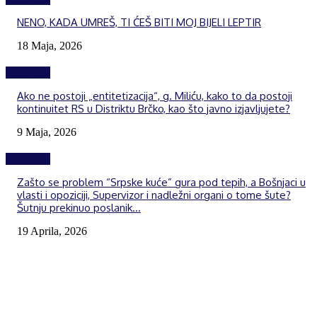
NENO, KADA UMREŠ, TI ĆEŠ BITI MOJ BIJELI LEPTIR
18 Maja, 2026
Izdvojeno
Ako ne postoji „entitetizacija“, g. Miliću, kako to da postoji
kontinuitet RS u Distriktu Brčko, kao što javno izjavljujete?
9 Maja, 2026
Izdvojeno
Zašto se problem “Srpske kuće” gura pod tepih, a Bošnjaci u
vlasti i opoziciji, Supervizor i nadležni organi o tome šute?
Šutnju prekinuo poslanik...
19 Aprila, 2026