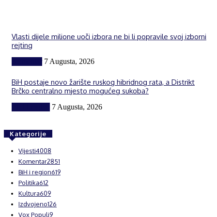
Vlasti dijele milione uoči izbora ne bi li popravile svoj izborni
rejting
Komentar
7 Augusta, 2026
BiH postaje novo žarište ruskog hibridnog rata, a Distrikt
Brčko centralno mjesto mogućeg sukoba?
BiH i region
7 Augusta, 2026
Kategorije
Vijesti
4008
Komentar
2851
BiH i region
619
Politika
612
Kultura
609
Izdvojeno
126
Vox Populi
9