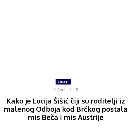
VIJESTI
12 Aprila, 2025
Kako je Lucija Šišić čiji su roditelji iz
malenog Odboja kod Brčkog postala
mis Beča i mis Austrije