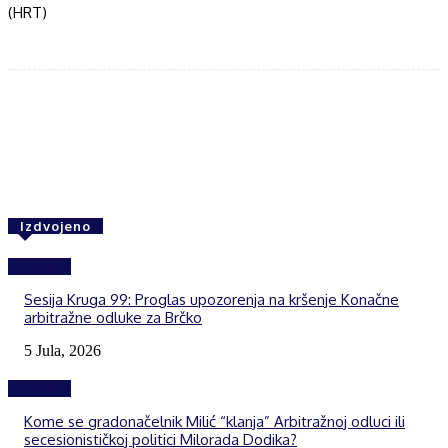
(HRT)
Facebook
Twitter
WhatsApp
Izdvojeno
Izdvojeno
Sesija Kruga 99: Proglas upozorenja na kršenje Konačne
arbitražne odluke za Brčko
5 Jula, 2026
Izdvojeno
Kome se gradonačelnik Milić “klanja” Arbitražnoj odluci ili
secesionističkoj politici Milorada Dodika?