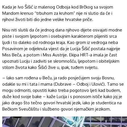
Kada je Ivo Šišić iz malenog Odboja kod Brčkog sa svojom
Mandom krenuo “trbuhom za kruhom” nije ni slutio da će i
njihovi životi biti dio jedne velike hrvatske priče.
Nisu niti slutili da će jednog dana njihovo dijete osvajati modne
piste i svojom ljepotom i osebujnim karakterom plijeniti srca
ljudi i to daleko od rodnoga kraja. Kao grom iz vedroga neba
Posavinom je odjeknula vijest da je Lucija Šišić postala najprije
Miss Beča, a potom i Miss Austrije. Ekipa HRT-a imala je čast
upoznati Luciju i zadiviti se skromnošću, ljepotom i obiteljskim
stilom života kako Šišići žive u, ipak, tuđem svijetu.
– Iako sam rođena u Beču, ja rado posjećujem svoju Bosnu,
odakle su mi i tata i mama (Dubrave – Odboj i Ulović). Tamo se
mogu odmoriti, opustiti kako treba pogotovo ljeti kad budem,
duže kod svoje bake – kaže Lucija i s ponosom ističe kako joj je
jako drago što tečno govori hrvatski jezik, iako je studentica na
Bečkom Sveučilištu i službeno govori njemačkim jezikom.