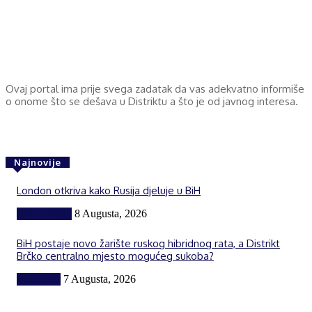
Ovaj portal ima prije svega zadatak da vas adekvatno informiše
o onome što se dešava u Distriktu a što je od javnog interesa.
Najnovije
London otkriva kako Rusija djeluje u BiH
BiH i region
8 Augusta, 2026
BiH postaje novo žarište ruskog hibridnog rata, a Distrikt
Brčko centralno mjesto mogućeg sukoba?
Komentar
7 Augusta, 2026