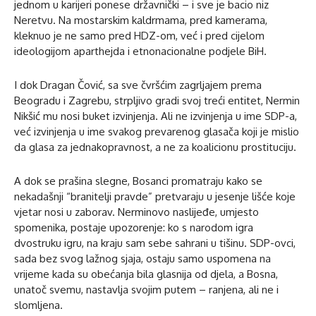
jednom u karijeri ponese državnički – i sve je bacio niz
Neretvu. Na mostarskim kaldrmama, pred kamerama,
kleknuo je ne samo pred HDZ-om, već i pred cijelom
ideologijom aparthejda i etnonacionalne podjele BiH.
I dok Dragan Čović, sa sve čvršćim zagrljajem prema
Beogradu i Zagrebu, strpljivo gradi svoj treći entitet, Nermin
Nikšić mu nosi buket izvinjenja. Ali ne izvinjenja u ime SDP-a,
već izvinjenja u ime svakog prevarenog glasača koji je mislio
da glasa za jednakopravnost, a ne za koalicionu prostituciju.
A dok se prašina slegne, Bosanci promatraju kako se
nekadašnji “branitelji pravde” pretvaraju u jesenje lišće koje
vjetar nosi u zaborav. Nerminovo naslijeđe, umjesto
spomenika, postaje upozorenje: ko s narodom igra
dvostruku igru, na kraju sam sebe sahrani u tišinu. SDP-ovci,
sada bez svog lažnog sjaja, ostaju samo uspomena na
vrijeme kada su obećanja bila glasnija od djela, a Bosna,
unatoč svemu, nastavlja svojim putem – ranjena, ali ne i
slomljena.