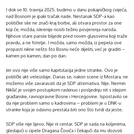
I dok se 10. travnja 2025. budimo u danu pokajničkog cvijeća,
nad Bosnom je ipaki tračak nade. Nestanak SDP-a kao
političke sile ne znači kraj borbe, ali otvara prostor za one
koji će, možda, iskrenije nositi težinu povjerenja naroda.
Njihove stare parole blijede pred novim glasovima koji traže
pravdu, a ne fotelje. I možda, samo možda, iz pepela ove
propasti nikne nešto što Bosnu neće dijeliti, već je graditi –
kamen po kamen, dan po dan.
Jer ovo nije više samo kapitulacija jedne stranke. Ovo je
politički akt veleizdaje. Danas se, nakon scene iz Mostara, ne
možemo više zavaravati da je SDP alternativa. Nije. Nermin
Nikšić je svojim postupkom raskinuo i posljednju nit s idejom
građanske, ravnopravne Bosne i Hercegovine. Ispostavilo se
da nije problem samo u kadrovima – problem je u DNK-u
stranke koja je odavno prestala biti ono što tvrdi da jeste.
SDP više nije lijevo. Nije ni centar. SDP je sada na koljenima,
gledajući u cipele Dragana Čovića i čekajući da mu dozvoli