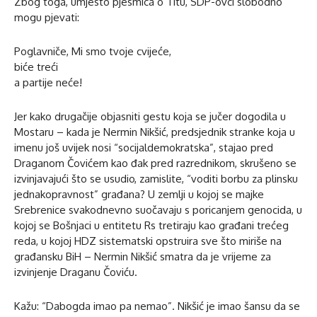
Zbog toga, umjesto pjesmica o Titu, SDP-ovci slobodno
mogu pjevati:
Poglavniče, Mi smo tvoje cvijeće,
biće treći
a partije neće!
Jer kako drugačije objasniti gestu koja se jučer dogodila u
Mostaru – kada je Nermin Nikšić, predsjednik stranke koja u
imenu još uvijek nosi “socijaldemokratska”, stajao pred
Draganom Čovićem kao đak pred razrednikom, skrušeno se
izvinjavajući što se usudio, zamislite, “voditi borbu za plinsku
jednakopravnost” građana? U zemlji u kojoj se majke
Srebrenice svakodnevno suočavaju s poricanjem genocida, u
kojoj se Bošnjaci u entitetu Rs tretiraju kao građani trećeg
reda, u kojoj HDZ sistematski opstruira sve što miriše na
građansku BiH – Nermin Nikšić smatra da je vrijeme za
izvinjenje Draganu Čoviću.
Kažu: “Dabogda imao pa nemao”. Nikšić je imao šansu da se