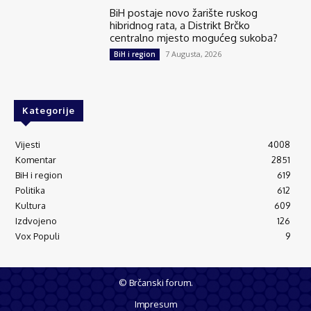
BiH postaje novo žarište ruskog
hibridnog rata, a Distrikt Brčko
centralno mjesto mogućeg sukoba?
7 Augusta, 2026
BiH i region
Kategorije
Vijesti
4008
Komentar
2851
BiH i region
619
Politika
612
Kultura
609
Izdvojeno
126
Vox Populi
9
© Brčanski forum.
Impresum