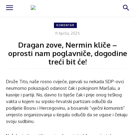
KOMENTAR
11 Aprila, 2025
Dragan zove, Nermin kliče –
oprosti nam poglavniče, dogodine
treći bit će!
Druže Tito, naše rosno cvijeće, pjevali su nekada SDP-ovci
neumorno pokazujući odanost čak i pokojnom Maršalu, a
kasnije i partiji. No, davno to bješe čak i prije onog teškog
vakta u kojem su srpsko-hrvatski partizani odlučili da
podijele Bosnu i Hercegovinu, a bosanski “vječni komunisti”
umjesto organizovanja u ilegalu odlučili da se ugase i čekaju
svoju sudbinu.