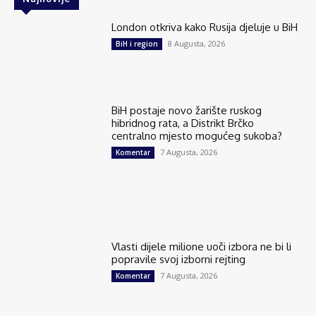
London otkriva kako Rusija djeluje u BiH
8 Augusta, 2026
BiH i region
BiH postaje novo žarište ruskog
hibridnog rata, a Distrikt Brčko
centralno mjesto mogućeg sukoba?
7 Augusta, 2026
Komentar
Vlasti dijele milione uoči izbora ne bi li
popravile svoj izborni rejting
7 Augusta, 2026
Komentar