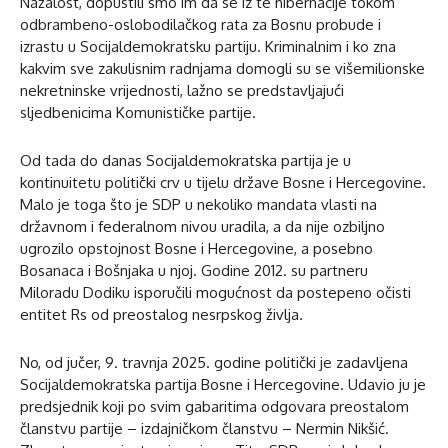
Nažalost, dopustili smo im da se iz te hibernacije tokom
odbrambeno-oslobodilačkog rata za Bosnu probude i
izrastu u Socijaldemokratsku partiju. Kriminalnim i ko zna
kakvim sve zakulisnim radnjama domogli su se višemilionske
nekretninske vrijednosti, lažno se predstavljajući
sljedbenicima Komunističke partije.
Od tada do danas Socijaldemokratska partija je u
kontinuitetu politički crv u tijelu države Bosne i Hercegovine.
Malo je toga što je SDP u nekoliko mandata vlasti na
državnom i federalnom nivou uradila, a da nije ozbiljno
ugrozilo opstojnost Bosne i Hercegovine, a posebno
Bosanaca i Bošnjaka u njoj. Godine 2012. su partneru
Miloradu Dodiku isporučili mogućnost da postepeno očisti
entitet Rs od preostalog nesrpskog življa.
No, od jučer, 9. travnja 2025. godine politički je zadavljena
Socijaldemokratska partija Bosne i Hercegovine. Udavio ju je
predsjednik koji po svim gabaritima odgovara preostalom
članstvu partije – izdajničkom članstvu – Nermin Nikšić.