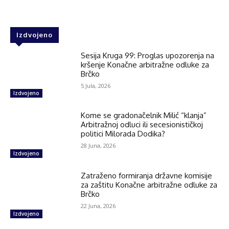
Izdvojeno
Sesija Kruga 99: Proglas upozorenja na
kršenje Konačne arbitražne odluke za
Brčko
5 Jula, 2026
Izdvojeno
Kome se gradonačelnik Milić “klanja”
Arbitražnoj odluci ili secesionističkoj
politici Milorada Dodika?
28 Juna, 2026
Izdvojeno
Zatraženo formiranja državne komisije
za zaštitu Konačne arbitražne odluke za
Brčko
22 Juna, 2026
Izdvojeno