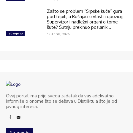
Zašto se problem “Srpske kuće” gura
pod tepih, a Bošnjaci u vlasti i opoziciji,
Supervizor i nadležni organi o tome
šute? Šutnju prekinuo poslanik...
Izdvojeno
19 Aprila, 2026
Ovaj portal ima prije svega zadatak da vas adekvatno
informiše o onome što se dešava u Distriktu a što je od
javnog interesa.
Najnovije