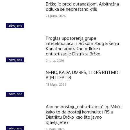
Brčko je pred eutanazijom. Arbitražna
odluka se neprestano krši!
21 Juna, 2026
Izdvojeno
Proglas upozorenja grupe
intelektualaca iz Brčkom zbog kršenja
Konačne arbitražne odluke i
entitetizacije Distrikta Brčko
Izdvojeno
2 Juna, 2026
NENO, KADA UMREŠ, TI ĆEŠ BITI MOJ
BIJELI LEPTIR
18 Maja, 2026
Izdvojeno
Ako ne postoji „entitetizacija“, g. Miliću,
kako to da postoji kontinuitet RS u
Distriktu Brčko, kao što javno
izjavljujete?
Izdvojeno
9 Maja, 2026