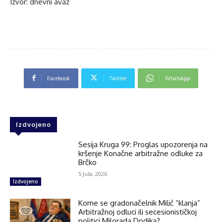
Izvor: dnevni avaz
Facebook
Twitter
WhatsApp
Izdvojeno
Sesija Kruga 99: Proglas upozorenja na
kršenje Konačne arbitražne odluke za
Brčko
5 Jula, 2026
Izdvojeno
Kome se gradonačelnik Milić “klanja”
Arbitražnoj odluci ili secesionističkoj
politici Milorada Dodika?