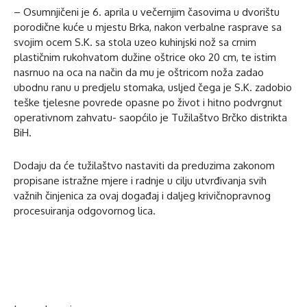
– Osumnjičeni je 6. aprila u večernjim časovima u dvorištu
porodične kuće u mjestu Brka, nakon verbalne rasprave sa
svojim ocem S.K. sa stola uzeo kuhinjski nož sa crnim
plastičnim rukohvatom dužine oštrice oko 20 cm, te istim
nasrnuo na oca na način da mu je oštricom noža zadao
ubodnu ranu u predjelu stomaka, usljed čega je S.K. zadobio
teške tjelesne povrede opasne po život i hitno podvrgnut
operativnom zahvatu- saopćilo je Tužilaštvo Brčko distrikta
BiH.
Dodaju da će tužilaštvo nastaviti da preduzima zakonom
propisane istražne mjere i radnje u cilju utvrđivanja svih
važnih činjenica za ovaj događaj i daljeg krivičnopravnog
procesuiranja odgovornog lica.