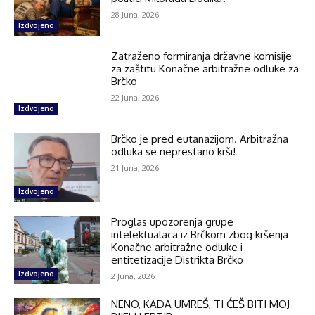
28 Juna, 2026
Izdvojeno
Zatraženo formiranja državne komisije
za zaštitu Konačne arbitražne odluke za
Brčko
22 Juna, 2026
Izdvojeno
Brčko je pred eutanazijom. Arbitražna
odluka se neprestano krši!
21 Juna, 2026
Izdvojeno
Proglas upozorenja grupe
intelektualaca iz Brčkom zbog kršenja
Konačne arbitražne odluke i
entitetizacije Distrikta Brčko
Izdvojeno
2 Juna, 2026
NENO, KADA UMREŠ, TI ĆEŠ BITI MOJ