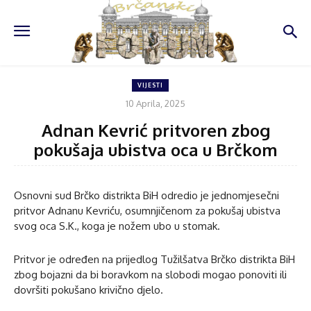
VIJESTI
10 Aprila, 2025
Adnan Kevrić pritvoren zbog
pokušaja ubistva oca u Brčkom
Osnovni sud Brčko distrikta BiH odredio je jednomjesečni
pritvor Adnanu Kevriću, osumnjičenom za pokušaj ubistva
svog oca S.K., koga je nožem ubo u stomak.
Pritvor je određen na prijedlog Tužilšatva Brčko distrikta BiH
zbog bojazni da bi boravkom na slobodi mogao ponoviti ili
dovršiti pokušano krivično djelo.