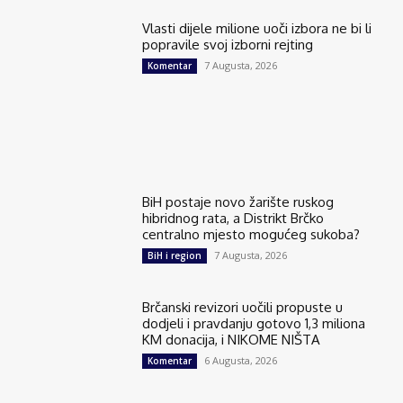
Vlasti dijele milione uoči izbora ne bi li
popravile svoj izborni rejting
7 Augusta, 2026
Komentar
BiH postaje novo žarište ruskog
hibridnog rata, a Distrikt Brčko
centralno mjesto mogućeg sukoba?
7 Augusta, 2026
BiH i region
Brčanski revizori uočili propuste u
dodjeli i pravdanju gotovo 1,3 miliona
KM donacija, i NIKOME NIŠTA
6 Augusta, 2026
Komentar