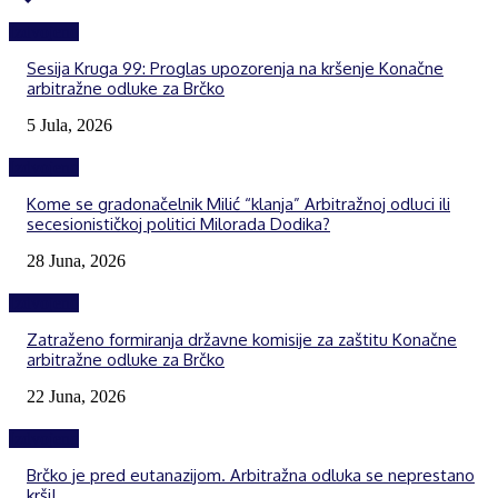
Izdvojeno
Sesija Kruga 99: Proglas upozorenja na kršenje Konačne
arbitražne odluke za Brčko
5 Jula, 2026
Izdvojeno
Kome se gradonačelnik Milić “klanja” Arbitražnoj odluci ili
secesionističkoj politici Milorada Dodika?
28 Juna, 2026
Izdvojeno
Zatraženo formiranja državne komisije za zaštitu Konačne
arbitražne odluke za Brčko
22 Juna, 2026
Izdvojeno
Brčko je pred eutanazijom. Arbitražna odluka se neprestano
krši!