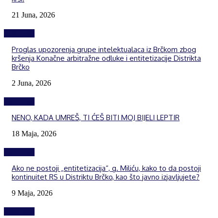
21 Juna, 2026
Izdvojeno
Proglas upozorenja grupe intelektualaca iz Brčkom zbog
kršenja Konačne arbitražne odluke i entitetizacije Distrikta
Brčko
2 Juna, 2026
Izdvojeno
NENO, KADA UMREŠ, TI ĆEŠ BITI MOJ BIJELI LEPTIR
18 Maja, 2026
Izdvojeno
Ako ne postoji „entitetizacija“, g. Miliću, kako to da postoji
kontinuitet RS u Distriktu Brčko, kao što javno izjavljujete?
9 Maja, 2026
Izdvojeno