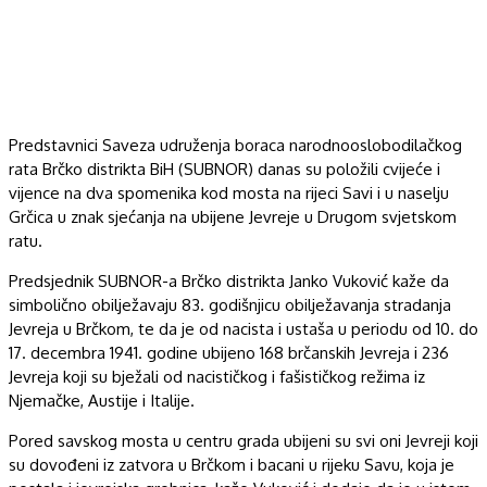
Predstavnici Saveza udruženja boraca narodnooslobodilačkog
rata Brčko distrikta BiH (SUBNOR) danas su položili cvijeće i
vijence na dva spomenika kod mosta na rijeci Savi i u naselju
Grčica u znak sjećanja na ubijene Jevreje u Drugom svjetskom
ratu.
Predsjednik SUBNOR-a Brčko distrikta Janko Vuković kaže da
simbolično obilježavaju 83. godišnjicu obilježavanja stradanja
Jevreja u Brčkom, te da je od nacista i ustaša u periodu od 10. do
17. decembra 1941. godine ubijeno 168 brčanskih Jevreja i 236
Jevreja koji su bježali od nacističkog i fašističkog režima iz
Njemačke, Austije i Italije.
Pored savskog mosta u centru grada ubijeni su svi oni Jevreji koji
su dovođeni iz zatvora u Brčkom i bacani u rijeku Savu, koja je