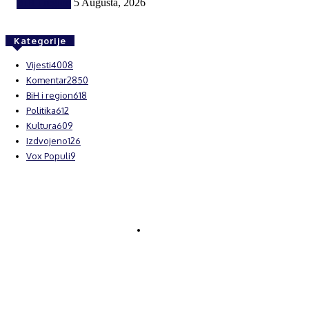
BiH i region
5 Augusta, 2026
Kategorije
Vijesti
4008
Komentar
2850
BiH i region
618
Politika
612
Kultura
609
Izdvojeno
126
Vox Populi
9
© Brčanski forum.
Impresum