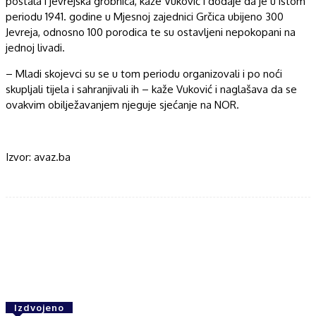
postala i jevrejska grobnica, kaže Vuković i dodaje da je u istom
periodu 1941. godine u Mjesnoj zajednici Grčica ubijeno 300
Jevreja, odnosno 100 porodica te su ostavljeni nepokopani na
jednoj livadi.
– Mladi skojevci su se u tom periodu organizovali i po noći
skupljali tijela i sahranjivali ih – kaže Vuković i naglašava da se
ovakvim obilježavanjem njeguje sjećanje na NOR.
Izvor: avaz.ba
Facebook
Twitter
WhatsApp
Izdvojeno