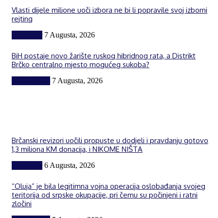
Vlasti dijele milione uoči izbora ne bi li popravile svoj izborni
rejting
Komentar
7 Augusta, 2026
BiH postaje novo žarište ruskog hibridnog rata, a Distrikt
Brčko centralno mjesto mogućeg sukoba?
BiH i region
7 Augusta, 2026
Brčanski revizori uočili propuste u dodjeli i pravdanju gotovo
1,3 miliona KM donacija, i NIKOME NIŠTA
Komentar
6 Augusta, 2026
“Oluja” je bila legitimna vojna operacija oslobađanja svojeg
teritorija od srpske okupacije, pri čemu su počinjeni i ratni
zločini