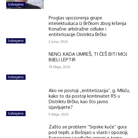
Izdvojeno
Proglas upozorenja grupe
intelektualaca iz Brčkom zbog kršenja
Konačne arbitražne odluke i
entitetizacije Distrikta Brčko
Izdvojeno
2 Juna, 2026
NENO, KADA UMREŠ, TI ĆEŠ BITI MOJ
BIJELI LEPTIR
18 Maja, 2026
Izdvojeno
Ako ne postoji „entitetizacija“, g. Miliću,
kako to da postoji kontinuitet RS u
Distriktu Brčko, kao što javno
izjavljujete?
Izdvojeno
9 Maja, 2026
Zašto se problem “Srpske kuće” gura
pod tepih, a Bošnjaci u vlasti i opoziciji,
Supervizor i nadležni organi o tome