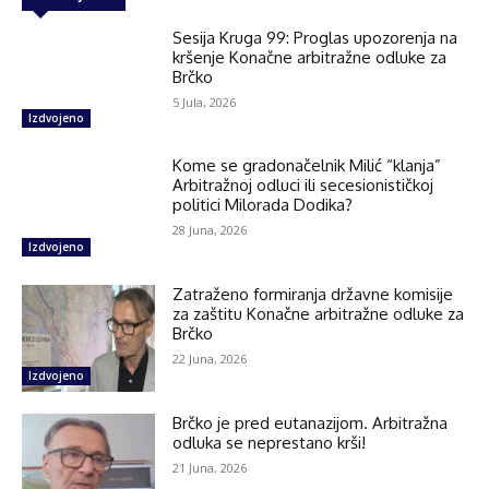
Sesija Kruga 99: Proglas upozorenja na
kršenje Konačne arbitražne odluke za
Brčko
5 Jula, 2026
Izdvojeno
Kome se gradonačelnik Milić “klanja”
Arbitražnoj odluci ili secesionističkoj
politici Milorada Dodika?
28 Juna, 2026
Izdvojeno
Zatraženo formiranja državne komisije
za zaštitu Konačne arbitražne odluke za
Brčko
22 Juna, 2026
Izdvojeno
Brčko je pred eutanazijom. Arbitražna
odluka se neprestano krši!
21 Juna, 2026