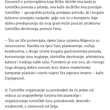
Govoreći o potencijalima koje Brčko distrikt ima kada je
turistička ponuda u pitanju, ona kaže da Brčko ima povoljan
turističko – geografski položaj, prelijepu prirodu, ali i bogato
kulturno-istorijsko nasljeđe, gdje sve to u kompletu daje
dobru predispoziciju da ovaj grad može postati atraktivna
turistička destinacija, prenosi Fena.
– Što se tiče potencijala, rijeka Sava i planina Majevica su
neizostavne. Nautika na rijeci Savi, planinarenje, vožnja
kvadrovima, s druge strane bogata gastronomska ponuda,
konzumacije vina, kuglanje, izletničke destinacije, arhitektura,
kultura i tradicija naših sela. Potrebno je sve ovo, ali i mnogo
toga drugog dobro uvezati, kroz dobre marketinske
kampanje plasirati i razviti svijest šta zapravo imamo – kaže
Damjanović.
Iz Turističke organizacije su predvidjeli da će jedan od
vidova za unaprjeđenje turizma biti planiranje i
organizovanje turističkih tura, poludnevnih, dnevnih i
trodnevnih, u zavisnosti od želja.