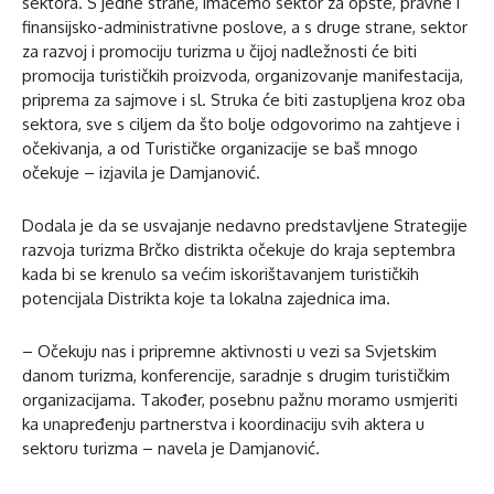
sektora. S jedne strane, imaćemo sektor za opšte, pravne i
finansijsko-administrativne poslove, a s druge strane, sektor
za razvoj i promociju turizma u čijoj nadležnosti će biti
promocija turističkih proizvoda, organizovanje manifestacija,
priprema za sajmove i sl. Struka će biti zastupljena kroz oba
sektora, sve s ciljem da što bolje odgovorimo na zahtjeve i
očekivanja, a od Turističke organizacije se baš mnogo
očekuje – izjavila je Damjanović.
Dodala je da se usvajanje nedavno predstavljene Strategije
razvoja turizma Brčko distrikta očekuje do kraja septembra
kada bi se krenulo sa većim iskorištavanjem turističkih
potencijala Distrikta koje ta lokalna zajednica ima.
– Očekuju nas i pripremne aktivnosti u vezi sa Svjetskim
danom turizma, konferencije, saradnje s drugim turističkim
organizacijama. Također, posebnu pažnu moramo usmjeriti
ka unapređenju partnerstva i koordinaciju svih aktera u
sektoru turizma – navela je Damjanović.