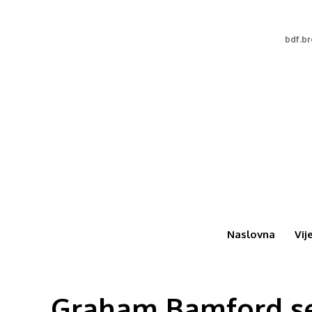
bdf.b
Naslovna
Vij
Graham Bamford se 