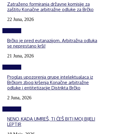
Zatraženo formiranja državne komisije za
zaštitu Konačne arbitražne odluke za Brčko
22 Juna, 2026
Izdvojeno
Brčko je pred eutanazijom. Arbitražna odluka
se neprestano krši!
21 Juna, 2026
Izdvojeno
Proglas upozorenja grupe intelektualaca iz
Brčkom zbog kršenja Konačne arbitražne
odluke i entitetizacije Distrikta Brčko
2 Juna, 2026
Izdvojeno
NENO, KADA UMREŠ, TI ĆEŠ BITI MOJ BIJELI
LEPTIR