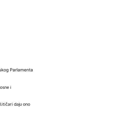
nskog Parlamenta
Bosne i
itičari daju ono