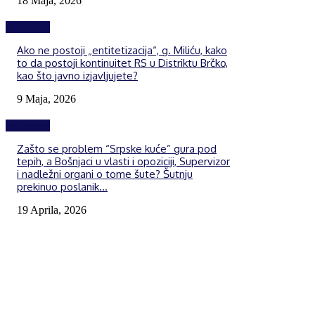
18 Maja, 2026
Izdvojeno
Ako ne postoji „entitetizacija“, g. Miliću, kako
to da postoji kontinuitet RS u Distriktu Brčko,
kao što javno izjavljujete?
9 Maja, 2026
Izdvojeno
Zašto se problem “Srpske kuće” gura pod
tepih, a Bošnjaci u vlasti i opoziciji, Supervizor
i nadležni organi o tome šute? Šutnju
prekinuo poslanik...
19 Aprila, 2026