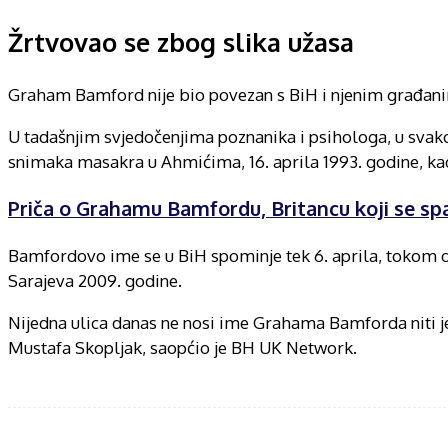
Žrtvovao se zbog slika užasa
Graham Bamford nije bio povezan s BiH i njenim građanima
U tadašnjim svjedočenjima poznanika i psihologa, u svakoj
snimaka masakra u Ahmićima, 16. aprila 1993. godine, kad
Priča o Grahamu Bamfordu, Britancu koji se s
Bamfordovo ime se u BiH spominje tek 6. aprila, tokom 
Sarajeva 2009. godine.
Nijedna ulica danas ne nosi ime Grahama Bamforda niti j
Mustafa Skopljak, saopćio je BH UK Network.