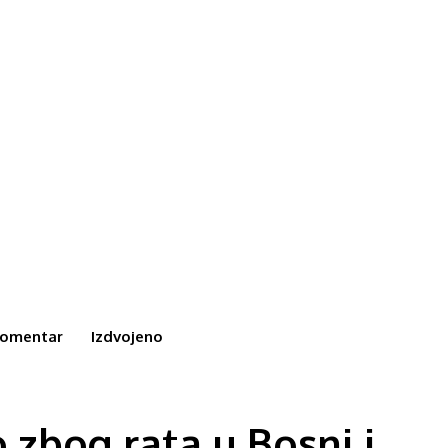
omentar
Izdvojeno
zbog rata u Bosni i