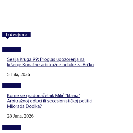
Share
F
Izdvojeno
Izdvojeno
Sesija Kruga 99: Proglas upozorenja na
kršenje Konačne arbitražne odluke za Brčko
5 Jula, 2026
Izdvojeno
Kome se gradonačelnik Milić “klanja”
Arbitražnoj odluci ili secesionističkoj politici
Milorada Dodika?
28 Juna, 2026
Izdvojeno