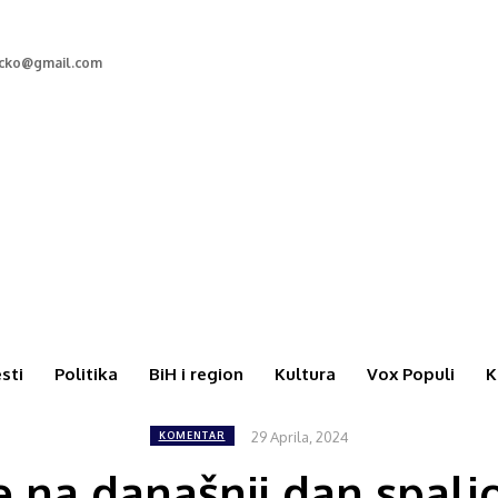
rcko@gmail.com
esti
Politika
BiH i region
Kultura
Vox Populi
K
29 Aprila, 2024
KOMENTAR
na današnji dan spalio 