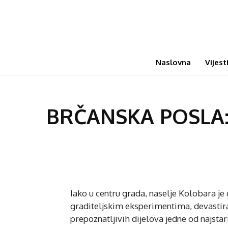
Naslovna
Vijest
BRČANSKA POSLA:
Iako u centru grada, naselje Kolobara j
graditeljskim eksperimentima, devastira
prepoznatljivih dijelova jedne od najsta