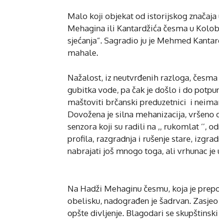
Malo koji objekat od istorijskog značaja 
Mehagina ili Kantardžića česma u Koloba
sjećanja“. Sagradio ju je Mehmed Kantard
mahale.
Nažalost, iz neutvrđenih razloga, česma j
gubitka vode, pa čak je došlo i do potpu
maštoviti brčanski preduzetnici i neimari
Dovožena je silna mehanizacija, vršeno 
senzora koji su radili na ,, rukomlat ‘’,
profila, razgradnja i rušenje stare, izgr
nabrajati još mnogo toga, ali vrhunac je 
Na Hadži Mehaginu česmu, koja je prepo
obelisku, nadograđen je šadrvan. Zasjeo
opšte divljenje. Blagodari se skupštinski p