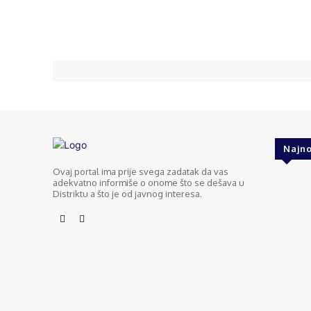
Fac
Share
Najno
Ovaj portal ima prije svega zadatak da vas
adekvatno informiše o onome što se dešava u
Distriktu a što je od javnog interesa.