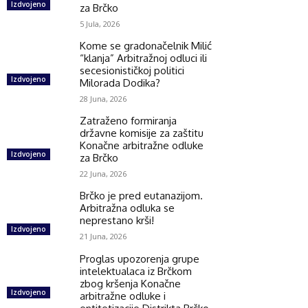
Izdvojeno
za Brčko
5 Jula, 2026
Kome se gradonačelnik Milić
“klanja” Arbitražnoj odluci ili
secesionističkoj politici
Izdvojeno
Milorada Dodika?
28 Juna, 2026
Zatraženo formiranja
državne komisije za zaštitu
Konačne arbitražne odluke
Izdvojeno
za Brčko
22 Juna, 2026
Brčko je pred eutanazijom.
Arbitražna odluka se
neprestano krši!
Izdvojeno
21 Juna, 2026
Proglas upozorenja grupe
intelektualaca iz Brčkom
zbog kršenja Konačne
Izdvojeno
arbitražne odluke i