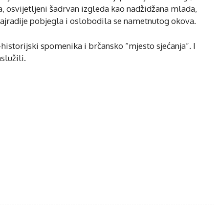
, osvijetljeni šadrvan izgleda kao nadžidžana mlada,
 najradije pobjegla i oslobodila se nametnutog okova.
historijski spomenika i brčansko “mjesto sjećanja”. I
služili.