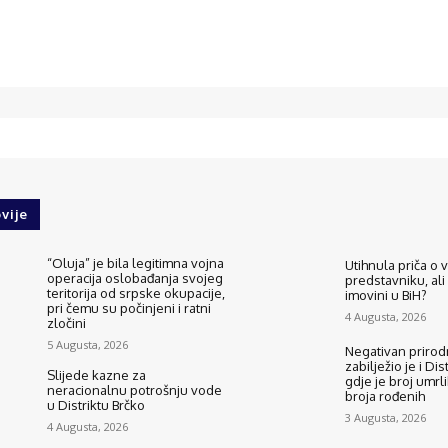
ebook
Twitter
WhatsApp
vije
“Oluja” je bila legitimna vojna
Utihnula priča o
operacija oslobađanja svojeg
predstavniku, ali
teritorija od srpske okupacije,
imovini u BiH?
pri čemu su počinjeni i ratni
4 Augusta, 2026
zločini
5 Augusta, 2026
Negativan prirodn
zabilježio je i Dis
Slijede kazne za
gdje je broj umrli
neracionalnu potrošnju vode
broja rođenih
u Distriktu Brčko
3 Augusta, 2026
4 Augusta, 2026