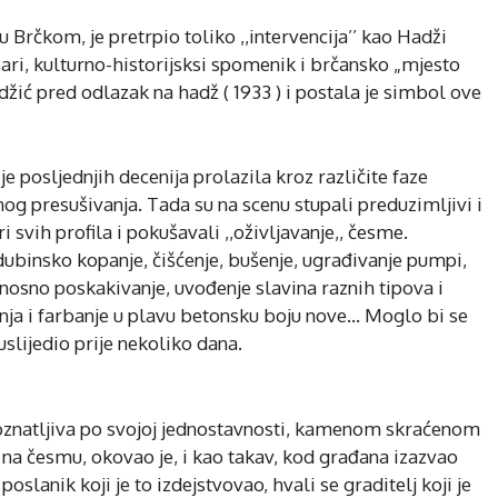
u Brčkom, je pretrpio toliko ,,intervencija’’ kao Hadži
ri, kulturno-historijsksi spomenik i brčansko „mjesto
žić pred odlazak na hadž ( 1933 ) i postala je simbol ove
e posljednjih decenija prolazila kroz različite faze
nog presušivanja. Tada su na scenu stupali preduzimljivi i
 svih profila i pokušavali ,,oživljavanje,, česme.
dubinsko kopanje, čišćenje, bušenje, ugrađivanje pumpi,
 odnosno poskakivanje, uvođenje slavina raznih tipova i
adnja i farbanje u plavu betonsku boju nove… Moglo bi se
uslijedio prije nekoliko dana.
znatljiva po svojoj jednostavnosti, kamenom skraćenom
 na česmu, okovao je, i kao takav, kod građana izazvao
oslanik koji je to izdejstvovao, hvali se graditelj koji je