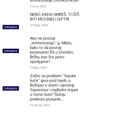
entitetizacije Distrikta Brčko
2 Juna, 2026
NENO, KADA UMREŠ, TI ĆEŠ
BITI MOJ BIJELI LEPTIR
18 Maja, 2026
Izdvojeno
Ako ne postoji
„entitetizacija“, g. Miliću,
kako to da postoji
Izdvojeno
kontinuitet RS u Distriktu
Brčko, kao što javno
izjavljujete?
9 Maja, 2026
Zašto se problem “Srpske
kuće” gura pod tepih, a
Bošnjaci u vlasti i opoziciji,
Izdvojeno
Supervizor i nadležni organi
o tome šute? Šutnju
prekinuo poslanik...
19 Aprila, 2026