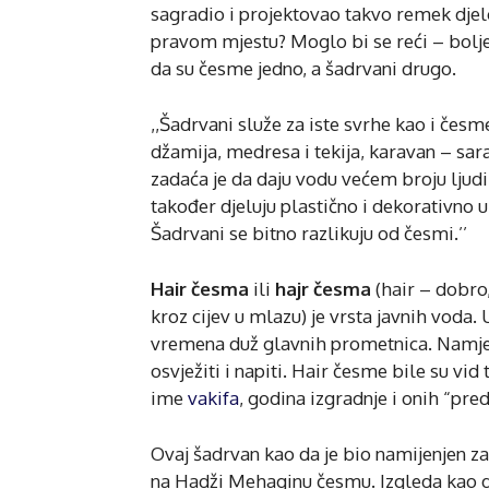
sagradio i projektovao takvo remek djelo
pravom mjestu? Moglo bi se reći – bolje 
da su česme jedno, a šadrvani drugo.
,,Šadrvani služe za iste svrhe kao i čes
džamija, medresa i tekija, karavan – sar
zadaća je da daju vodu većem broju ljudi
također djeluju plastično i dekorativno u
Šadrvani se bitno razlikuju od česmi.’’
Hair česma
ili
hajr česma
(hair – dobro
kroz cijev u mlazu) je vrsta javnih voda
vremena duž glavnih prometnica. Namjen
osvježiti i napiti. Hair česme bile su vid
ime
vakifa
, godina izgradnje i onih “pre
Ovaj šadrvan kao da je bio namijenjen za 
na Hadži Mehaginu česmu. Izgleda kao da je