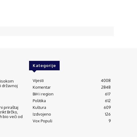
Kategorije
Vijesti
4008
 visokom
 i državnoj
Komentar
2848
BiH i region
617
Politika
612
Kultura
609
i priraštaj
trikt Brčko,
Izdvojeno
126
h bio veći od
Vox Populi
9