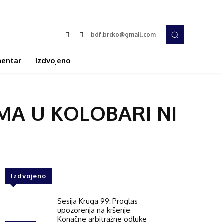
bdf.brcko@gmail.com
entar
Izdvojeno
MA U KOLOBARI NI
Izdvojeno
Sesija Kruga 99: Proglas
upozorenja na kršenje
Konačne arbitražne odluke