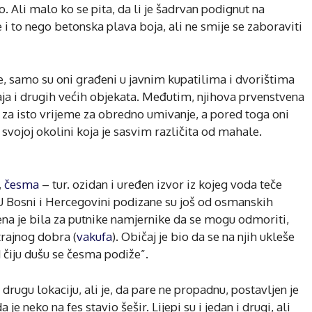
. Ali malo ko se pita, da li je šadrvan podignut na
i to nego betonska plava boja, ali ne smije se zaboraviti
me, samo su oni građeni u javnim kupatilima i dvorištima
aja i drugih većih objekata. Međutim, njihova prvenstvena
 za isto vrijeme za obredno umivanje, a pored toga oni
 svojoj okolini koja je sasvim različita od mahale.
,
česma
– tur. ozidan i uređen izvor iz kojeg voda teče
. U Bosni i Hercegovini podizane su još od osmanskih
a je bila za putnike namjernike da se mogu odmoriti,
 trajnog dobra (
vakufa
). Običaj je bio da se na njih ukleše
d čiju dušu se česma podiže”.
drugu lokaciju, ali je, da pare ne propadnu, postavljen je
 neko na fes stavio šešir. Lijepi su i jedan i drugi, ali