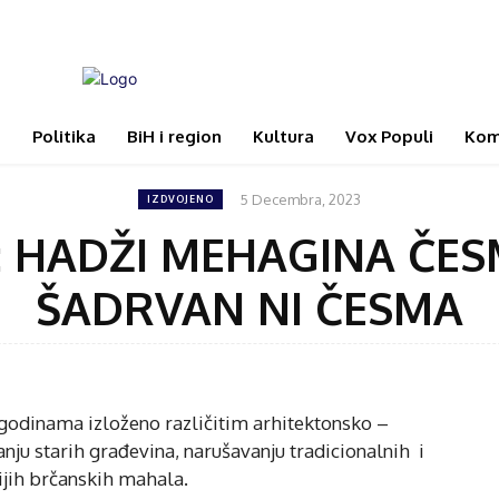
i
Politika
BiH i region
Kultura
Vox Populi
Kom
5 Decembra, 2023
IZDVOJENO
 HADŽI MEHAGINA ČES
ŠADRVAN NI ČESMA
e godinama izloženo različitim arhitektonsko –
nju starih građevina, narušavanju tradicionalnih i
rijih brčanskih mahala.