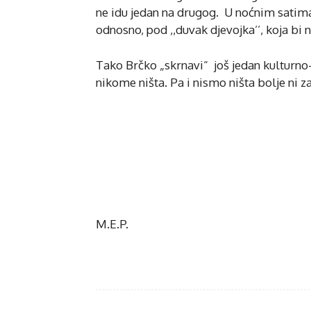
ne idu jedan na drugog. U noćnim satima
odnosno, pod ,,duvak djevojka’’, koja bi
Tako Brčko „skrnavi“ još jedan kulturno-
nikome ništa. Pa i nismo ništa bolje ni za
M.E.P.