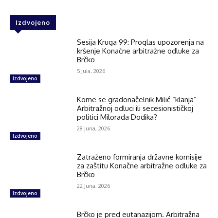
Izdvojeno
Sesija Kruga 99: Proglas upozorenja na
kršenje Konačne arbitražne odluke za
Brčko
5 Jula, 2026
Izdvojeno
Kome se gradonačelnik Milić “klanja”
Arbitražnoj odluci ili secesionističkoj
politici Milorada Dodika?
28 Juna, 2026
Izdvojeno
Zatraženo formiranja državne komisije
za zaštitu Konačne arbitražne odluke za
Brčko
22 Juna, 2026
Izdvojeno
Brčko je pred eutanazijom. Arbitražna