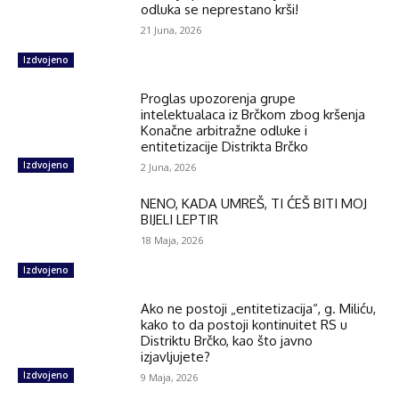
odluka se neprestano krši!
21 Juna, 2026
Izdvojeno
Proglas upozorenja grupe
intelektualaca iz Brčkom zbog kršenja
Konačne arbitražne odluke i
entitetizacije Distrikta Brčko
Izdvojeno
2 Juna, 2026
NENO, KADA UMREŠ, TI ĆEŠ BITI MOJ
BIJELI LEPTIR
18 Maja, 2026
Izdvojeno
Ako ne postoji „entitetizacija“, g. Miliću,
kako to da postoji kontinuitet RS u
Distriktu Brčko, kao što javno
izjavljujete?
Izdvojeno
9 Maja, 2026