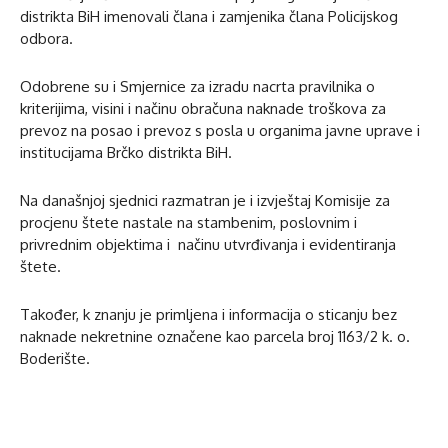
distrikta BiH imenovali člana i zamjenika člana Policijskog
odbora.
Odobrene su i Smjernice za izradu nacrta pravilnika o
kriterijima, visini i načinu obračuna naknade troškova za
prevoz na posao i prevoz s posla u organima javne uprave i
institucijama Brčko distrikta BiH.
Na današnjoj sjednici razmatran je i izvještaj Komisije za
procjenu štete nastale na stambenim, poslovnim i
privrednim objektima i načinu utvrđivanja i evidentiranja
štete.
Također, k znanju je primljena i informacija o sticanju bez
naknade nekretnine označene kao parcela broj 1163/2 k. o.
Boderište.