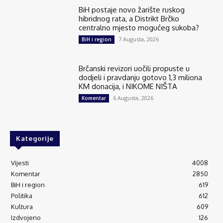
BiH postaje novo žarište ruskog
hibridnog rata, a Distrikt Brčko
centralno mjesto mogućeg sukoba?
7 Augusta, 2026
BiH i region
Brčanski revizori uočili propuste u
dodjeli i pravdanju gotovo 1,3 miliona
KM donacija, i NIKOME NIŠTA
6 Augusta, 2026
Komentar
Kategorije
Vijesti
4008
Komentar
2850
BiH i region
619
Politika
612
Kultura
609
Izdvojeno
126