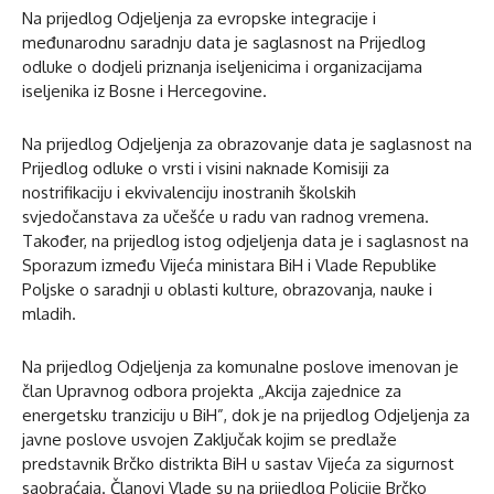
Na prijedlog Odjeljenja za evropske integracije i
međunarodnu saradnju data je saglasnost na Prijedlog
odluke o dodjeli priznanja iseljenicima i organizacijama
iseljenika iz Bosne i Hercegovine.
Na prijedlog Odjeljenja za obrazovanje data je saglasnost na
Prijedlog odluke o vrsti i visini naknade Komisiji za
nostrifikaciju i ekvivalenciju inostranih školskih
svjedočanstava za učešće u radu van radnog vremena.
Također, na prijedlog istog odjeljenja data je i saglasnost na
Sporazum između Vijeća ministara BiH i Vlade Republike
Poljske o saradnji u oblasti kulture, obrazovanja, nauke i
mladih.
Na prijedlog Odjeljenja za komunalne poslove imenovan je
član Upravnog odbora projekta „Akcija zajednice za
energetsku tranziciju u BiH”, dok je na prijedlog Odjeljenja za
javne poslove usvojen Zaključak kojim se predlaže
predstavnik Brčko distrikta BiH u sastav Vijeća za sigurnost
saobraćaja. Članovi Vlade su na prijedlog Policije Brčko