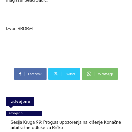
magistar Sead Šadić.
Izvor: RBDBiH
Facebook
Twitter
WhatsApp
Izdvojeno
Izdvojeno
Sesija Kruga 99: Proglas upozorenja na kršenje Konačne
arbitražne odluke za Brčko