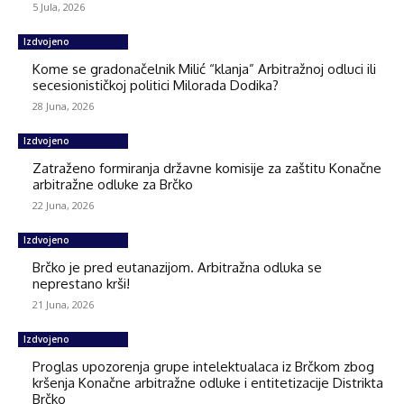
5 Jula, 2026
Izdvojeno
Kome se gradonačelnik Milić “klanja” Arbitražnoj odluci ili
secesionističkoj politici Milorada Dodika?
28 Juna, 2026
Izdvojeno
Zatraženo formiranja državne komisije za zaštitu Konačne
arbitražne odluke za Brčko
22 Juna, 2026
Izdvojeno
Brčko je pred eutanazijom. Arbitražna odluka se
neprestano krši!
21 Juna, 2026
Izdvojeno
Proglas upozorenja grupe intelektualaca iz Brčkom zbog
kršenja Konačne arbitražne odluke i entitetizacije Distrikta
Brčko