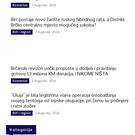
7 Augusta, 2026
Komentar
BiH postaje novo žarište ruskog hibridnog rata, a Distrikt
Brčko centralno mjesto mogućeg sukoba?
7 Augusta, 2026
BiH i region
Brčanski revizori uočili propuste u dodjeli i pravdanju
gotovo 1,3 miliona KM donacija, i NIKOME NIŠTA
6 Augusta, 2026
Komentar
“Oluja” je bila legitimna vojna operacija oslobađanja
svojeg teritorija od srpske okupacije, pri čemu su počinjeni
i ratni zločini
5 Augusta, 2026
BiH i region
Kategorije