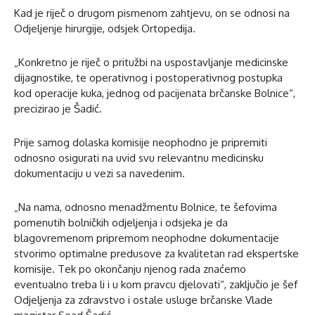
Kad je riječ o drugom pismenom zahtjevu, on se odnosi na
Odjeljenje hirurgije, odsjek Ortopedija.
„Konkretno je riječ o pritužbi na uspostavljanje medicinske
dijagnostike, te operativnog i postoperativnog postupka
kod operacije kuka, jednog od pacijenata brčanske Bolnice“,
precizirao je Šadić.
Prije samog dolaska komisije neophodno je pripremiti
odnosno osigurati na uvid svu relevantnu medicinsku
dokumentaciju u vezi sa navedenim.
„Na nama, odnosno menadžmentu Bolnice, te šefovima
pomenutih bolničkih odjeljenja i odsjeka je da
blagovremenom pripremom neophodne dokumentacije
stvorimo optimalne predusove za kvalitetan rad ekspertske
komisije. Tek po okončanju njenog rada znaćemo
eventualno treba li i u kom pravcu djelovati“, zaključio je šef
Odjeljenja za zdravstvo i ostale usluge brčanske Vlade