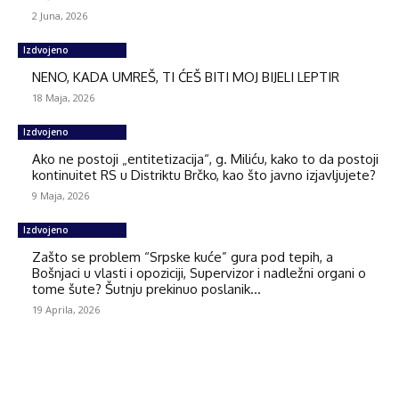
2 Juna, 2026
Izdvojeno
NENO, KADA UMREŠ, TI ĆEŠ BITI MOJ BIJELI LEPTIR
18 Maja, 2026
Izdvojeno
Ako ne postoji „entitetizacija“, g. Miliću, kako to da postoji
kontinuitet RS u Distriktu Brčko, kao što javno izjavljujete?
9 Maja, 2026
Izdvojeno
Zašto se problem “Srpske kuće” gura pod tepih, a
Bošnjaci u vlasti i opoziciji, Supervizor i nadležni organi o
tome šute? Šutnju prekinuo poslanik...
19 Aprila, 2026