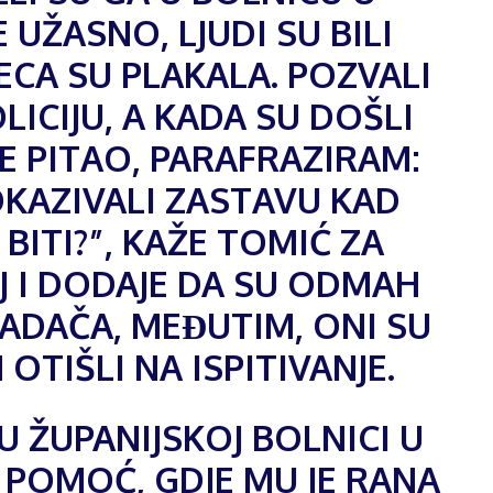
E UŽASNO, LJUDI SU BILI
ECA SU PLAKALA. POZVALI
ICIJU, A KADA SU DOŠLI
JE PITAO, PARAFRAZIRAM:
OKAZIVALI ZASTAVU KAD
BITI?”, KAŽE TOMIĆ ZA
J I DODAJE DA SU ODMAH
PADAČA, MEĐUTIM, ONI SU
OTIŠLI NA ISPITIVANJE.
U ŽUPANIJSKOJ BOLNICI U
 POMOĆ, GDJE MU JE RANA