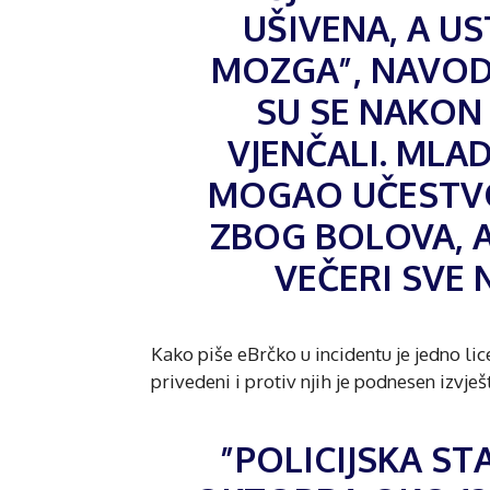
UŠIVENA, A US
MOZGA”, NAVOD
SU SE NAKON 
VJENČALI. MLA
MOGAO UČESTVOV
ZBOG BOLOVA, A 
VEČERI SVE 
Kako piše eBrčko u incidentu je jedno li
privedeni i protiv njih je podnesen izvje
”POLICIJSKA ST