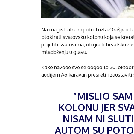
Na magistralnom putu Tuzla-Orašje u Lonč
blokirali svatovsku kolonu koja se kret
prijetili svatovima, otrgnuli hrvatsku za
mladoženju u glavu.
Kako navode sve se dogodilo 30. oktobra
audijem A6 karavan presreli i zaustavili 
“MISLIO SAM
KOLONU JER SVA
NISAM NI SLUT
AUTOM SU POTOM