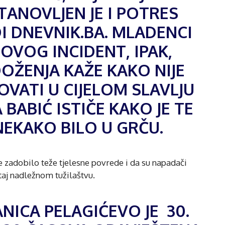
TANOVLJEN JE I POTRES
I DNEVNIK.BA. MLADENCI
OVOG INCIDENT, IPAK,
DOŽENJA KAŽE KAKO NIJE
ATI U CIJELOM SLAVLJU
BABIĆ ISTIČE KAKO JE TE
NEKAKO BILO U GRČU.
ce zadobilo teže tjelesne povrede i da su napadači
štaj nadležnom tužilaštvu.
ANICA PELAGIĆEVO JE 30.