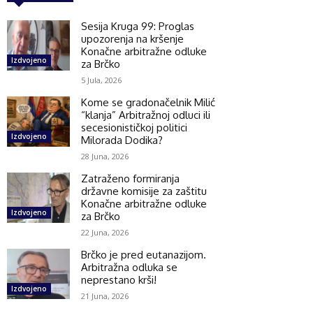
Sesija Kruga 99: Proglas
upozorenja na kršenje
Konačne arbitražne odluke
Izdvojeno
za Brčko
5 Jula, 2026
Kome se gradonačelnik Milić
“klanja” Arbitražnoj odluci ili
secesionističkoj politici
Izdvojeno
Milorada Dodika?
28 Juna, 2026
Zatraženo formiranja
državne komisije za zaštitu
Konačne arbitražne odluke
Izdvojeno
za Brčko
22 Juna, 2026
Brčko je pred eutanazijom.
Arbitražna odluka se
neprestano krši!
Izdvojeno
21 Juna, 2026