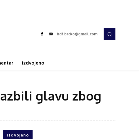
bdf.brcko@gmail.com
entar
Izdvojeno
azbili glavu zbog
Izdvojeno