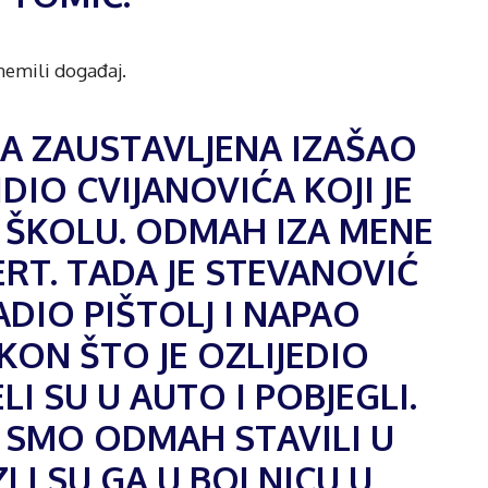
 nemili događaj.
NA ZAUSTAVLJENA IZAŠAO
IDIO CVIJANOVIĆA KOJI JE
 ŠKOLU. ODMAH IZA MENE
ERT. TADA JE STEVANOVIĆ
VADIO PIŠTOLJ I NAPAO
KON ŠTO JE OZLIJEDIO
I SU U AUTO I POBJEGLI.
SMO ODMAH STAVILI U
LI SU GA U BOLNICU U