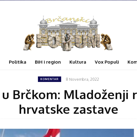
i
Politika
BiH i region
Kultura
Vox Populi
Kom
8 Novembra, 2022
KOMENTAR
a u Brčkom: Mladoženji r
hrvatske zastave