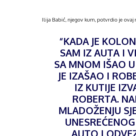
Ilija Babić, njegov kum, potvrdio je ovaj
“KADA JE KOLO
SAM IZ AUTA I V
SA MNOM IŠAO U
JE IZAŠAO I ROB
IZ KUTIJE IZ
ROBERTA. NA
MLADOŽENJU SJEL
UNESREĆENOG 
AUTO I ODVEZ