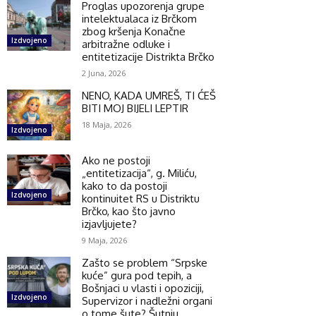
Proglas upozorenja grupe
intelektualaca iz Brčkom
zbog kršenja Konačne
Izdvojeno
arbitražne odluke i
entitetizacije Distrikta Brčko
2 Juna, 2026
NENO, KADA UMREŠ, TI ĆEŠ
BITI MOJ BIJELI LEPTIR
18 Maja, 2026
Izdvojeno
Ako ne postoji
„entitetizacija“, g. Miliću,
kako to da postoji
Izdvojeno
kontinuitet RS u Distriktu
Brčko, kao što javno
izjavljujete?
9 Maja, 2026
Zašto se problem “Srpske
kuće” gura pod tepih, a
Bošnjaci u vlasti i opoziciji,
Izdvojeno
Supervizor i nadležni organi
o tome šute? Šutnju