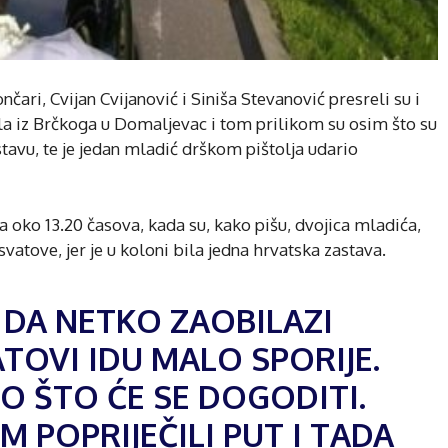
ari, Cvijan Cvijanović i Siniša Stevanović presreli su i
ala iz Brčkoga u Domaljevac i tom prilikom su osim što su
stavu, te je jedan mladić drškom pištolja udario
 oko 13.20 časova, kada su, kako pišu, dvojica mladića,
svatove, jer je u koloni bila jedna hrvatska zastava.
 DA NETKO ZAOBILAZI
TOVI IDU MALO SPORIJE.
IO ŠTO ĆE SE DOGODITI.
 POPRIJEČILI PUT I TADA