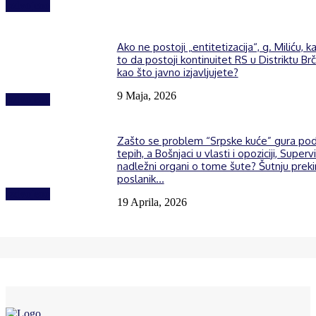
Izdvojeno
Ako ne postoji „entitetizacija“, g. Miliću, k
to da postoji kontinuitet RS u Distriktu Brč
kao što javno izjavljujete?
9 Maja, 2026
Izdvojeno
Zašto se problem “Srpske kuće” gura po
tepih, a Bošnjaci u vlasti i opoziciji, Supervi
nadležni organi o tome šute? Šutnju prek
poslanik...
Izdvojeno
19 Aprila, 2026