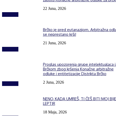
22 Juna, 2026
Izdvojeno
Brčko je pred eutanazijom. Arbitražna odl
se neprestano krši!
21 Juna, 2026
Izdvojeno
Proglas upozorenja grupe intelektualaca i
Brčkom zbog kršenja Konačne arbitražne
odluke i entitetizacije Distrikta Brčko
2 Juna, 2026
Izdvojeno
NENO, KADA UMREŠ, TI ĆEŠ BITI MOJ BIJE
LEPTIR
18 Maja, 2026