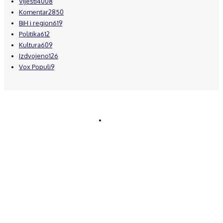
Vijesti
4008
Komentar
2850
BiH i region
619
Politika
612
Kultura
609
Izdvojeno
126
Vox Populi
9
© Brčanski forum.
Impresum