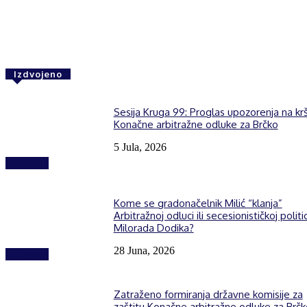
Facebook
Twitter
WhatsApp
Izdvojeno
Sesija Kruga 99: Proglas upozorenja na kr
Konačne arbitražne odluke za Brčko
5 Jula, 2026
Izdvojeno
Kome se gradonačelnik Milić “klanja”
Arbitražnoj odluci ili secesionističkoj politic
Milorada Dodika?
28 Juna, 2026
Izdvojeno
Zatraženo formiranja državne komisije za
zaštitu Konačne arbitražne odluke za Brčk