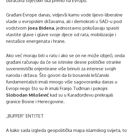
obračuna svjetskih sila prenio na Evropu.
Građani Evrope danas, vidjevši kamo vode lijevo-liberalne
vlade u evropskim državama, ali i demokrati u SAD-u pod
vodstvom
Joea Bidena
, jednostavno pokušavaju spasiti
vlastite glave i glave svoje djece od rata, mobilizacije i
nestašice energenata i hrane.
Ako već moraju biti u ratu i ako se on ne može izbjeći, onda
građani računaju da će se istinske desne političke stranke
suverenistički orijentirane više brinuti za interese svojih
naroda i država. Što govori da bi bosanski kršćanski
fundamentalisti imali mnogo više sagovoranika danas u
Evropi nego što su ih imali Franjo Tuđman i pokojni
Slobodan Milošević
kad su u Karađorđevu prekrajali
granice Bosne i Herecgovine.
„BUFFER“ ENTITET
A kako sada izgleda geopolitička mapa islamskog svijeta, to