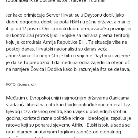
rodonačelnik te politike autor „salvete“Tuđman.
Jer kako primjećuje Server Hrvati su u Daytonu dobili jako
dobru pogodbu, dobili su pola FBiH i trećinu države, a manje
ih je od 17 posto. Oni su imali dobru pregovaračku poziciju jer
su kontrolirali protok ljudi i vojske sa Jadrana prema teritoriji
koju je kotrolirala Armija Republike BiH. Ta situacija više ne
postoji danas. Hrvatski nacionalisti su danas veća
antidržavna sila nego što je bilo u vrijeme Daytona i vrijeme
je da se to prepozna. I da međunarodna zajednica otvori oči
na namjere Čovića i Dodika kako bi razumjela šta se dešava.
FOTO: (Screenshot)
Međutim u Evropskoj uniji i najmoćnijim državama članicama
vladajuća liberalna elita kao fluidni politički konglomerat tzv.
lijevog i tzv. desnog centra, kao uvijek u posljednjih stotinu
godina, koristeći razne političke krinke i ideologije, zapalila je
ratove koji su poharali sjevernu Afriku i Bliski istok, a sada se
ratni plamen unutarnjom logikom započetog globalnog