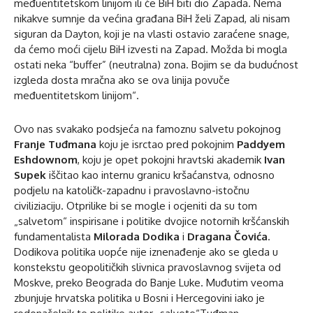
međuentitetskom linijom ili će BiH biti dio Zapada. Nema
nikakve sumnje da većina građana BiH želi Zapad, ali nisam
siguran da Dayton, koji je na vlasti ostavio zaraćene snage,
da ćemo moći cijelu BiH izvesti na Zapad. Možda bi mogla
ostati neka “buffer” (neutralna) zona. Bojim se da budućnost
izgleda dosta mračna ako se ova linija povuče
međuentitetskom linijom“.
Ovo nas svakako podsjeća na famoznu salvetu pokojnog
Franje Tuđmana
koju je isrctao pred pokojnim
Paddyem
Eshdownom
, koju je opet pokojni hravtski akademik
Ivan
Supek
iščitao kao internu granicu kršaćanstva, odnosno
podjelu na katoličk-zapadnu i pravoslavno-istočnu
civiliziaciju. Otprilike bi se mogle i ocjeniti da su tom
„salvetom“ inspirisane i politike dvojice notornih kršćanskih
fundamentalista
Milorada Dodika
i
Dragana Čovića
.
Dodikova politika uopće nije iznenađenje ako se gleda u
konstekstu geopolitičkih slivnica pravoslavnog svijeta od
Moskve, preko Beograda do Banje Luke. Muđutim veoma
zbunjuje hrvatska politika u Bosni i Hercegovini iako je