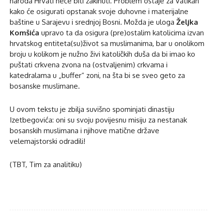
naroda Hrvati neće biti zakinuti. Problem ostaje za Vatikan
kako će osigurati opstanak svoje duhovne i materijalne
baštine u Sarajevu i srednjoj Bosni. Možda je uloga
Željka
Komšića
upravo ta da osigura (pre)ostalim katolicima izvan
hrvatskog entiteta(su)život sa muslimanima, bar u onolikom
broju u kolikom je nužno živi katoličkih duša da bi imao ko
puštati crkvena zvona na (ostvaljenim) crkvama i
katedralama u „buffer“ zoni, na šta bi se sveo geto za
bosanske muslimane.
U ovom tekstu je zbilja suvišno spominjati dinastiju
Izetbegovića: oni su svoju povijesnu misiju za nestanak
bosanskih muslimana i njihove matične države
velemajstorski odradili!
(TBT, Tim za analitiku)