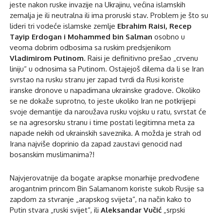
jeste nakon ruske invazije na Ukrajinu, većina islamskih
zemalja je ili neutralna ili ima proruski stav. Problem je što su
lideri tri vodeće islamske zemlje
Ebrahim Raisi, Recep
Tayip Erdogan i Mohammed bin Salman
osobno u
veoma dobrim odbosima sa ruskim predsjenikom
Vladimirom Putinom
. Raisi je definitivno prešao „crvenu
liniju“ u odnosima sa Putinom. Ostajejoš dilema da li se Iran
svrstao na rusku stranu jer zapad tvrdi da Rusi koriste
iranske dronove u napadimana ukrainske gradove. Okoliko
se ne dokaže suprotno, to jeste ukoliko Iran ne potkrijepi
svoje demantije da naroužava rusku vojsku u ratu, svrstat će
se na agresorsku stranu i time postati legitimna meta za
napade nekih od ukrainskih saveznika. A možda je strah od
Irana najviše doprinio da zapad zaustavi genocid nad
bosanskim muslimanima?!
Najvjerovatnije da bogate arapkse monarhije predvođene
arogantnim princom Bin Salamanom koriste sukob Rusije sa
zapdom za stvranje „arapskog svijeta“, na način kako to
Putin stvara „ruski svijet“, ili
Aleksandar Vučić
„srpski