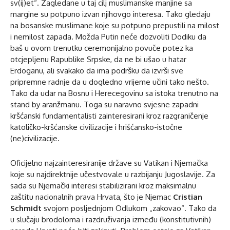
sv(ij)et“. Zagledane u taj cilj muslimanske manjine sa
margine su potpuno izvan njihovgo interesa. Tako gledaju
na bosanske muslimane koje su potpuno prepustili na milost
i nemilost zapada. Možda Putin neće dozvoliti Dodiku da
baš u ovom trenutku ceremonijalno povuče potez ka
otcjepljenu Rapublike Srpske, da ne bi ušao u hatar
Erdoganu, ali svakako da ima podršku da izvrši sve
pripremne radnje da u dogledno vrijeme učini tako nešto.
Tako da udar na Bosnu i Herecegovinu sa istoka trenutno na
stand by aranžmanu. Toga su naravno svjesne zapadni
kršćanski fundamentalisti zainteresirani kroz razgraničenje
katoličko-kršćanske civilizacije i hrišćansko-istočne
(ne)civilizacije.
Oficijelno najzainteresiranije države su Vatikan i Njemačka
koje su najdirektnije učestvovale u razbijanju Jugoslavije. Za
sada su Njemački interesi stabilizirani kroz maksimalnu
zaštitu nacionalnih prava Hrvata, što je Njemac
Cristian
Schmidt
svojom posljednjom Odlukom „zakovao“. Tako da
u slučaju brodoloma i razdruživanja između (konstitutivnih)