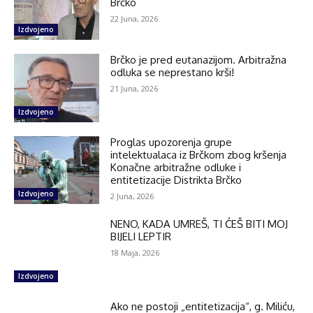
Brčko
22 Juna, 2026
Izdvojeno
Brčko je pred eutanazijom. Arbitražna
odluka se neprestano krši!
21 Juna, 2026
Izdvojeno
Proglas upozorenja grupe
intelektualaca iz Brčkom zbog kršenja
Konačne arbitražne odluke i
entitetizacije Distrikta Brčko
Izdvojeno
2 Juna, 2026
NENO, KADA UMREŠ, TI ĆEŠ BITI MOJ
BIJELI LEPTIR
18 Maja, 2026
Izdvojeno
Ako ne postoji „entitetizacija“, g. Miliću,