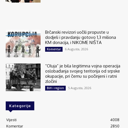
Brčanski revizori uočili propuste u
dodjeli i pravdanju gotovo 1,3 miliona
KM donacija, i NIKOME NIŠTA
6 Augusta, 2026
Komentar
“Oluja” je bila legitimna vojna operacija
oslobađanja svojeg teritorija od srpske
okupacije, pri čemu su počinjeni i ratni
zločini
5 Augusta, 2026
BiH i region
Kategorije
Vijesti
4008
Komentar
2850