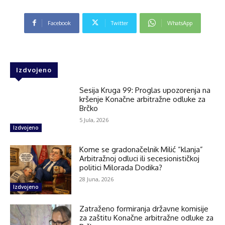
Facebook
Twitter
WhatsApp
Izdvojeno
Sesija Kruga 99: Proglas upozorenja na
kršenje Konačne arbitražne odluke za
Brčko
5 Jula, 2026
Izdvojeno
Kome se gradonačelnik Milić “klanja”
Arbitražnoj odluci ili secesionističkoj
politici Milorada Dodika?
28 Juna, 2026
Izdvojeno
Zatraženo formiranja državne komisije
za zaštitu Konačne arbitražne odluke za