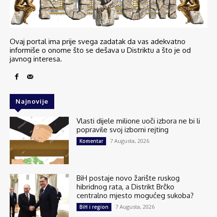
Ovaj portal ima prije svega zadatak da vas adekvatno
informiše o onome što se dešava u Distriktu a što je od
javnog interesa.
Najnovije
Vlasti dijele milione uoči izbora ne bi li
popravile svoj izborni rejting
7 Augusta, 2026
Komentar
BiH postaje novo žarište ruskog
hibridnog rata, a Distrikt Brčko
centralno mjesto mogućeg sukoba?
7 Augusta, 2026
BiH i region