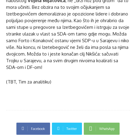
nabusitog
Vojina Mijatovića
, ne „drži nož pod grlom“ da to
mora učiniti. Bez obzira na to svojim očijukanjem sa
Izetbegovićem demoralizirao je opozicione lidere i dobrano
poljuljao povjerenje među njima. Kao što ih je ohrabrio da
sami stupe u pregovore sa Izetbegovićem i istrguju za svoje
stranke ulazak u vlast sa SDA-om tamo gdje mogu. Možda
samo Forto i Konaković ostanu vjerni SDP-u u Sarajevu i niko
više. Na koncu, ni Izetebegović ne želi da ima posla sa njima
dvojicom. Možda to i jeste konačan cilj Nikšića: sačuvati
Trojku u Sarajevu, a na svim drugim nivoima koalirati sa
SDA-om i DF-om!
(TBT, Tim za analitiku)
Facebook
Twitter
WhatsApp