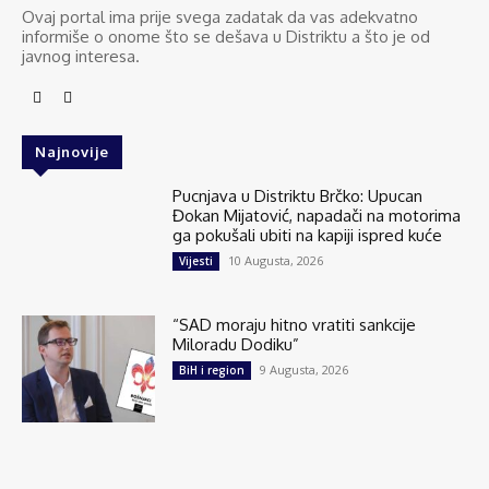
Ovaj portal ima prije svega zadatak da vas adekvatno
informiše o onome što se dešava u Distriktu a što je od
javnog interesa.
Najnovije
Pucnjava u Distriktu Brčko: Upucan
Đokan Mijatović, napadači na motorima
ga pokušali ubiti na kapiji ispred kuće
10 Augusta, 2026
Vijesti
“SAD moraju hitno vratiti sankcije
Miloradu Dodiku”
9 Augusta, 2026
BiH i region