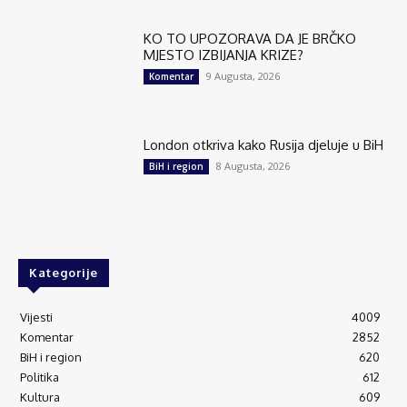
KO TO UPOZORAVA DA JE BRČKO
MJESTO IZBIJANJA KRIZE?
9 Augusta, 2026
Komentar
London otkriva kako Rusija djeluje u BiH
8 Augusta, 2026
BiH i region
Kategorije
Vijesti
4009
Komentar
2852
BiH i region
620
Politika
612
Kultura
609