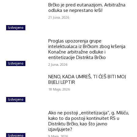
Brčko je pred eutanazijom. Arbitražna
odluka se neprestano krši!
21 Juna, 2026
Izdvojeno
Proglas upozorenja grupe
intelektualaca iz Brčkom zbog kršenja
Konačne arbitražne odluke i
entitetizacije Distrikta Brčko
Izdvojeno
2 Juna, 2026
NENO, KADA UMREŠ, TI ĆEŠ BITI MOJ
BIJELI LEPTIR
18 Maja, 2026
Izdvojeno
Ako ne postoji „entitetizacija“, g. Miliću,
kako to da postoji kontinuitet RS u
Distriktu Brčko, kao što javno
izjavljujete?
Izdvojeno
9 Maja, 2026