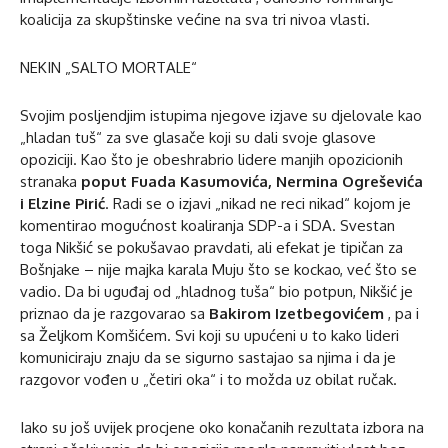
koalicija za skupštinske većine na sva tri nivoa vlasti.
NEKIN „SALTO MORTALE“
Svojim posljendjim istupima njegove izjave su djelovale kao
„hladan tuš“ za sve glasače koji su dali svoje glasove
opoziciji. Kao što je obeshrabrio lidere manjih opozicionih
stranaka
poput Fuada Kasumovića, Nermina Ogreševića
i Elzine Pirić
. Radi se o izjavi „nikad ne reci nikad“ kojom je
komentirao mogućnost koaliranja SDP-a i SDA. Svestan
toga Nikšić se pokušavao pravdati, ali efekat je tipičan za
Bošnjake – nije majka karala Muju što se kockao, već što se
vadio. Da bi uguđaj od „hladnog tuša“ bio potpun, Nikšić je
priznao da je razgovarao sa
Bakirom Izetbegovićem
, pa i
sa Željkom Komšićem. Svi koji su upućeni u to kako lideri
komuniciraju znaju da se sigurno sastajao sa njima i da je
razgovor vođen u „četiri oka“ i to možda uz obilat ručak.
Iako su još uvijek procjene oko konačanih rezultata izbora na