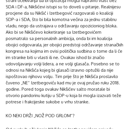
strani očekivanja da bi opozicija mogla napraviti vlast bez
SDA i DF-a, Nikšićevi istupi su to doveli u pitanje. Realnijesu
procjene da su Nikšić i Izetbegović razgovarali o koaliciji
SDP-a i SDA, što bi bila komotna većina za jednu stabilnu
vladu, nego da ustrajava u održavanju opozicioniog bloka.
Ako bi se Nikšićevo koketiranje sa Izetbegovićem
posmatralo sa personalnih ambicija, onda bi im koalicija
obojici odgovarala, jer obojici predstoji održavanje stranačkih
kongresa na kojima im ovisi politička sudbina o tome da li će
im stranke biti u vlasti ili ne. Ovakav ishod bi značio
udovoljavanju volji lidera, a ne volji glasača. Posebno se to
odnosi na Nikšića kojeg bi glasači izravno optužili da nije
ispoštovao njihovu volju. Tim prije što je Nikšića proslavilo
čuveno „NE“ Izetbegoviću kad mu je ovaj pružao ruku 2018.
godine. Pored toga ovakav Nikšićev salto moratale bi
otvorio pandorinu kutiju u SDP-u koja bi mogla izazvati teže
potrese i frakcijeske sukobe u vrhu stranke.
KO NEKI DRŽI „NOŽ POD GRLOM“?