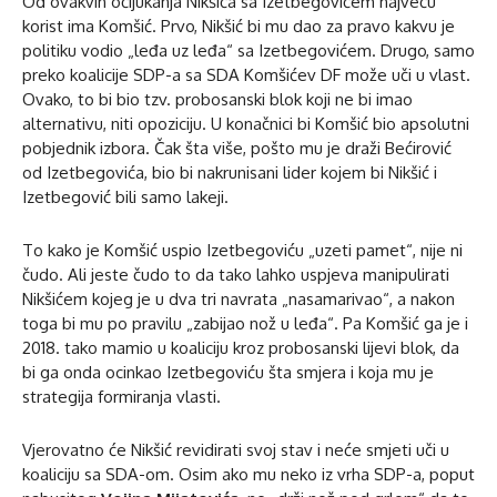
Od ovakvih očijukanja Nikšića sa Izetbegovićem najveću
korist ima Komšić. Prvo, Nikšić bi mu dao za pravo kakvu je
politiku vodio „leđa uz leđa“ sa Izetbegovićem. Drugo, samo
preko koalicije SDP-a sa SDA Komšićev DF može uči u vlast.
Ovako, to bi bio tzv. probosanski blok koji ne bi imao
alternativu, niti opoziciju. U konačnici bi Komšić bio apsolutni
pobjednik izbora. Čak šta više, pošto mu je draži Bećirović
od Izetbegovića, bio bi nakrunisani lider kojem bi Nikšić i
Izetbegović bili samo lakeji.
To kako je Komšić uspio Izetbegoviću „uzeti pamet“, nije ni
čudo. Ali jeste čudo to da tako lahko uspjeva manipulirati
Nikšićem kojeg je u dva tri navrata „nasamarivao“, a nakon
toga bi mu po pravilu „zabijao nož u leđa“. Pa Komšić ga je i
2018. tako mamio u koaliciju kroz probosanski lijevi blok, da
bi ga onda ocinkao Izetbegoviću šta smjera i koja mu je
strategija formiranja vlasti.
Vjerovatno će Nikšić revidirati svoj stav i neće smjeti uči u
koaliciju sa SDA-om. Osim ako mu neko iz vrha SDP-a, poput