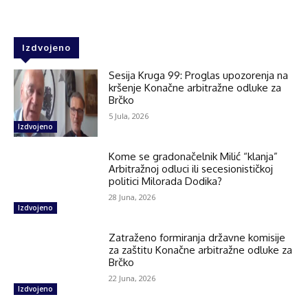
Izdvojeno
Sesija Kruga 99: Proglas upozorenja na
kršenje Konačne arbitražne odluke za
Brčko
5 Jula, 2026
Izdvojeno
Kome se gradonačelnik Milić “klanja”
Arbitražnoj odluci ili secesionističkoj
politici Milorada Dodika?
28 Juna, 2026
Izdvojeno
Zatraženo formiranja državne komisije
za zaštitu Konačne arbitražne odluke za
Brčko
22 Juna, 2026
Izdvojeno