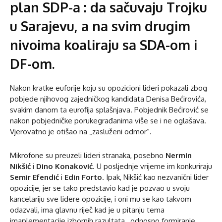
plan SDP-a : da sačuvaju Trojku
u Sarajevu, a na svim drugim
nivoima koaliraju sa SDA-om i
DF-om.
Nakon kratke euforije koju su opozicioni lideri pokazali zbog
pobjede njihovog zajedničkog kandidata Denisa Bećirovića,
svakim danom ta eurofija splašnjava. Pobjednik Bećirović se
nakon pobjedničke porukegrađanima više se i ne oglašava.
Vjerovatno je otišao na „zasluženi odmor“.
Mikrofone su preuzeli lideri stranaka, posebno
Nermin
Nikšić
i
Dino Konaković
. U posljednje vrijeme im konkuriraju
Semir Efendić
i
Edin Forto
. Ipak, Nikšić kao nezvanični lider
opozicije, jer se tako predstavio kad je pozvao u svoju
kancelariju sve lidere opozicije, i oni mu se kao takvom
odazvali, ima glavnu riječ kad je u pitanju tema
imaplementacije izbornih razultata , odnosno formiranje