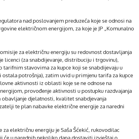
egulatora nad poslovanjem preduzeća koje se odnosi na
i trgovine električnom energijom, za koje je JP „Komunalno
isije za električnu energiju su redovnost dostavljanja
 licenci (za snabdijevanje, distribuciju i trgovinu),
 o tarifnim stavovima za kupce koji se snabdijevaju u
 ostala potrošnja), zatim uvid u primjenu tarifa za kupce
slovne aktivnosti iz oblasti koje se ne odnose na
energijom, provođenje aktivnosti u postupku razdvajanja
 obavljanje djelatnosti, kvalitet snabdjevanja
telji te plan nabavke električne energije za naredni
za električnu energiju je Saša Šćekić, rukovodilac
ji će u narednih nekoliko dana dostaviti izvještaj o