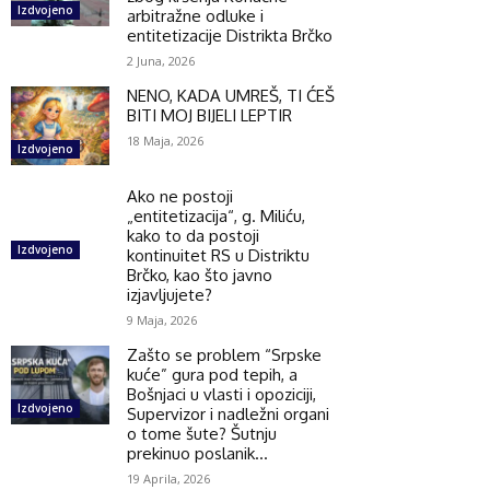
Izdvojeno
arbitražne odluke i
entitetizacije Distrikta Brčko
2 Juna, 2026
NENO, KADA UMREŠ, TI ĆEŠ
BITI MOJ BIJELI LEPTIR
18 Maja, 2026
Izdvojeno
Ako ne postoji
„entitetizacija“, g. Miliću,
kako to da postoji
Izdvojeno
kontinuitet RS u Distriktu
Brčko, kao što javno
izjavljujete?
9 Maja, 2026
Zašto se problem “Srpske
kuće” gura pod tepih, a
Bošnjaci u vlasti i opoziciji,
Izdvojeno
Supervizor i nadležni organi
o tome šute? Šutnju
prekinuo poslanik...
19 Aprila, 2026