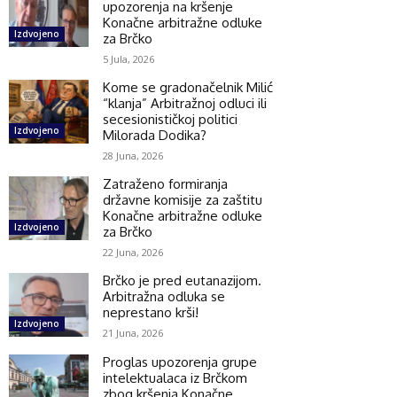
upozorenja na kršenje
Konačne arbitražne odluke
Izdvojeno
za Brčko
5 Jula, 2026
Kome se gradonačelnik Milić
“klanja” Arbitražnoj odluci ili
secesionističkoj politici
Izdvojeno
Milorada Dodika?
28 Juna, 2026
Zatraženo formiranja
državne komisije za zaštitu
Konačne arbitražne odluke
Izdvojeno
za Brčko
22 Juna, 2026
Brčko je pred eutanazijom.
Arbitražna odluka se
neprestano krši!
Izdvojeno
21 Juna, 2026
Proglas upozorenja grupe
intelektualaca iz Brčkom
zbog kršenja Konačne