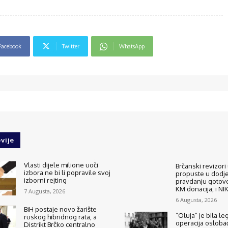
Facebook
Twitter
WhatsApp
vije
Vlasti dijele milione uoči
Brčanski revizori 
izbora ne bi li popravile svoj
propuste u dodjel
izborni rejting
pravdanju gotovo
KM donacija, i N
7 Augusta, 2026
6 Augusta, 2026
BiH postaje novo žarište
“Oluja” je bila le
ruskog hibridnog rata, a
operacija osloba
Distrikt Brčko centralno