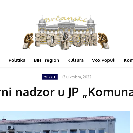
i
Politika
BiH i region
Kultura
Vox Populi
Kom
13 Oktobra, 2022
VIJESTI
ni nadzor u JP „Komun