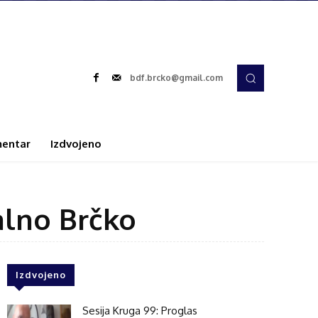
bdf.brcko@gmail.com
entar
Izdvojeno
alno Brčko
Izdvojeno
Sesija Kruga 99: Proglas