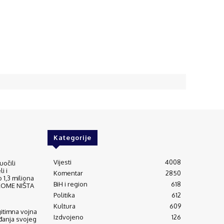
Kategorije
Vijesti
4008
uočili
i i
Komentar
2850
 1,3 miliona
BiH i region
618
IKOME NIŠTA
Politika
612
Kultura
609
gitimna vojna
Izdvojeno
126
đanja svojeg