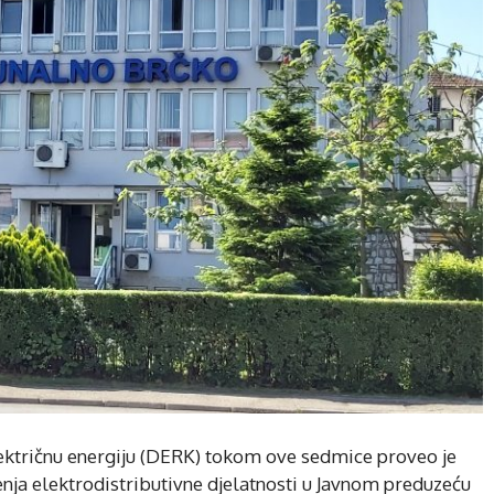
ektričnu energiju (DERK) tokom ove sedmice proveo je
enja elektrodistributivne djelatnosti u Javnom preduzeću