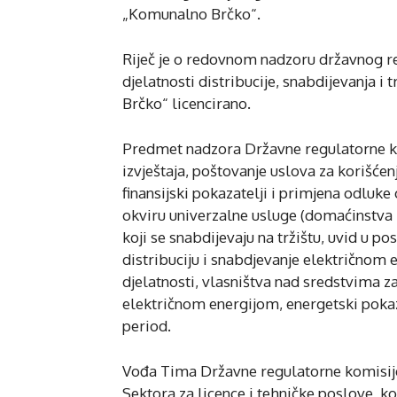
„Komunalno Brčko“.
Riječ je o redovnom nadzoru državnog r
djelatnosti distribucije, snabdijevanja 
Brčko“ licencirano.
Predmet nadzora Državne regulatorne kom
izvještaja, poštovanje uslova za korišćenje
finansijski pokazatelji i primjena odluke
okviru univerzalne usluge (domaćinstva i
koji se snabdijevaju na tržištu, uvid u po
distribuciju i snabdjevanje električnom 
djelatnosti, vlasništva nad sredstvima za
električnom energijom, energetski pokaza
period.
Vođa Tima Državne regulatorne komisije 
Sektora za licence i tehničke poslove, ko