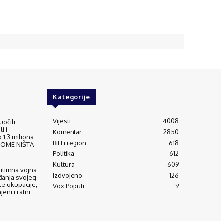
Kategorije
Vijesti
4008
uočili
i i
Komentar
2850
 1,3 miliona
BiH i region
618
IKOME NIŠTA
Politika
612
Kultura
609
gitimna vojna
Izdvojeno
126
đanja svojeg
ke okupacije,
Vox Populi
9
eni i ratni