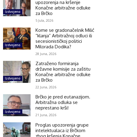
upozorenja na kršenje
Konačne arbitražne odluke
Izdvojeno
za Brčko
5 Jula, 2026
Kome se gradonačelnik Milić
“klanja” Arbitražnoj odluci ili
secesionističkoj politici
Izdvojeno
Milorada Dodika?
28 Juna, 2026
Zatraženo formiranja
državne komisije za zaštitu
Konačne arbitražne odluke
Izdvojeno
za Brčko
22 Juna, 2026
Brčko je pred eutanazijom.
Arbitražna odluka se
neprestano krši!
Izdvojeno
21 Juna, 2026
Proglas upozorenja grupe
intelektualaca iz Brčkom
zbog kršenja Konačne