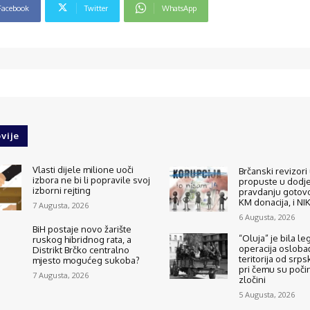
Facebook
Twitter
WhatsApp
vije
Vlasti dijele milione uoči
Brčanski revizori 
izbora ne bi li popravile svoj
propuste u dodjel
izborni rejting
pravdanju gotovo
KM donacija, i N
7 Augusta, 2026
6 Augusta, 2026
BiH postaje novo žarište
“Oluja” je bila le
ruskog hibridnog rata, a
operacija osloba
Distrikt Brčko centralno
teritorija od srps
mjesto mogućeg sukoba?
pri čemu su počinj
7 Augusta, 2026
zločini
5 Augusta, 2026