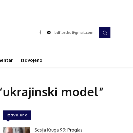
bdf.brcko@gmail.com
entar
Izdvojeno
“ukrajinski model”
Izdvojeno
Sesija Kruga 99: Proglas