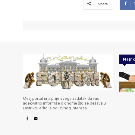
Share
Najno
Ovaj portal ima prije svega zadatak da vas
adekvatno informiše o onome što se dešava u
Distriktu a što je od javnog interesa.