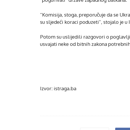
“Komisija, stoga, preporučuje da se Ukra
su sljedeći koraci poduzeti”, stojalo je u 
Potom su uslijedili razgovori o poglavlj
usvajati neke od bitnih zakona potrebni
Izvor: istraga.ba