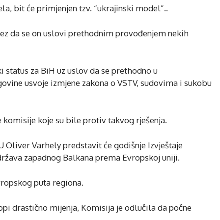
la, bit će primjenjen tzv. “ukrajinski model”..
 bez da se on uslovi prethodnim provođenjem nekih
ski status za BiH uz uslov da se prethodno u
govine usvoje izmjene zakona o VSTV, sudovima i sukobu
komisije koje su bile protiv takvog rješenja.
 Oliver Varhely predstavit će godišnje Izvještaje
 država zapadnog Balkana prema Evropskoj uniji.
vropskog puta regiona.
opi drastično mijenja, Komisija je odlučila da počne