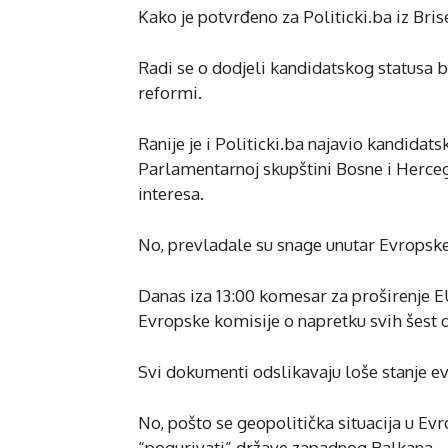
Kako je potvrđeno za Politicki.ba iz Brise
Radi se o dodjeli kandidatskog statusa
reformi.
Ranije je i Politicki.ba najavio kandidat
Parlamentarnoj skupštini Bosne i Herce
interesa.
No, prevladale su snage unutar Evropske 
Danas iza 13:00 komesar za proširenje EU
Evropske komisije o napretku svih šest
Svi dokumenti odslikavaju loše stanje e
No, pošto se geopolitička situacija u Evr
“pogurivati” države zapadnog Balkana.