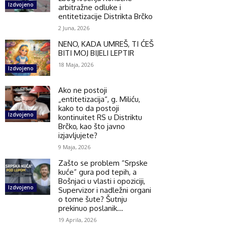
Izdvojeno
arbitražne odluke i
entitetizacije Distrikta Brčko
2 Juna, 2026
NENO, KADA UMREŠ, TI ĆEŠ
BITI MOJ BIJELI LEPTIR
18 Maja, 2026
Izdvojeno
Ako ne postoji
„entitetizacija“, g. Miliću,
kako to da postoji
Izdvojeno
kontinuitet RS u Distriktu
Brčko, kao što javno
izjavljujete?
9 Maja, 2026
Zašto se problem “Srpske
kuće” gura pod tepih, a
Bošnjaci u vlasti i opoziciji,
Izdvojeno
Supervizor i nadležni organi
o tome šute? Šutnju
prekinuo poslanik...
19 Aprila, 2026