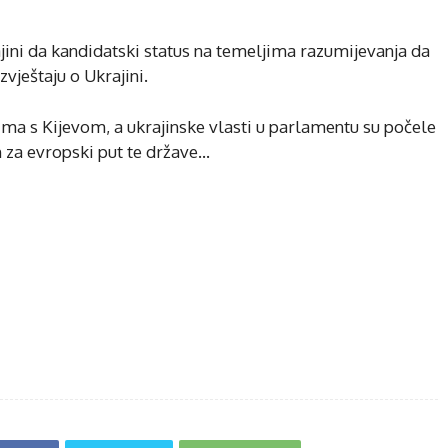
jini da kandidatski status na temeljima razumijevanja da
Izvještaju o Ukrajini.
ima s Kijevom, a ukrajinske vlasti u parlamentu su počele
h za evropski put te države…