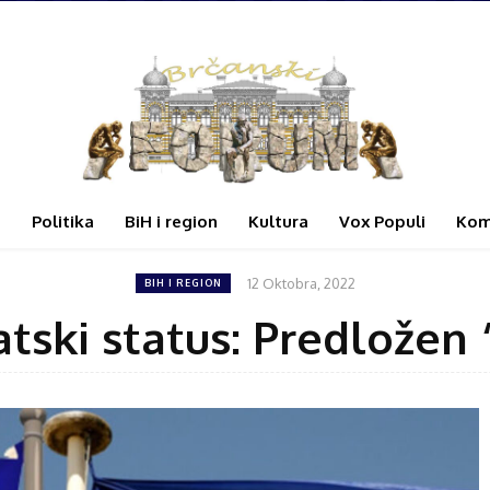
i
Politika
BiH i region
Kultura
Vox Populi
Kom
12 Oktobra, 2022
BIH I REGION
atski status: Predložen 