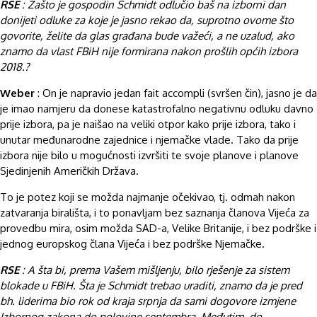
RSE
: Zašto je gospodin Schmidt odlučio baš na izborni dan
donijeti odluke za koje je jasno rekao da, suprotno ovome što
govorite, želite da glas građana bude važeći, a ne uzalud, ako
znamo da vlast FBiH nije formirana nakon prošlih općih izbora
2018.?
Weber
: On je napravio jedan fait accompli (svršen čin), jasno je da
je imao namjeru da donese katastrofalno negativnu odluku davno
prije izbora, pa je naišao na veliki otpor kako prije izbora, tako i
unutar međunarodne zajednice i njemačke vlade. Tako da prije
izbora nije bilo u mogućnosti izvršiti te svoje planove i planove
Sjedinjenih Američkih Država.
To je potez koji se možda najmanje očekivao, tj. odmah nakon
zatvaranja birališta, i to ponavljam bez saznanja članova Vijeća za
provedbu mira, osim možda SAD-a, Velike Britanije, i bez podrške i
jednog europskog člana Vijeća i bez podrške Njemačke.
RSE
: A šta bi, prema Vašem mišljenju, bilo rješenje za sistem
blokade u FBiH. Šta je Schmidt trebao uraditi, znamo da je pred
bh. liderima bio rok od kraja srpnja da sami dogovore izmjene
Izbornog zakona do polovine septembra. Međutim, do