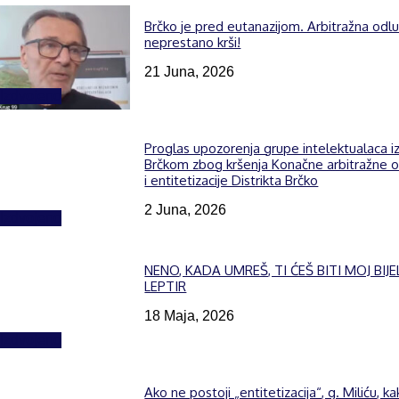
Brčko je pred eutanazijom. Arbitražna odl
neprestano krši!
21 Juna, 2026
Izdvojeno
Proglas upozorenja grupe intelektualaca i
Brčkom zbog kršenja Konačne arbitražne 
i entitetizacije Distrikta Brčko
2 Juna, 2026
Izdvojeno
NENO, KADA UMREŠ, TI ĆEŠ BITI MOJ BIJE
LEPTIR
18 Maja, 2026
Izdvojeno
Ako ne postoji „entitetizacija“, g. Miliću, k