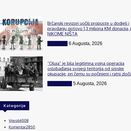
Brčanski revizori uočili propuste u dodjeli i
pravdanju gotovo 1,3 miliona KM donacija, 
NIKOME NIŠTA
Komentar
6 Augusta, 2026
“Oluja” je bila legitimna vojna operacija
oslobađanja svojeg teritorija od srpske
okupacije, pri čemu su počinjeni i ratni zloči
BiH i region
5 Augusta, 2026
Kategorije
Vijesti
4008
Komentar
2850