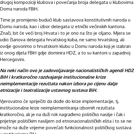
drugoj kompoziciji klubova i povećanja broja delegata u klubovima
Doma naroda FBiH.
Time je promijenio budući klub sastavova konstitutivnih naroda u
Domu naroda, kao i izbor delegata iz etnički većinskih kantona.
Znači, bit će veći broj Hrvata i to je ono na što je ciljano. Mjera se
udio članova delegata hrvatskog kuba, ne samo hrvatskog, ali
ovdje govorimo o hrvatskom klubu u Domu naroda koji je izabran
iz onog dijela FBiH gdje dominira HDZ, a to su kantoni u zapadnoj
Hercegovini.
Na neki način ovo je zadovoljavanje nacionalističkih agendi HDZ
BiH i kratkoročno razdvajanje institucionalne krize
neimplementacije rezultata nakon izbora po cijenu dalje
etnizacije i teatralizacije ustavnog sustava BiH.
Vjerovatno će spriječiti da dođe do krize implementacije, tj.
institucionalne krize neimplementiranja izbornih rezultata
kratkoročno, ali je na duži rok nagrađeno političko nasilje i čak i
prijetnje političkim nasiljem od etnonacionalističkih elita i to se ne
može na duže vrijeme povećati funkcionalnost političkog sustava