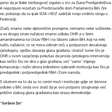
jasno da je Bakir Izetbegović izgubio u trci za člana Predsjedništva.
A nepotpuni rezultati za Predstavnički dom Parlamenta BiH, čini
se, pokazuju da su ipak SDA i HDZ zadržali svoju vodeću ulogu u
Federaciji.
Znači, imamo neke djelomične promjene, nemamo neke suštinske,
a na drugoj strani nažalost imamo odluku OHR-a o širim
amandmanima na Ustav FBiH i na Izborni zakon BiH, koji na neki
način, nažalost, to se mora odmah reći, u potpunosti devalviraju
cjelokupnu. vježbu davanja glasa građana. Unatoč tome što je
OHR u svom saopćenju pokušao da proda cjelokupnu intervenciju
kao nešto što ne dira u glas građana, već “samo” mijenja
kompoziciju i način izbora indirektno izabranih institucija kao što je
predsjednik i potpredsjednik FBiH i Dom naroda.
S obzirom na to da su to centri moći i institucije gdje se donose
odluke u BiH, onda ovo znači da je ovo potpuno izrugivanje već
prilično slabog glasa građanina kao izraza demokratije.
“Svršeni čin”