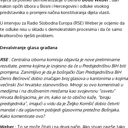
nakon općih izbora u Bosni i Hercegovini i odluke visokog
predstavnika o promjeni načina konstituiranja dijela vlasti.
U intervjuu za Radio Slobodna Europa (RSE) Weber je ocijenio da
te odluke nisu u skladu s demokratskim procesima i da će samo
kratkoročno riješiti problem.
Devalviranje glasa građana
RSE
: Centralna izborna komisija objavila je nove preliminarne
rezultate, prema kojima je izvjesno da će u Predsjedništvu BiH biti
promjena. Zanimljivo je da je bošnjački član Predsjedništva BiH
Denis Bećirović dobio značajan broj glasova u kantonima u kojima
većinski živi hrvatsko stanovništvo. Mnogi su ovo komentirali u
medijima i na društvenim mrežama kao svojevrsnu “osvetu”
Hrvata Bošnjacima, jer im, kako se to obično kaže, “biraju
predsjednika”, imajući u vidu da je Željko Komšić dobio četvrti
mandat i da uglavnom pobijedi glasovima pretežno Bošnjaka.
Kako komentirate ovo?
Weber
: To se može čitati i na drugi način. Ako stvari završe tako