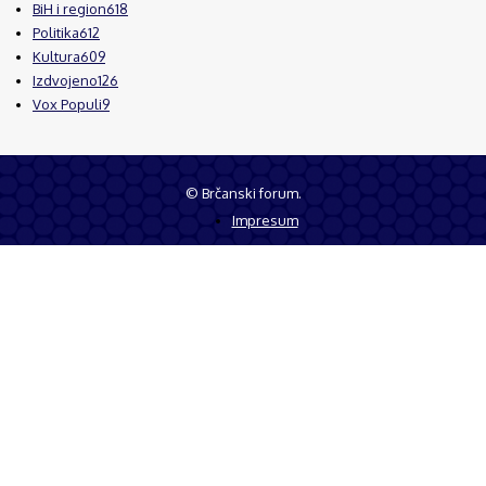
BiH i region
618
Politika
612
Kultura
609
Izdvojeno
126
Vox Populi
9
© Brčanski forum.
Impresum