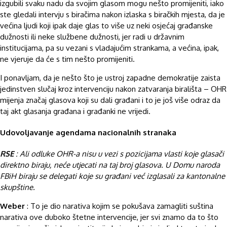
izgubili svaku nadu da svojim glasom mogu nešto promijeniti, iako
ste gledali intervju s biračima nakon izlaska s biračkih mjesta, da je
većina ljudi koji ipak daje glas to više uz neki osjećaj građanske
dužnosti ili neke službene dužnosti, jer radi u državnim
institucijama, pa su vezani s vladajućim strankama, a većina, ipak,
ne vjeruje da će s tim nešto promijeniti.
I ponavljam, da je nešto što je ustroj zapadne demokratije zaista
jedinstven slučaj kroz intervenciju nakon zatvaranja birališta – OHR
mijenja značaj glasova koji su dali građani i to je još više odraz da
taj akt glasanja građana i građanki ne vrijedi.
Udovoljavanje agendama nacionalnih stranaka
RSE
: Ali odluke OHR-a nisu u vezi s pozicijama vlasti koje glasači
direktno biraju, neće utjecati na taj broj glasova. U Domu naroda
FBiH biraju se delegati koje su građani već izglasali za kantonalne
skupštine.
Weber
: To je dio narativa kojim se pokušava zamagliti suština
narativa ove duboko štetne intervencije, jer svi znamo da to što