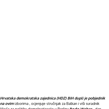
Hrvatska demokratska zajednica (HDZ) BiH dupli je pobjednik
na ovim
izborima , ocjenjuje stručnjak za Balkan i viši suradnik
Vijeća za politiku demokratizacije u Berlinu
Bodo Weber
, dan