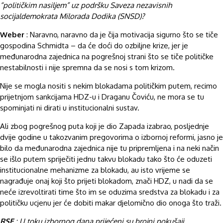
“političkim nasiljem” uz podršku Saveza nezavisnih
socijaldemokrata Milorada Dodika (SNSD)?
Weber
: Naravno, naravno da je čija motivacija sigurno što se tiče
gospodina Schmidta – da će doći do ozbiljne krize, jer je
međunarodna zajednica na pogrešnoj strani što se tiče političke
nestabilnosti i nije spremna da se nosi s tom krizom.
Nije se mogla nositi s nekim blokadama političkim putem, recimo
prijetnjom sankcijama HDZ-u i Draganu Čoviću, ne mora se tu
spominjati ni dirati u institucionalni sustav.
Ali zbog pogrešnog puta koji je dio Zapada izabrao, posljednje
dvije godine u takozvanim pregovorima o izbornoj reformi, jasno je
bilo da međunarodna zajednica nije tu pripremljena i na neki način
se išlo putem spriječiti jednu takvu blokadu tako što će oduzeti
institucionalne mehanizme za blokadu, au isto vrijeme se
nagrađuje onaj koji što prijeti blokadom, znači HDZ, u nadi da se
neće izrevoltirati time što im se oduzima sredstva za blokadu i za
političku ucjenu jer će dobiti makar djelomično dio onoga što traži.
RSE
: U toku izbornog dana prijećeni su brojni pokušaji