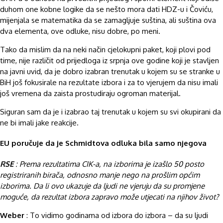
duhom one kobne logike da se nešto mora dati HDZ-u i Čoviću,
mijenjala se matematika da se zamagljuje suština, ali suština ova
dva elementa, ove odluke, nisu dobre, po meni.
Tako da mislim da na neki način cjelokupni paket, koji plovi pod
time, nije različit od prijedloga iz srpnja ove godine koji je stavljen
na javni uvid, da je dobro izabran trenutak u kojem su se stranke u
BiH još fokusirale na rezultate izbora i za to vjerujem da nisu imali
još vremena da zaista prostudiraju ogroman materijal.
Siguran sam da je i izabrao taj trenutak u kojem su svi okupirani da
ne bi imali jake reakcije.
EU poručuje da je Schmidtova odluka bila samo njegova
RSE
: Prema rezultatima CIK-a, na izborima je izašlo 50 posto
registriranih birača, odnosno manje nego na prošlim općim
izborima. Da li ovo ukazuje da ljudi ne vjeruju da su promjene
moguće, da rezultat izbora zapravo može utjecati na njihov život?
Weber
: To vidimo godinama od izbora do izbora – da su ljudi