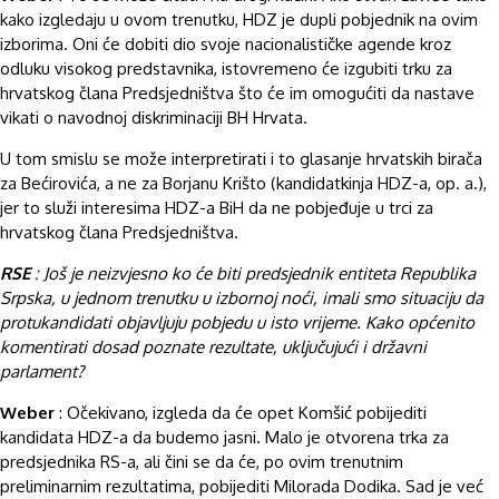
kako izgledaju u ovom trenutku, HDZ je dupli pobjednik na ovim
izborima. Oni će dobiti dio svoje nacionalističke agende kroz
odluku visokog predstavnika, istovremeno će izgubiti trku za
hrvatskog člana Predsjedništva što će im omogućiti da nastave
vikati o navodnoj diskriminaciji BH Hrvata.
U tom smislu se može interpretirati i to glasanje hrvatskih birača
za Bećirovića, a ne za Borjanu Krišto (kandidatkinja HDZ-a, op. a.),
jer to služi interesima HDZ-a BiH da ne pobjeđuje u trci za
hrvatskog člana Predsjedništva.
RSE
: Još je neizvjesno ko će biti predsjednik entiteta Republika
Srpska, u jednom trenutku u izbornoj noći, imali smo situaciju da
protukandidati objavljuju pobjedu u isto vrijeme. Kako općenito
komentirati dosad poznate rezultate, uključujući i državni
parlament?
Weber
: Očekivano, izgleda da će opet Komšić pobijediti
kandidata HDZ-a da budemo jasni. Malo je otvorena trka za
predsjednika RS-a, ali čini se da će, po ovim trenutnim
preliminarnim rezultatima, pobijediti Milorada Dodika. Sad je već