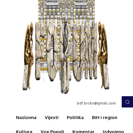
bdf.brcko@gmail.com
Naslovna
Vijesti
Politika
BiH i region
Kultura
Vox Populi
Komentar
Izdvojeno