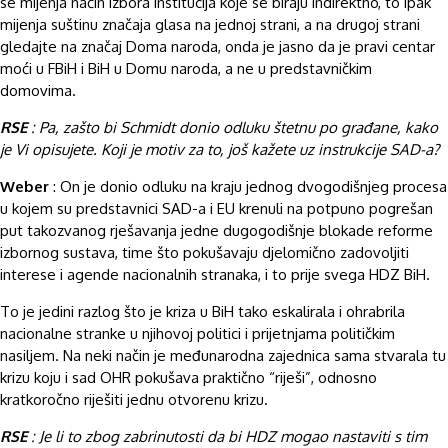
se mijenja način izbora institucija koje se biraju indirektno, to ipak
mijenja suštinu značaja glasa na jednoj strani, a na drugoj strani
gledajte na značaj Doma naroda, onda je jasno da je pravi centar
moći u FBiH i BiH u Domu naroda, a ne u predstavničkim
domovima.
RSE
: Pa, zašto bi Schmidt donio odluku štetnu po građane, kako
je Vi opisujete. Koji je motiv za to, još kažete uz instrukcije SAD-a?
Weber
: On je donio odluku na kraju jednog dvogodišnjeg procesa
u kojem su predstavnici SAD-a i EU krenuli na potpuno pogrešan
put takozvanog rješavanja jedne dugogodišnje blokade reforme
izbornog sustava, time što pokušavaju djelomično zadovoljiti
interese i agende nacionalnih stranaka, i to prije svega HDZ BiH.
To je jedini razlog što je kriza u BiH tako eskalirala i ohrabrila
nacionalne stranke u njihovoj politici i prijetnjama političkim
nasiljem. Na neki način je međunarodna zajednica sama stvarala tu
krizu koju i sad OHR pokušava praktično “riješi”, odnosno
kratkoročno riješiti jednu otvorenu krizu.
RSE
: Je li to zbog zabrinutosti da bi HDZ mogao nastaviti s tim