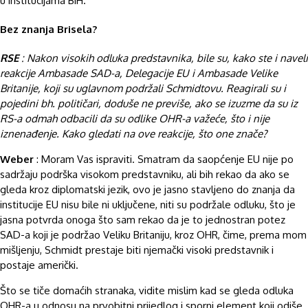
u institucijama BiH.
Bez znanja Brisela?
RSE
: Nakon visokih odluka predstavnika, bile su, kako ste i naveli
reakcije Ambasade SAD-a, Delegacije EU i Ambasade Velike
Britanije, koji su uglavnom podržali Schmidtovu. Reagirali su i
pojedini bh. političari, doduše ne previše, ako se izuzme da su iz
RS-a odmah odbacili da su odlike OHR-a važeće, što i nije
iznenađenje. Kako gledati na ove reakcije, što one znače?
Weber
: Moram Vas ispraviti. Smatram da saopćenje EU nije po
sadržaju podrška visokom predstavniku, ali bih rekao da ako se
gleda kroz diplomatski jezik, ovo je jasno stavljeno do znanja da
institucije EU nisu bile ni uključene, niti su podržale odluku, što je
jasna potvrda onoga što sam rekao da je to jednostran potez
SAD-a koji je podržao Veliku Britaniju, kroz OHR, čime, prema mom
mišljenju, Schmidt prestaje biti njemački visoki predstavnik i
postaje američki.
Što se tiče domaćih stranaka, vidite mislim kad se gleda odluka
OHR-a u odnosu na prvobitni prijedlog i sporni element koji odiše