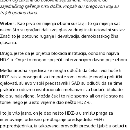
zajedničkog rješenja nisu došla. Propali su i pregovori koji su
trajali godinu dana.
Weber
: Kao prvo on mijenja izborni sustav, i to ga mijenja sat
nakon što su građani dali svoj glas za drugi institucionalni sustav.
Znači to je potpuno ruganje i devalvacija, demokratskog čina
glasanja.
Drugo, jeste da je prijetila blokada institucija, odnosno najava
HDZ-a. On je to mogao spriječiti intervencijom davno prije izbora.
Međunarodna zajednica se mogla odlučiti da čeka i vidi hoće li
HDZ zaista posegnuti za tim potezom i onda je mogla politički
djelovati, ali evo visoki predstavnik i SAD su odlučili da se time
praktično oduzmu institucionalni mehanizmi za buduće blokade
koje su najavljene. Možda čak i to nije sporno, ali on nije stao na
tome, nego je u isto vrijeme dao nešto HDZ-u.
I to je vrlo jasno, on je dao nešto HDZ-u u smislu praga za
imenovanje, odnosno predlaganje predsjednika FBiH i
potpredsjednika, iu takozvanoj provedbi presude Ljubić u odluci u