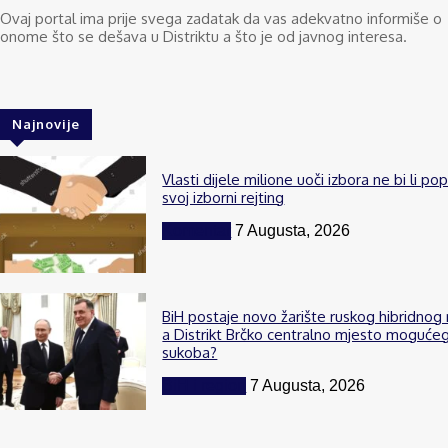
Ovaj portal ima prije svega zadatak da vas adekvatno informiše o
onome što se dešava u Distriktu a što je od javnog interesa.
Najnovije
Vlasti dijele milione uoči izbora ne bi li po
svoj izborni rejting
Komentar
7 Augusta, 2026
BiH postaje novo žarište ruskog hibridnog 
a Distrikt Brčko centralno mjesto moguće
sukoba?
BiH i region
7 Augusta, 2026