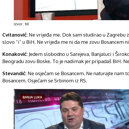
Izvor : N1
Cvitanović:
Ne vrijeđa me. Dok sam studirao u Zagrebu z
slovo “i” u BiH. Ne vrijeđa me ni da me zovu Bosancem 
Konaković:
Jedem slobodno u Sarejeva, Banjaluci i Širok
Beogradu zovu Boske. To je nadimak jer pripadaš BiH. Ne 
Stevandić:
Ne osjećam se Bosancem. Ne naturajte nam to.
Bosancem. Osjećam se Srbinom iz RS.