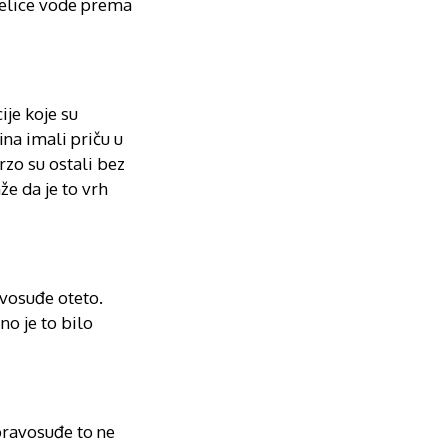
trelice vode prema
ije koje su
na imali priču u
rzo su ostali bez
že da je to vrh
avosuđe oteto.
no je to bilo
 pravosuđe to ne