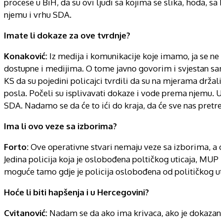
procese u BiH, da su ovi ljudi sa kojima se slika, hoda, s
njemu i vrhu SDA.
Imate li dokaze za ove tvrdnje?
Konaković:
Iz medija i komunikacije koje imamo, ja se ne 
dostupne i medijima. O tome javno govorim i svjestan sam 
KS da su pojedini policajci tvrdili da su na mjerama drža
posla. Počeli su isplivavati dokaze i vode prema njemu. U
SDA. Nadamo se da će to ići do kraja, da će sve nas pretre
Ima li ovo veze sa izborima?
Forto:
Ove operativne stvari nemaju veze sa izborima, a 
Jedina policija koja je oslobođena poltičkog uticaja, MUP K
moguće tamo gdje je policija oslobođena od političkog ut
Hoće li biti hapšenja i u Hercegovini?
Cvitanović:
Nadam se da ako ima krivaca, ako je dokazano –