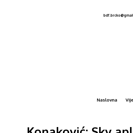
bdf.brcko@gmai
Naslovna
Vij
Konaković: Sky apl