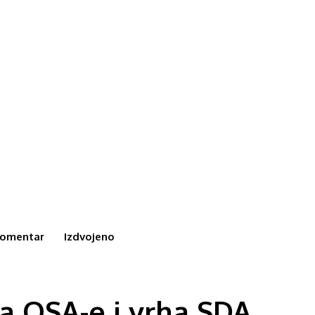
omentar
Izdvojeno
ra OSA-e i vrha SDA