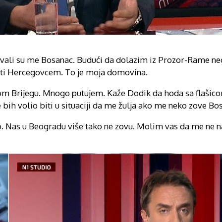
vali su me Bosanac. Budući da dolazim iz Prozor-Rame n
niti Hercegovcem. To je moja domovina.
om Brijegu. Mnogo putujem. Kaže Dodik da hoda sa flašico
bih volio biti u situaciji da me žulja ako me neko zove B
 Nas u Beogradu više tako ne zovu. Molim vas da me ne n