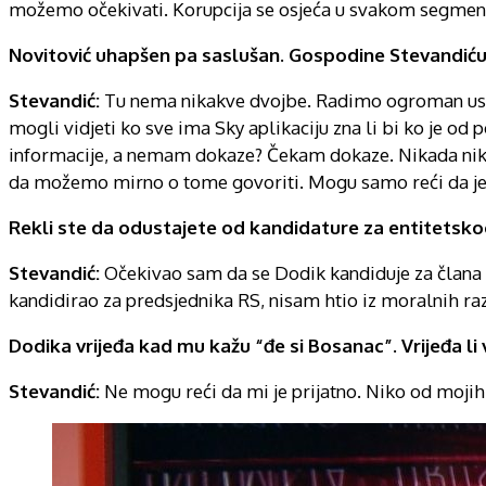
možemo očekivati. Korupcija se osjeća u svakom segment
Novitović uhapšen pa saslušan. Gospodine Stevandiću v
Stevandić:
Tu nema nikakve dvojbe. Radimo ogroman uspje
mogli vidjeti ko sve ima Sky aplikaciju zna li bi ko je od 
informacije, a nemam dokaze? Čekam dokaze. Nikada niko 
da možemo mirno o tome govoriti. Mogu samo reći da je No
Rekli ste da odustajete od kandidature za entitetsko
Stevandić:
Očekivao sam da se Dodik kandiduje za člana Pr
kandidirao za predsjednika RS, nisam htio iz moralnih ra
Dodika vrijeđa kad mu kažu “đe si Bosanac”. Vrijeđa li 
Stevandić:
Ne mogu reći da mi je prijatno. Niko od mojih 