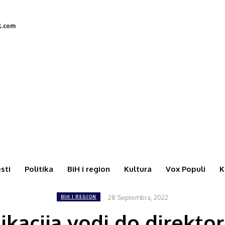
l.com
esti
Politika
BiH i region
Kultura
Vox Populi
K
28 Septembra, 2022
BIH I REGION
ikacija vodi do direkto