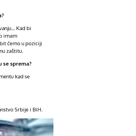
a?
vanju… Kad bi
ako imam
it ćemo u poziciji
u zaštitu.
mu se sprema?
omentu kad se
nstvo Srbije i BiH.