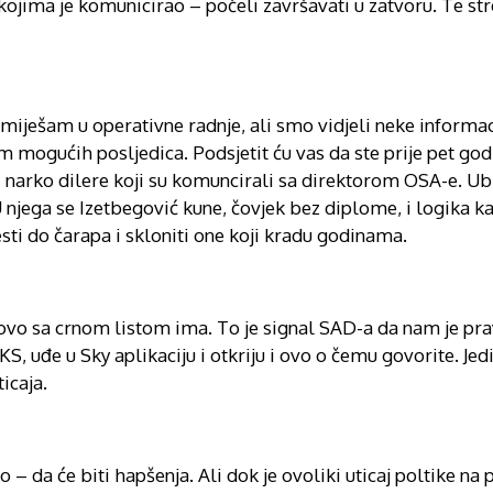
a kojima je komunicirao – počeli završavati u zatvoru. Te s
miješam u operativne radnje, ali smo vidjeli neke informac
mogućih posljedica. Podsjetit ću vas da ste prije pet godi
li narko dilere koji su komuncirali sa direktorom OSA-e. Ub
 njega se Izetbegović kune, čovjek bez diplome, i logika ka
sti do čarapa i skloniti one koji kradu godinama.
ovo sa crnom listom ima. To je signal SAD-a da nam je pr
S, uđe u Sky aplikaciju i otkriju i ovo o čemu govorite. Jedi
icaja.
 da će biti hapšenja. Ali dok je ovoliki uticaj poltike na