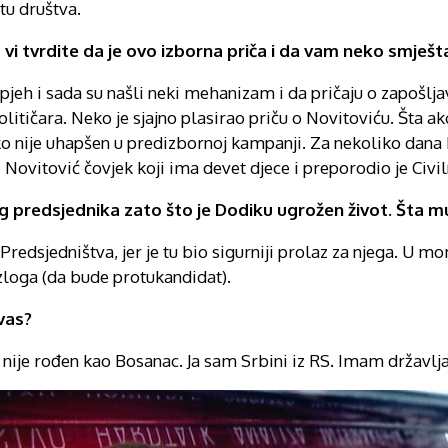
u društva.
i tvrdite da je ovo izborna priča i da vam neko smješt
h i sada su našli neki mehanizam i da pričaju o zapošlja
političara. Neko je sjajno plasirao priču o Novitoviću. Šta 
nije uhapšen u predizbornoj kampanji. Za nekoliko dana b
vitović čovjek koji ima devet djece i preporodio je Civiln
g predsjednika zato što je Dodiku ugrožen život. Šta 
edsjedništva, jer je tu bio sigurniji prolaz za njega. U m
zloga (da bude protukandidat).
vas?
nije rođen kao Bosanac. Ja sam Srbini iz RS. Imam državlja