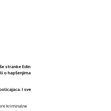
še stranke Edin
ili o hapšenjima
olicajaca. I sve
gore kriminalne