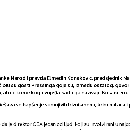
ranke Narod i pravda Elmedin Konaković, predsjednik Na
 bili su gosti Pressinga gdje su, između ostalog, govor
, ali i o tome koga vrijeđa kada ga nazivaju Bosancem.
 Dešava se hapšenje sumnjivih biznismena, kriminalaca i p
 da je direktor OSA jedan od ljudi koji su involvirani u naj