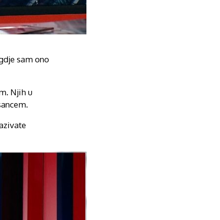
egdje sam ono
m. Njih u
osancem.
azivate