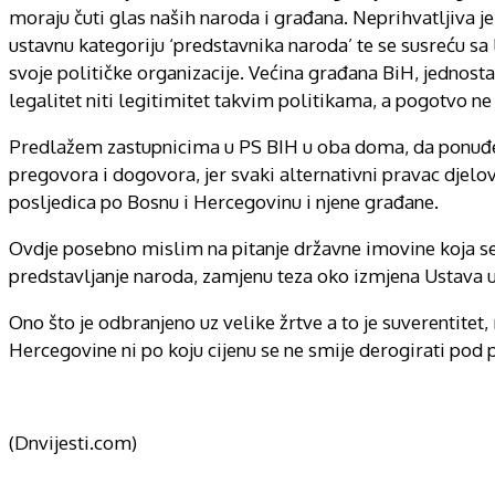
moraju čuti glas naših naroda i građana. Neprihvatljiva 
ustavnu kategoriju ‘predstavnika naroda’ te se susreću sa
svoje političke organizacije. Većina građana BiH, jednost
legalitet niti legitimitet takvim politikama, a pogotvo n
Predlažem zastupnicima u PS BIH u oba doma, da ponuđen
pregovora i dogovora, jer svaki alternativni pravac djelo
posljedica po Bosnu i Hercegovinu i njene građane.
Ovdje posebno mislim na pitanje državne imovine koja se
predstavljanje naroda, zamjenu teza oko izmjena Ustava u
Ono što je odbranjeno uz velike žrtve a to je suverentitet,
Hercegovine ni po koju cijenu se ne smije derogirati pod 
(Dnvijesti.com)