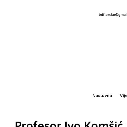
bdf.brcko@gmai
Naslovna
Vij
Profesor Ivo Komšić