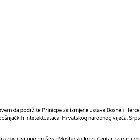
vem da podržite Prinicpe za izmjene ustava Bosne i Herce
 bošnjačkih intelektualaca, Hrvatskog narodnog vijeća, Sr
acije civilnog društva: Mostarski krug, Centar za mir i mu