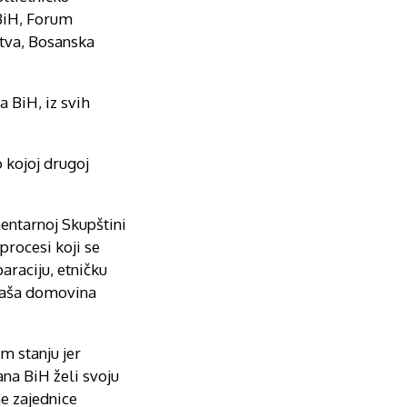
BiH, Forum
štva, Bosanska
 BiH, iz svih
 kojoj drugoj
entarnoj Skupštini
procesi koji se
araciju, etničku
 naša domovina
m stanju jer
na BiH želi svoju
e zajednice