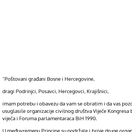
“Poštovani građani Bosne i Hercegovine,
dragi Podrinjci, Posavci, Hercegovci, Krajišnici,
imam potrebu i obavezu da vam se obratim i da vas pozo
usuglasile organizacije civilnog društva Vijeće Kongresa
vijeća i Foruma parlamentaraca BiH 1990.
U međuvremenu Principe su podržale i broje druge organiz