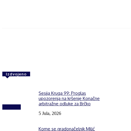
Share
F
Izdvojeno
Sesija Kruga 99: Proglas
upozorenja na kršenje Konačne
arbitražne odluke za Brčko
Izdvojeno
5 Jula, 2026
Kome se gradonačelnik Milić