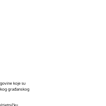
govine koje su
pskog građanskog
ltietničku