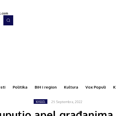
l.com
esti
Politika
BiH i region
Kultura
Vox Populi
K
25 Septembra, 2022
VIJESTI
 uputio apel građanima