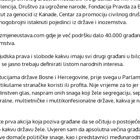
encija, Društvo za ugrožene narode, Fondacija Pravda za 
ut za genocid iz Kanade, Centar za promociju civilnog dru
nogobrojni istaknuti pojedinci iz države i inozemstva.
zmjeneustava.com gdje je već podršku dalo 40.000 građana
emstva.
udska prava i slobode kakvu imaju svi drugi građani u bilo
se jasno trebaju definirati listom narodnih interesa.
tucijama države Bosne i Hercegovine, prije svega u Parlam
larne stranačke koristi ili profita. Nije vrijeme za to jer 
instven glas, naspram onih snaga koji žele segregaciju, sep
ralne, multietničke i multikonfesionalne države, kakva je
 prva akcija koja poziva građane da se očituju o postojeće
 kakvu državu žele. Uvjeren sam da apsolutna većina građa
sve domaće političke snage, kao i predstavnici međunarodn