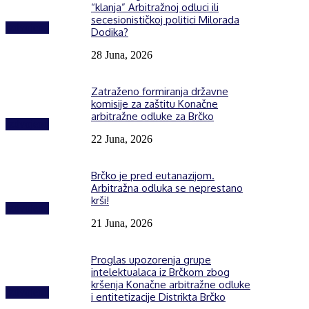
“klanja” Arbitražnoj odluci ili
secesionističkoj politici Milorada
Izdvojeno
Dodika?
28 Juna, 2026
Zatraženo formiranja državne
komisije za zaštitu Konačne
arbitražne odluke za Brčko
Izdvojeno
22 Juna, 2026
Brčko je pred eutanazijom.
Arbitražna odluka se neprestano
krši!
Izdvojeno
21 Juna, 2026
Proglas upozorenja grupe
intelektualaca iz Brčkom zbog
kršenja Konačne arbitražne odluke
Izdvojeno
i entitetizacije Distrikta Brčko