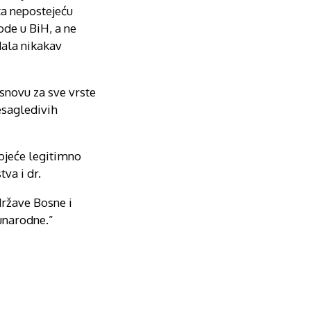
ta nepostejeću
ode u BiH, a ne
dala nikakav
snovu za sve vrste
esagledivih
ojeće legitimno
va i dr.
 države Bosne i
đunarodne.”