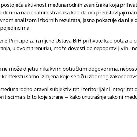
je postojeća aktivnost međunarodnih zvaničnika koja prihva
 liderima nacionalnih stranaka kao da oni predstavljaju nar
avnom analizom izbornih rezultata, jasno pokazuje da nije 
e pojedincima.
e Principe za izmjene Ustava BiH prihvate kao polaznu o
vanja, u ovom trenutku, može dovesti do nepopravljivih i n
 ne može dijeliti nikakvim političkim dogovorima, nepost
 kontekstu samo izmjena koje se tiču izbornog zakonodavst
 međunarodno pravni subjektivitet i teritorijalni integritet
pritiscima s bilo koje strane – kako unutrašnje tako ni me