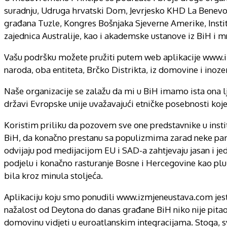
suradnju, Udruga hrvatski Dom, Jevrjesko KHD La Benevol
građana Tuzle, Kongres Bošnjaka Sjeverne Amerike, Instit
zajednica Australije, kao i akademske ustanove iz BiH i m
Vašu podršku možete pružiti putem web aplikacije www.i
naroda, oba entiteta, Brčko Distrikta, iz domovine i inoz
Naše organizacije se zalažu da mi u BiH imamo ista ona lj
državi Evropske unije uvažavajući etničke posebnosti koje 
Koristim priliku da pozovem sve one predstavnike u insti
BiH, da konačno prestanu sa populizmima zarad neke partiku
odvijaju pod medijacijom EU i SAD-a zahtjevaju jasan i jed
podjelu i konačno rasturanje Bosne i Hercegovine kao plu
bila kroz minula stoljeća.
Aplikaciju koju smo ponudili www.izmjeneustava.com jeste
nažalost od Deytona do danas građane BiH niko nije pitao
domovinu vidjeti u euroatlanskim integracijama. Stoga, 