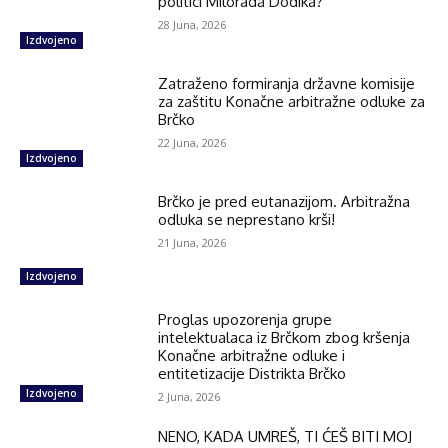
politici Milorada Dodika?
28 Juna, 2026
Izdvojeno
Zatraženo formiranja državne komisije
za zaštitu Konačne arbitražne odluke za
Brčko
22 Juna, 2026
Izdvojeno
Brčko je pred eutanazijom. Arbitražna
odluka se neprestano krši!
21 Juna, 2026
Izdvojeno
Proglas upozorenja grupe
intelektualaca iz Brčkom zbog kršenja
Konačne arbitražne odluke i
entitetizacije Distrikta Brčko
Izdvojeno
2 Juna, 2026
NENO, KADA UMREŠ, TI ĆEŠ BITI MOJ