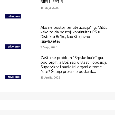
BIJELI LEPTIR
18 Maja, 2026
Izdvojeno
Ako ne postoji „entitetizacija“, g. Miliću,
kako to da postoji kontinuitet RS u
Distriktu Brčko, kao što javno
izjavljujete?
Izdvojeno
9 Maja, 2026
Zašto se problem “Srpske kuće” gura
pod tepih, a Bošnjaci u vlasti i opoziciji,
Supervizor i nadležni organi o tome
šute? Šutnju prekinuo poslanik...
Izdvojeno
19 Aprila, 2026