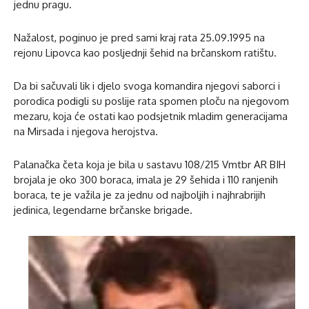
jednu pragu.
Nažalost, poginuo je pred sami kraj rata 25.09.1995 na
rejonu Lipovca kao posljednji šehid na brčanskom ratištu.
Da bi sačuvali lik i djelo svoga komandira njegovi saborci i
porodica podigli su poslije rata spomen ploču na njegovom
mezaru, koja će ostati kao podsjetnik mladim generacijama
na Mirsada i njegova herojstva.
Palanačka četa koja je bila u sastavu 108/215 Vmtbr AR BIH
brojala je oko 300 boraca, imala je 29 šehida i 110 ranjenih
boraca, te je važila je za jednu od najboljih i najhrabrijih
jedinica, legendarne brčanske brigade.