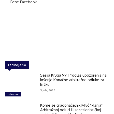
Foto: Facebook
Facebook
Twitter
WhatsApp
Izdvojeno
Sesija Kruga 99: Proglas upozorenja na
kršenje Konačne arbitražne odluke za
Brčko
5 Jula, 2026
Izdvojeno
Kome se gradonačelnik Milić “klanja”
Arbitražnoj odluci ili secesionističkoj