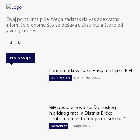
Ovaj portal ima prije svega zadatak da vas adekvatno
informiše o onome što se dešava u Distriktu a što je od
javnog interesa.
Najnovije
London otkriva kako Rusija djeluje u BiH
8 Augusta, 2026
BiH i region
BiH postaje novo žarište ruskog
hibridnog rata, a Distrikt Brčko
centralno mjesto mogućeg sukoba?
7 Augusta, 2026
Komentar