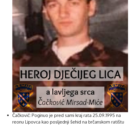
Čačković: Poginuo je pred sami kraj rata 25.09.1995 na
reonu Lipovca kao posljednji šehid na brčanskom ratištu