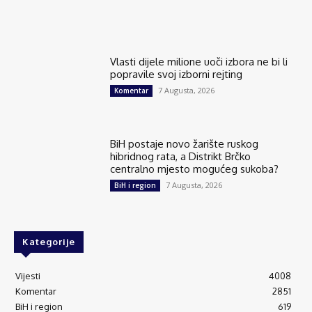
Vlasti dijele milione uoči izbora ne bi li
popravile svoj izborni rejting
7 Augusta, 2026
Komentar
BiH postaje novo žarište ruskog
hibridnog rata, a Distrikt Brčko
centralno mjesto mogućeg sukoba?
7 Augusta, 2026
BiH i region
Kategorije
Vijesti
4008
Komentar
2851
BiH i region
619