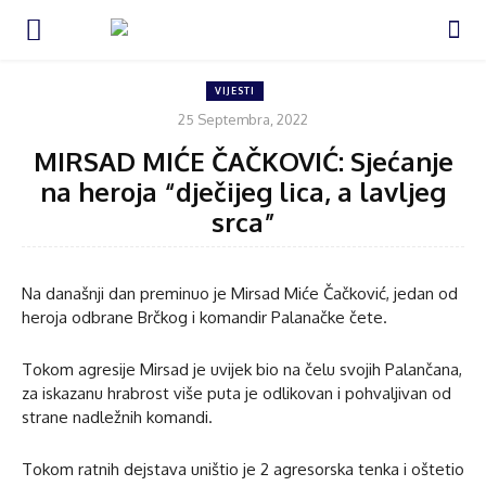
VIJESTI
25 Septembra, 2022
MIRSAD MIĆE ČAČKOVIĆ: Sjećanje
na heroja “dječijeg lica, a lavljeg
srca”
Na današnji dan preminuo je Mirsad Miće Čačković, jedan od
heroja odbrane Brčkog i komandir Palanačke čete.
Tokom agresije Mirsad je uvijek bio na čelu svojih Palančana,
za iskazanu hrabrost više puta je odlikovan i pohvaljivan od
strane nadležnih komandi.
Tokom ratnih dejstava uništio je 2 agresorska tenka i oštetio