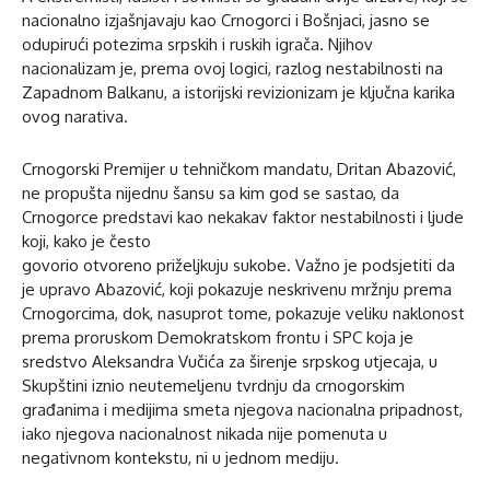
nacionalno izjašnjavaju kao Crnogorci i Bošnjaci, jasno se
odupirući potezima srpskih i ruskih igrača. Njihov
nacionalizam je, prema ovoj logici, razlog nestabilnosti na
Zapadnom Balkanu, a istorijski revizionizam je ključna karika
ovog narativa.
Crnogorski Premijer u tehničkom mandatu, Dritan Abazović,
ne propušta nijednu šansu sa kim god se sastao, da
Crnogorce predstavi kao nekakav faktor nestabilnosti i ljude
koji, kako je često
govorio otvoreno priželjkuju sukobe. Važno je podsjetiti da
je upravo Abazović, koji pokazuje neskrivenu mržnju prema
Crnogorcima, dok, nasuprot tome, pokazuje veliku naklonost
prema proruskom Demokratskom frontu i SPC koja je
sredstvo Aleksandra Vučića za širenje srpskog utjecaja, u
Skupštini iznio neutemeljenu tvrdnju da crnogorskim
građanima i medijima smeta njegova nacionalna pripadnost,
iako njegova nacionalnost nikada nije pomenuta u
negativnom kontekstu, ni u jednom mediju.