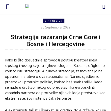
BIH I REGION
23 Septembra, 2022
Strategija razaranja Crne Gore i
Bosne i Hercegovine
Kako bi što dosljednije sprovodili politiku kreatora ideja
srpskog i ruskog svijeta, njihove sluge na Balkanu, očigledno,
koriste istu strategiju. A njihova strategija, zasnovana je na
opasnom narativu o dva nacionalizma. Naime, sljedbenici
prosrpske i proruske politike, koriste baš svaku priliku kada
se nađu u društvu nekog od predstavnika evropskih ili
zapadnih partnera da protivnike njihovih ideja predstave kao
ekstremiste, šoviniste, pa čak i teroriste.
A ekstremisti, fašisti i šovinisti su građani dvije države, koji se