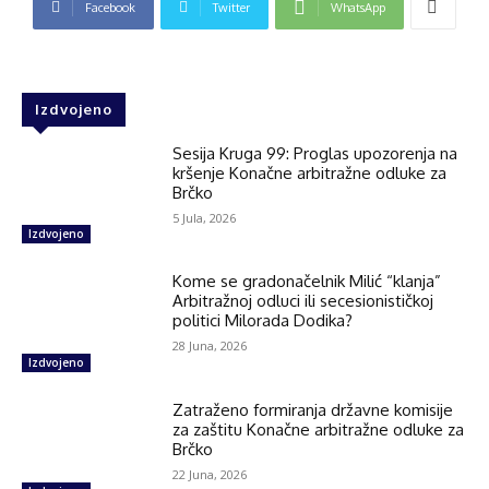
Facebook
Twitter
WhatsApp
Izdvojeno
Sesija Kruga 99: Proglas upozorenja na
kršenje Konačne arbitražne odluke za
Brčko
5 Jula, 2026
Izdvojeno
Kome se gradonačelnik Milić “klanja”
Arbitražnoj odluci ili secesionističkoj
politici Milorada Dodika?
28 Juna, 2026
Izdvojeno
Zatraženo formiranja državne komisije
za zaštitu Konačne arbitražne odluke za
Brčko
22 Juna, 2026