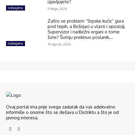
izjavljujete?
Izdvojeno
9 Maja, 2026
Zašto se problem “Srpske kuće” gura
pod tepih, a Bošnjaci u vlasti i opoziciji,
Supervizor i nadležni organi o tome
šute? Šutnju prekinuo poslanik...
Izdvojeno
19 Aprila, 2026
Ovaj portal ima prije svega zadatak da vas adekvatno
informiše o onome što se dešava u Distriktu a što je od
javnog interesa.