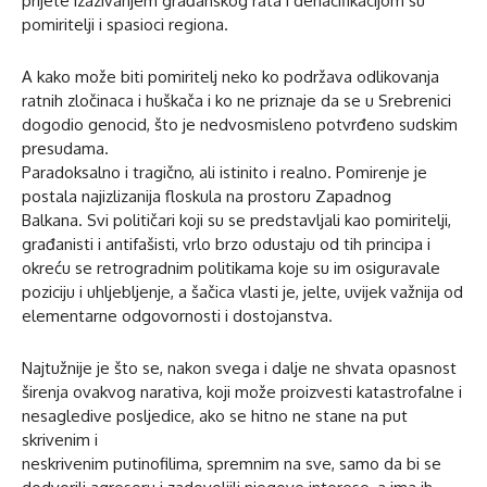
prijete izazivanjem građanskog rata i denacifikacijom su
pomiritelji i spasioci regiona.
A kako može biti pomiritelj neko ko podržava odlikovanja
ratnih zločinaca i huškača i ko ne priznaje da se u Srebrenici
dogodio genocid, što je nedvosmisleno potvrđeno sudskim
presudama.
Paradoksalno i tragično, ali istinito i realno. Pomirenje je
postala najizlizanija floskula na prostoru Zapadnog
Balkana. Svi političari koji su se predstavljali kao pomiritelji,
građanisti i antifašisti, vrlo brzo odustaju od tih principa i
okreću se retrogradnim politikama koje su im osiguravale
poziciju i uhljebljenje, a šačica vlasti je, jelte, uvijek važnija od
elementarne odgovornosti i dostojanstva.
Najtužnije je što se, nakon svega i dalje ne shvata opasnost
širenja ovakvog narativa, koji može proizvesti katastrofalne i
nesagledive posljedice, ako se hitno ne stane na put
skrivenim i
neskrivenim putinofilima, spremnim na sve, samo da bi se