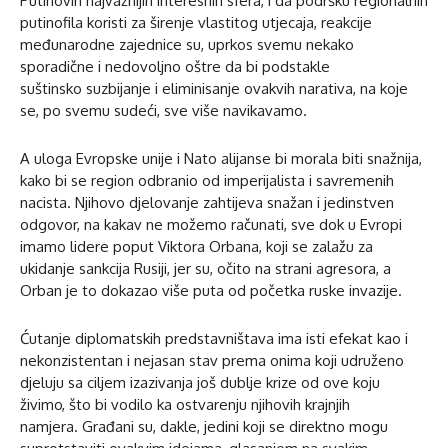
Putinovih najvažnijih interesnih sfera, i da podršku regionalnih
putinofila koristi za širenje vlastitog utjecaja, reakcije
međunarodne zajednice su, uprkos svemu nekako
sporadične i nedovoljno oštre da bi podstakle
suštinsko suzbijanje i eliminisanje ovakvih narativa, na koje
se, po svemu sudeći, sve više navikavamo.
A uloga Evropske unije i Nato alijanse bi morala biti snažnija,
kako bi se region odbranio od imperijalista i savremenih
nacista. Njihovo djelovanje zahtijeva snažan i jedinstven
odgovor, na kakav ne možemo računati, sve dok u Evropi
imamo lidere poput Viktora Orbana, koji se zalažu za
ukidanje sankcija Rusiji, jer su, očito na strani agresora, a
Orban je to dokazao više puta od početka ruske invazije.
Ćutanje diplomatskih predstavništava ima isti efekat kao i
nekonzistentan i nejasan stav prema onima koji udruženo
djeluju sa ciljem izazivanja još dublje krize od ove koju
živimo, što bi vodilo ka ostvarenju njihovih krajnjih
namjera. Građani su, dakle, jedini koji se direktno mogu