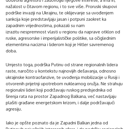
dodvorili agresoru i zadovoljili njegove interese, a ima ih,
nažalost u čitavom regionu, i to sve više. Proruski skupovi
podrške invaziji na Ukrajinu, te oklijevanje sa uvođenjem
sankcija koje predstavljaju jasan i potpuni zaokret ka
zapadnim vrijednostima, pokazali su nam
izrazitu nespremnost vlasti u regionu da naprave otklon od
ruske, agresorske i imperijalističke politike, sa očiglednim
elementima nacizma i liderom koji je Hitler savremenog
doba.
Umjesto toga, podrška Putinu od strane regionalnih lidera
raste, naročito u kontekstu najnovijih dešavanja, odnosno
ukrajinske kontraofanzive, te uvođenja mobilizacije u Rusiji i
otvorenih prijetnji upotrebom nuklearnog oružja. Ne strahuju
regionalni lideri koji podržavaju ruskog predsjednika od
širenja rata na prostor Zapadnog Balkana, već nastavljaju
plašiti građane energetskom krizom, i dalje podržavajući
agresiju.
Iako je opšte poznato da je Zapadni Balkan jedna od