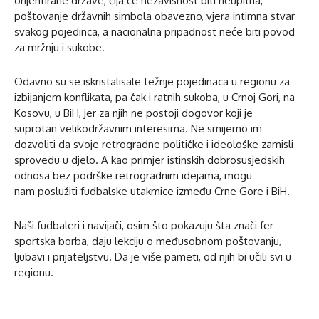
orijentirane države, čija će nezavisnost biti neupitna,
poštovanje državnih simbola obavezno, vjera intimna stvar
svakog pojedinca, a nacionalna pripadnost neće biti povod
za mržnju i sukobe.
Odavno su se iskristalisale težnje pojedinaca u regionu za
izbijanjem konflikata, pa čak i ratnih sukoba, u Crnoj Gori, na
Kosovu, u BiH, jer za njih ne postoji dogovor koji je
suprotan velikodržavnim interesima. Ne smijemo im
dozvoliti da svoje retrogradne političke i ideološke zamisli
sprovedu u djelo. A kao primjer istinskih dobrosusjedskih
odnosa bez podrške retrogradnim idejama, mogu
nam poslužiti fudbalske utakmice između Crne Gore i BiH.
Naši fudbaleri i navijači, osim što pokazuju šta znači fer
sportska borba, daju lekciju o međusobnom poštovanju,
ljubavi i prijateljstvu. Da je više pameti, od njih bi učili svi u
regionu.