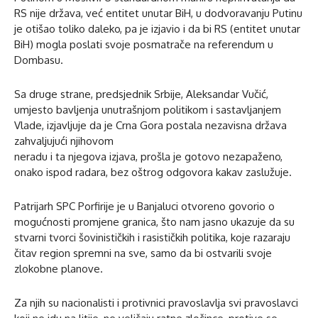
RS nije država, već entitet unutar BiH, u dodvoravanju Putinu
je otišao toliko daleko, pa je izjavio i da bi RS (entitet unutar
BiH) mogla poslati svoje posmatrače na referendum u
Dombasu.
Sa druge strane, predsjednik Srbije, Aleksandar Vučić,
umjesto bavljenja unutrašnjom politikom i sastavljanjem
Vlade, izjavljuje da je Crna Gora postala nezavisna država
zahvaljujući njihovom
neradu i ta njegova izjava, prošla je gotovo nezapaženo,
onako ispod radara, bez oštrog odgovora kakav zaslužuje.
Patrijarh SPC Porfirije je u Banjaluci otvoreno govorio o
mogućnosti promjene granica, što nam jasno ukazuje da su
stvarni tvorci šovinističkih i rasističkih politika, koje razaraju
čitav region spremni na sve, samo da bi ostvarili svoje
zlokobne planove.
Za njih su nacionalisti i protivnici pravoslavlja svi pravoslavci