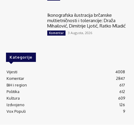
Ikonografska ilustracija brčanske
multietničnosti i tolerancije: Draža
Mihailović, Dimitrije Ljotić, Ratko Mladić
3 Augusta, 2026
Komentar
Kategorije
Vijesti
4008
Komentar
2847
BiH i region
617
Politika
612
Kultura
609
Izdvojeno
126
Vox Populi
9
© Brčanski forum.