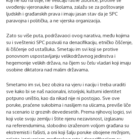
koji ne idu na litije, ne veličaju ratne zločince, protive se
uvođenju vjeronauke u školama, zalažu se za poštovanje
ljudskih i građanskih prava i imaju jasan stav da je SPC
paravojna i politička, a ne vjerska organizacija.
Zato su više puta, podržavaoci ovog narativa, među kojima
su i sveštenici SPC pozivali na denacifikaciju, etničko čišćenje,
ili čišćenje od ustašluka. Smetaju im svi koji se protive
ponovnom uspostavljanju velikodržavnog jedinstva i
hegemonije velikih država, na čijem su čelu vladari koji imaju
osobine diktatora nad malim državama.
Smetamo im svi, bez obzira na vjeru i naciju i treba uraditi
sve kako bi se naš nacionalni, istorijski, kulturni identitet
potpuno uništio, kao da nikad nije ni postojao. Sve ove
poruke, praćene sukobima i nasiljem na ulicama, previše liče
na scenario iz groznih devedesetih. Prema njihovoj logici, svi
koji vole svoju zemlju i štite njenu nezavisnost, izglasanu
na referendumima, slobodno izraženom voljom građana su
ekstremisti i fašisti, a oni koji šalju poruke obojene mržnjom,