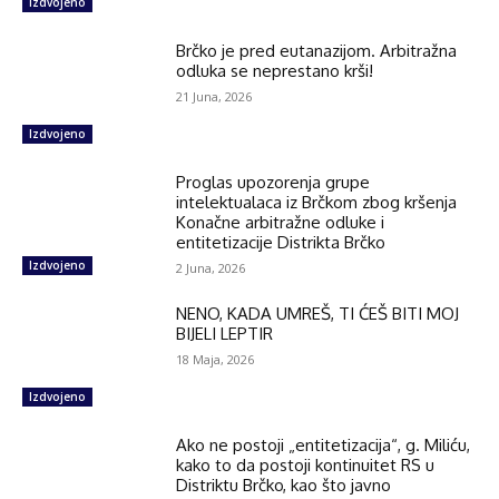
Izdvojeno
Brčko je pred eutanazijom. Arbitražna
odluka se neprestano krši!
21 Juna, 2026
Izdvojeno
Proglas upozorenja grupe
intelektualaca iz Brčkom zbog kršenja
Konačne arbitražne odluke i
entitetizacije Distrikta Brčko
Izdvojeno
2 Juna, 2026
NENO, KADA UMREŠ, TI ĆEŠ BITI MOJ
BIJELI LEPTIR
18 Maja, 2026
Izdvojeno
Ako ne postoji „entitetizacija“, g. Miliću,
kako to da postoji kontinuitet RS u
Distriktu Brčko, kao što javno