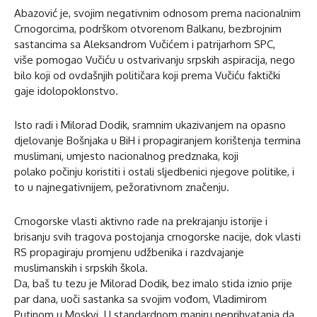
Abazović je, svojim negativnim odnosom prema nacionalnim
Crnogorcima, podrškom otvorenom Balkanu, bezbrojnim
sastancima sa Aleksandrom Vučićem i patrijarhom SPC,
više pomogao Vučiću u ostvarivanju srpskih aspiracija, nego
bilo koji od ovdašnjih političara koji prema Vučiću faktički
gaje idolopoklonstvo.
Isto radi i Milorad Dodik, sramnim ukazivanjem na opasno
djelovanje Bošnjaka u BiH i propagiranjem korištenja termina
muslimani, umjesto nacionalnog predznaka, koji
polako počinju koristiti i ostali sljedbenici njegove politike, i
to u najnegativnijem, pežorativnom značenju.
Crnogorske vlasti aktivno rade na prekrajanju istorije i
brisanju svih tragova postojanja crnogorske nacije, dok vlasti
RS propagiraju promjenu udžbenika i razdvajanje
muslimanskih i srpskih škola.
Da, baš tu tezu je Milorad Dodik, bez imalo stida iznio prije
par dana, uoči sastanka sa svojim vođom, Vladimirom
Putinom u Moskvi. U standardnom maniru neprihvatanja da