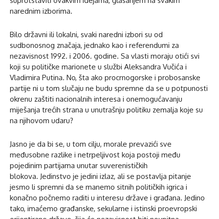
suprotstaviti ovakvim idejama, glasanjem na svakim
narednim izborima.
Bilo državni ili lokalni, svaki naredni izbori su od
sudbonosnog značaja, jednako kao i referendumi za
nezavisnost 1992. i 2006. godine. Sa vlasti moraju otići svi
koji su političke marionete u službi Aleksandra Vučića i
Vladimira Putina. No, šta ako procrnogorske i probosanske
partije ni u tom slučaju ne budu spremne da se u potpunosti
okrenu zaštiti nacionalnih interesa i onemogućavanju
miješanja trećih strana u unutrašnju politiku zemalja koje su
na njihovom udaru?
Jasno je da bi se, u tom cilju, morale prevazići sve
međusobne razlike i netrpeljivost koja postoji među
pojedinim partijama unutar suverenističkih
blokova. Jedinstvo je jedini izlaz, ali se postavlja pitanje
jesmo li spremni da se manemo sitnih političkih igrica i
konačno počnemo raditi u interesu države i građana. Jedino
tako, imaćemo građanske, sekularne i istinski proevropski