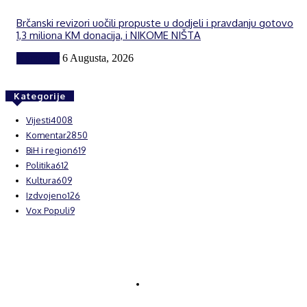
Brčanski revizori uočili propuste u dodjeli i pravdanju gotovo
1,3 miliona KM donacija, i NIKOME NIŠTA
Komentar
6 Augusta, 2026
Kategorije
Vijesti
4008
Komentar
2850
BiH i region
619
Politika
612
Kultura
609
Izdvojeno
126
Vox Populi
9
© Brčanski forum.
Impresum